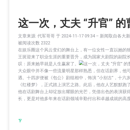
这一次，丈夫 “升官” 
文章来源: 代军哥哥 于
2024-11-17 09:34
– 新闻取自各大
被阅读次数
2322
在娱乐圈这个风云变幻的舞台上，有一位女性一直以她的
王斑迎来了职业生涯的重要晋升，成为国家大剧院的副院
叹：原来她早就是人生赢家了。
大众眼中并不像一些流量明星那样熟悉，但在话剧界，他
遇。十四岁便被《包公》剧组相中，饰演 “小别古”，十
《红楼梦》，正式踏上演艺之路。此后，他在人艺默默跑
他在话剧舞台上却绽放出耀眼的光芒，凭借出色的表演获
长，更是对他多年来在话剧领域辛勤付出和卓越成就的高