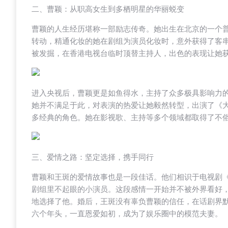
二、曹颖：从职高女生到多栖明星的华丽蜕变
曹颖的人生经历堪称一部励志传奇。她出生在北京的一个
转动，精通化妆的她在剧组为演员化妆时，意外获得了客
被发掘，在香港电视台临时顶替主持人，出色的表现让她
进入央视后，曹颖更是如鱼得水，主持了众多极具影响力
她并不满足于此，对表演的热爱让她毅然转型，出演了《
多经典的角色。她在影视歌、主持等多个领域都取得了不
三、爱情之路：坚定选择，携手同行
曹颖和王斑的爱情故事也是一段佳话。他们相识于电视剧
剧组里不起眼的小演员。这段感情一开始并不被外界看好
地选择了他。婚后，王斑没有辜负曹颖的信任，在话剧界
六个年头，一直恩爱如初，成为了娱乐圈中的模范夫妻。