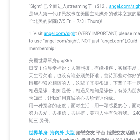
“Sight” 已全面进入streaming了（$12，
angel.com/sigh
是华人第一代移民故事在美国主流媒介的破冰之旅的最
个北美的影院(7/5 Fri – 7/31 Thurs)!
1. Visit
angel.com/sigh
t (VERY IMPORTANT, please ma
to use “angel.com/sight”, NOT just “angel.com”);Guild
membership!
美國世界單身gsg365:
日安！伯昱幸福说：人海熙攘，有缘相遇，实属不易
天生亏欠谁，也没有谁必须关怀谁，善待那些对你好
惜那些紧紧相随的人，这辈子其实很短，下辈子不一
相遇是缘，相知是份，相遇又相知是缘份；有缘为朋
为知己，让我们用真诚的心去珍惜这份缘。
用一种宽容的态度，面对生活，用一颗感恩的心，面
努力去爱，去相信，去拼搏，美丽人生有你有我。 2406
期三 缘份。
世界单身
海內外 大型
婚戀交友 平台 婚戀交友活動 ( Gl