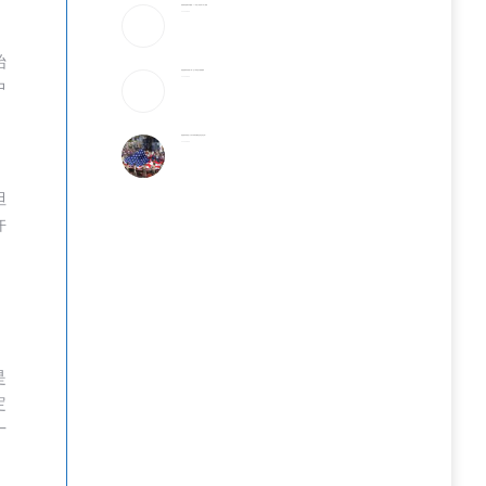
美破获跨国邮件诈骗案：17州老人成目标 3华人被捕
2026-08-06
始
美国国籍拿到就稳了吗？这5种情况可能被撤销
2026-08-06
中
美国最有权势的人只吃牛肉和发酵食品,你也该这样?
2026-08-06
但
许
是
定
十