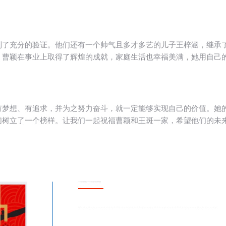
到了充分的验证。他们还有一个帅气且多才多艺的儿子王梓涵，继承
。曹颖在事业上取得了辉煌的成就，家庭生活也幸福美满，她用自己
有梦想、有追求，并为之努力奋斗，就一定能够实现自己的价值。她
们树立了一个榜样。让我们一起祝福曹颖和王斑一家，希望他们的未
2025大型庆元旦&新年 春节联欢会 12/28 .1/26 下午纽约法拉盛举行 欢迎广告商. 赞助商加盟.加盟