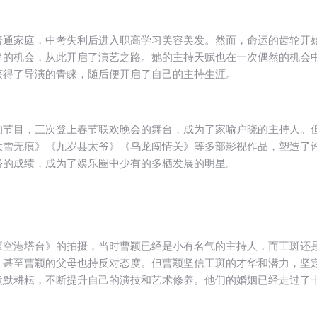
普通家庭，中考失利后进入职高学习美容美发。然而，命运的齿轮开
串的机会，从此开启了演艺之路。她的主持天赋也在一次偶然的机会
获得了导演的青睐，随后便开启了自己的主持生涯。
的节目，三次登上春节联欢晚会的舞台，成为了家喻户晓的主持人。
大雪无痕》《九岁县太爷》《乌龙闯情关》等多部影视作品，塑造了
俗的成绩，成为了娱乐圈中少有的多栖发展的明星。
《空港塔台》的拍摄，当时曹颖已经是小有名气的主持人，而王斑还
，甚至曹颖的父母也持反对态度。但曹颖坚信王斑的才华和潜力，坚
默默耕耘，不断提升自己的演技和艺术修养。他们的婚姻已经走过了