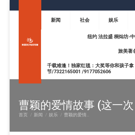
新闻
社会
娱乐
纽约 法拉盛 桐灿坊-中医调理 
旅美著名
千载难逢！独家红毯：大奖等你和孩子拿 !
节/7322165001 /9177052606
曹颖的爱情故事 (这一次
首页
新闻
娱乐
曹颖的爱情…
您在这里：