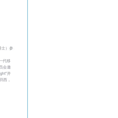
学博士）参
第一代移
员会邀
ght”并
 和荆羽西，