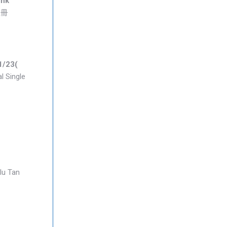
ink
 注冊
/23(
 Single
u Tan