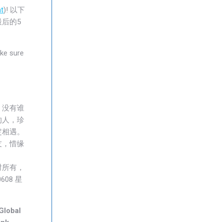
t
)! 以下
后的5
ke sure
，没有谁
的人，珍
定相遇。
友，惜缘
对所有，
08 星
obal