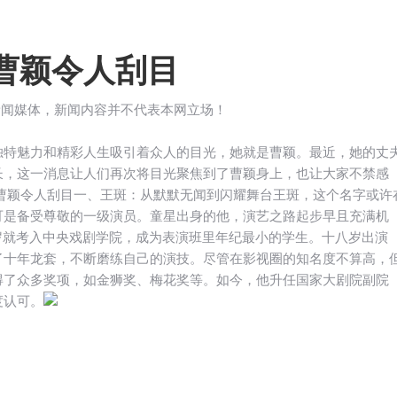
的曹颖令人刮目
新闻媒体，新闻内容并不代表本网立场！
独特魅力和精彩人生吸引着众人的目光，她就是曹颖。最近，她的丈
长，这一消息让人们再次将目光聚焦到了曹颖身上，也让大家不禁感
一、王斑：从默默无闻到闪耀舞台王斑，这个名字或许
可是备受尊敬的一级演员。童星出身的他，演艺之路起步早且充满机
六岁就考入中央戏剧学院，成为表演班里年纪最小的学生。十八岁出演
了十年龙套，不断磨练自己的演技。尽管在影视圈的知名度不算高，
得了众多奖项，如金狮奖、梅花奖等。如今，他升任国家大剧院副院
度认可。