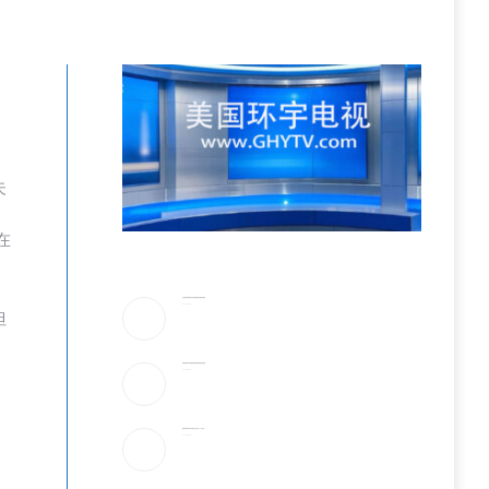
夫
在
川普驳斥”美国弹药库存告急”!放话要抓叛国泄密者
2026-08-06
但
伊朗最高领袖太神秘!总统摸黑密谈,疑”真的是他吗”
2026-08-06
美最早周四宣布对多晶硅衍生品征15%关税
2026-08-06