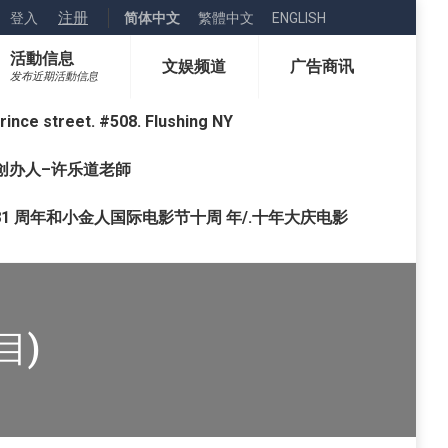
注册
登入
简体中文
繁體中文
ENGLISH
活動信息
文娱频道
广告商讯
发布近期活動信息
street. #508. Flushing NY
o) 创办人–许乐道老師
1 周年和小金人国际电影节十周 年/.十年大庆电影
目)