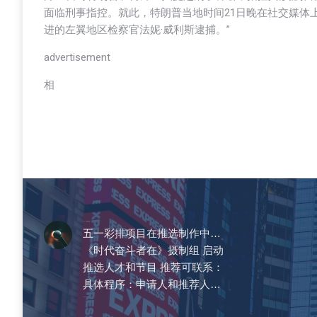
面临刑事指控。就此，特朗普当地时间21日晚在社交媒体
进的左翼地区检察官法妮·威利斯逮捕。”
advertisement
相
CCTV《爱在天地间》
五一彩排项目在推选制作中…
《时代奋斗者在》摄制组 启动
推选人才和节目 推荐可联系：
具体程序：申请人和推荐人…
2023-04-14