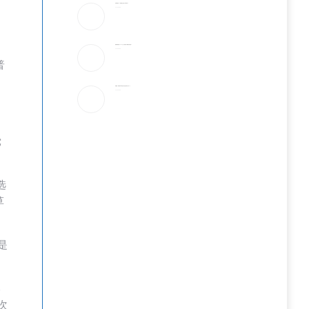
谷歌的告别：AI大模型正在进入“车库时代”？
2026-08-08
新婚前夜输光3000亿”，硅谷最红AI股神也成韭菜？
2026-08-08
普
特朗普：希望利率下调 但这不完全取决于沃什一人
2026-08-08
为
党
选
草
是
本
次