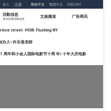
注册
登入
简体中文
繁體中文
ENGLISH
活動信息
文娱频道
广告商讯
发布近期活動信息
street. #508. Flushing NY
o) 创办人–许乐道老師
1 周年和小金人国际电影节十周 年/.十年大庆电影