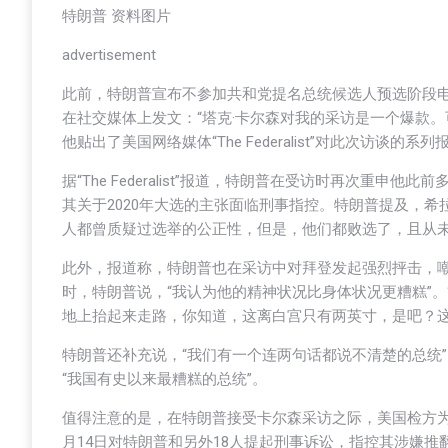
特朗普 资料图片
advertisement
此前，特朗普宣布不参加共和党提名总统候选人预选阶段电
在社交媒体上发文：“塔克·卡尔森对我的采访是一个爆款
他贴出了美国网络媒体“The Federalist”对此次访谈的
据“The Federalist”报道，特朗普在受访时再次重申
其关于2020年大选的主张面临刑事指控。特朗普提及，希
人都曾质疑过选举的公正性，但是，他们都败选了，且从未
此外，报道称，特朗普也在采访中对拜登发起强烈抨击，嘲笑
时，特朗普说，“我认为他的精神状况比身体状况更糟糕”
地上抬起来走路，你知道，这离白宫只有两英寸，是吧？这
特朗普还补充说，“我们有一个连两句话都说不清楚的总统
“我国有史以来最糟糕的总统”。
值得注意的是，在特朗普接受卡尔森采访之际，美国检方为
月14日对特朗普和另外18人提起刑事诉讼，指控其涉嫌推