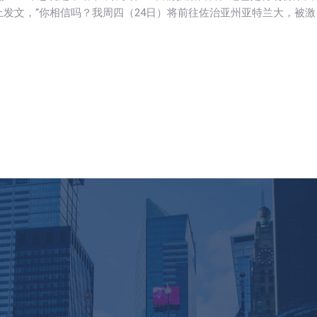
上发文，“你相信吗？我周四（24日）将前往佐治亚州亚特兰大，被激