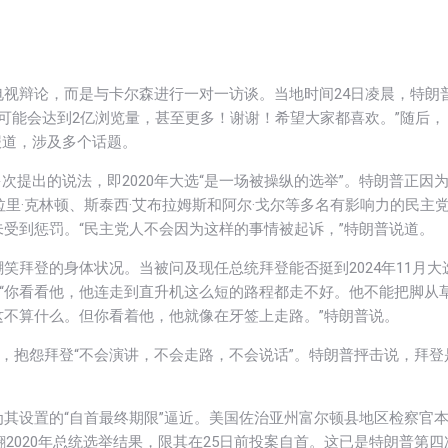
视辩论，而是与卡尔森进行一对一访谈。当地时间24日凌晨，特朗
。可能会达到2亿浏览量，甚至更多！谢谢！希望大家都喜欢。”随后，
系列报道，涉及多个话题。
他此前多次提出的说法，即2020年大选“是一场被操纵的选举”。特朗普正因
拉里·克林顿、斯泰西·艾布拉姆斯和阿尔·戈尔等多名有影响力的民主
受到惩罚。“民主党人不会因为这样的事情被起诉，”特朗普说道。
拜登的身体状况。当被问及现任总统拜登能否挺到2024年11月大
。“你看看他，他连走到直升机这么短的路程都走不好。他不能把脚从
不算什么。但你看着他，他就像在牙签上走路。”特朗普说。
”，抱怨拜登“不会演讲，不会走路，不会说话”。特朗普抨击说，拜登
其设置的“自首最终期限”逼近。美国佐治亚州富尔顿县地区检察官
翻2020年总统选举结果，限其在25日前投案自首。这已是特朗普第四