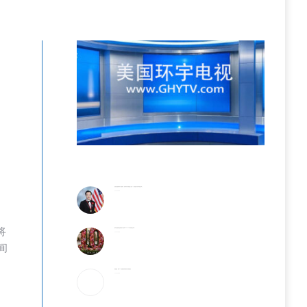
旅美著名画家.教育家、藝術家、發明家刘比华 教授(走入乡村——流彩画艺术培训班招生简章)
2026-08-08
将
纽约知名曼哈頓世界贸易中心地标OCULUS 十周庆典纪念开幕
2026-08-08
间
美股收盘：标普500指数再创新高 疲软非农缓解担忧
2026-08-08