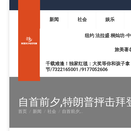
新闻
社会
娱乐
纽约 法拉盛 桐灿坊-中医调理 
旅美著名
千载难逢！独家红毯：大奖等你和孩子拿 !
节/7322165001 /9177052606
自首前夕,特朗普抨击拜
首页
新闻
社会
自首前夕,…
您在这里：