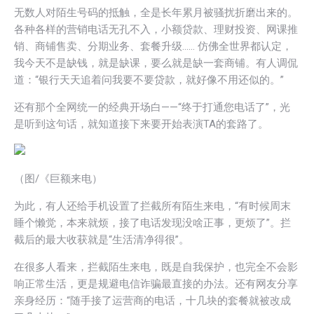
无数人对陌生号码的抵触，全是长年累月被骚扰折磨出来的。
各种各样的营销电话无孔不入，小额贷款、理财投资、网课推
销、商铺售卖、分期业务、套餐升级…… 仿佛全世界都认定，
我今天不是缺钱，就是缺课，要么就是缺一套商铺。有人调侃
道：“银行天天追着问我要不要贷款，就好像不用还似的。”
还有那个全网统一的经典开场白——“终于打通您电话了”，光
是听到这句话，就知道接下来要开始表演TA的套路了。
（图/《巨额来电）
为此，有人还给手机设置了拦截所有陌生来电，“有时候周末
睡个懒觉，本来就烦，接了电话发现没啥正事，更烦了”。拦
截后的最大收获就是“生活清净得很”。
在很多人看来，拦截陌生来电，既是自我保护，也完全不会影
响正常生活，更是规避电信诈骗最直接的办法。还有网友分享
亲身经历：“随手接了运营商的电话，十几块的套餐就被改成