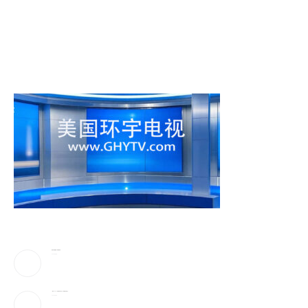
美防长将被撤换？特朗普回应
2026-08-08
《歌手2026》胡彦斌拿下歌王！但齐豫是无冕之王
2026-08-08