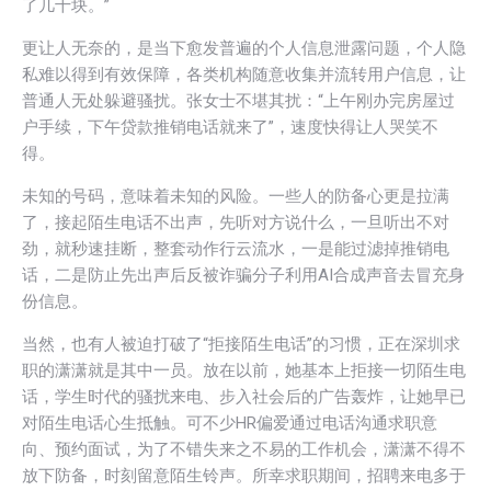
了几十块。”
更让人无奈的，是当下愈发普遍的个人信息泄露问题，个人隐
私难以得到有效保障，各类机构随意收集并流转用户信息，让
普通人无处躲避骚扰。张女士不堪其扰：“上午刚办完房屋过
户手续，下午贷款推销电话就来了”，速度快得让人哭笑不
得。
未知的号码，意味着未知的风险。一些人的防备心更是拉满
了，接起陌生电话不出声，先听对方说什么，一旦听出不对
劲，就秒速挂断，整套动作行云流水，一是能过滤掉推销电
话，二是防止先出声后反被诈骗分子利用AI合成声音去冒充身
份信息。
当然，也有人被迫打破了“拒接陌生电话”的习惯，正在深圳求
职的潇潇就是其中一员。放在以前，她基本上拒接一切陌生电
话，学生时代的骚扰来电、步入社会后的广告轰炸，让她早已
对陌生电话心生抵触。可不少HR偏爱通过电话沟通求职意
向、预约面试，为了不错失来之不易的工作机会，潇潇不得不
放下防备，时刻留意陌生铃声。所幸求职期间，招聘来电多于