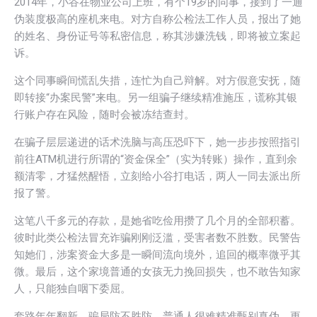
2014年，小谷在物业公司上班，有个19岁的同事，接到了一通
伪装度极高的座机来电。对方自称公检法工作人员，报出了她
的姓名、身份证号等私密信息，称其涉嫌洗钱，即将被立案起
诉。
这个同事瞬间慌乱失措，连忙为自己辩解。对方假意安抚，随
即转接“办案民警”来电。另一组骗子继续精准施压，谎称其银
行账户存在风险，随时会被冻结查封。
在骗子层层递进的话术洗脑与高压恐吓下，她一步步按照指引
前往ATM机进行所谓的“资金保全”（实为转账）操作，直到余
额清零，才猛然醒悟，立刻给小谷打电话，两人一同去派出所
报了警。
这笔八千多元的存款，是她省吃俭用攒了几个月的全部积蓄。
彼时此类公检法冒充诈骗刚刚泛滥，受害者数不胜数。民警告
知她们，涉案资金大多是一瞬间流向境外，追回的概率微乎其
微。最后，这个家境普通的女孩无力挽回损失，也不敢告知家
人，只能独自咽下委屈。
套路年年翻新，骗局防不胜防。普通人很难精准甄别真伪，更