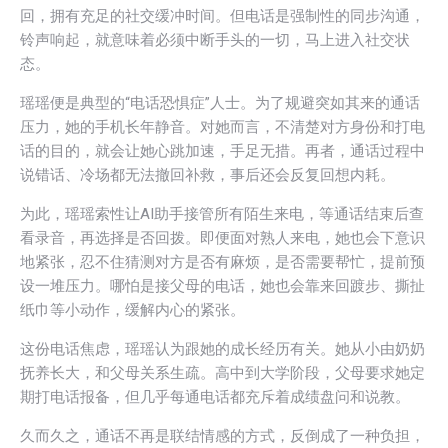
回，拥有充足的社交缓冲时间。但电话是强制性的同步沟通，
铃声响起，就意味着必须中断手头的一切，马上进入社交状
态。
瑶瑶便是典型的“电话恐惧症”人士。为了规避突如其来的通话
压力，她的手机长年静音。对她而言，不清楚对方身份和打电
话的目的，就会让她心跳加速，手足无措。再者，通话过程中
说错话、冷场都无法撤回补救，事后还会反复回想内耗。
为此，瑶瑶索性让AI助手接管所有陌生来电，等通话结束后查
看录音，再选择是否回拨。即便面对熟人来电，她也会下意识
地紧张，忍不住猜测对方是否有麻烦，是否需要帮忙，提前预
设一堆压力。哪怕是接父母的电话，她也会靠来回踱步、撕扯
纸巾等小动作，缓解内心的紧张。
这份电话焦虑，瑶瑶认为跟她的成长经历有关。她从小由奶奶
抚养长大，和父母关系生疏。高中到大学阶段，父母要求她定
期打电话报备，但几乎每通电话都充斥着成绩盘问和说教。
久而久之，通话不再是联结情感的方式，反倒成了一种负担，