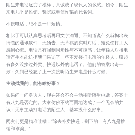
陌生来电彻底变了模样，真诚成了现代人的乡愁。如今，陌生
来电几乎是推销、骚扰或电信诈骗的代名词。
不接电话，绝不是一种矫情。
相比于可以认真思考后再用文字沟通、不知道说什么就掏出表
情包的通讯软件，无预告、无草稿的实时对话，难免使打工人
感到心慌。电话具有强制同步性与不可控感，让年轻人对接电
话产生本能抗拒我们采访了一些不爱接打电话的年轻人，聊起
有多久没接过外卖、快递以外的电话了。他们的答案出奇一
致：久到已经忘了上一次接听陌生来电是什么时候。
主动找我的，能有啥好事？
如果问一问身边人，现在还会不会主动接听陌生电话，答案十
有八九是否定的。大家仿佛不约而同地达成了一个无奈的共
识：无事主动打电话的陌生人，基本没什么好事。
网友们更是精准吐槽：“除去外卖快递，剩下的十有八九是推
销和诈骗。”