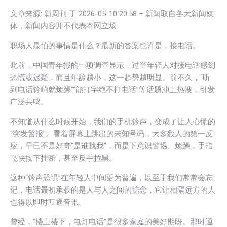
文章来源: 新周刊 于
2026-05-10 20:58
– 新闻取自各大新闻媒
体，新闻内容并不代表本网立场
职场人最怕的事情是什么？最新的答案也许是，接电话。
此前，中国青年报的一项调查显示，过半年轻人对接电话感到
恐慌或迟疑，而且年龄越小，这一趋势越明显。前不久，“听
到电话铃响就烦躁”“能打字绝不打电话”等话题冲上热搜，引发
广泛共鸣。
不知道从什么时候开始，我们的手机铃声，变成了让人心慌的
“突发警报”。看着屏幕上跳出的未知号码，大多数人的第一反
应，早已不是好奇“是谁找我”，而是下意识警惕、烦躁，手指
飞快按下挂断，甚至反手拉黑。
这种“铃声恐惧”在年轻人中间更为普遍，以至于我们常常会忘
记，电话最初承载的是人与人之间的惦念，它让相隔远方的人
也得以即时互通音讯。
曾经，“楼上楼下，电灯电话”是很多家庭的美好期盼。那时通