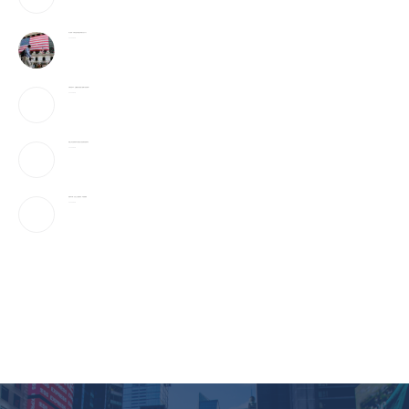
加入战局！马斯克宣布投建全球最大芯片工厂
2026-08-08
宇树科技IPO：会翻跟头的机器人能吸引投资者吗？
2026-08-08
美国上诉法院维持对白宫宴会厅改造项目的暂停令
2026-08-08
美国“不可靠”，沙巴土三国签协议，印度很紧张
2026-08-08