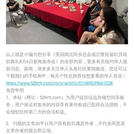
以上就是小编为您分享《美国闽北同乡总会成立暨首届职员就
职典礼8月6日新闻发布会》的全部内容，更多有关纽约华人最
新消息、新闻，请多多关注华人头条社区要闻频道。您还可以
下载我们的手机APP，每天个性化推荐你想要看的华人资讯！
https://www.52hrtt.com/ny/n/w/info/D1689039661028
免责申明
1、本站（网址：52hrtt.com）为用户提供信息存储空间等服
务，用户保证对发布的内容享有著作权或已取得合法授权，不
会侵犯任何第三方的合法权益。
2、刊载的文章由平台用户所有权归属原作者，不代表同意原
文章作者的观点和立场。