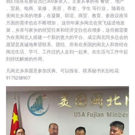
我们现有在册会员已300多余人。主要从事的有 餐饮 、地产
、贸易、电商、装修 、美容 、养老 、学生 等行业 。随着在
美闽北乡亲的增多，在凝聚、联谊、商贸、教育、参政议政等
方面的需求也在不断增加 。这些年家乡闽北在突飞猛进地发
展，乡亲与家乡的经贸往来和经济交往也在增多，这些都需要
为在美闽北人搭建一个新的更大的平台。成立闽北同乡总会的
愿望是真诚地希望联系、团结、所有在美国的闽北人和曾经在
闽北生活、学习、工作过的人走到一起来、在生活与工作中起
到排忧解难的作用。
凡闽北乡亲愿意参加庆典、可以报名、联系秘书长彭松花
9175258907