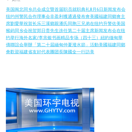
美国闽北同乡总会成立暨首届职员就职典礼8月6日新闻发布会
纽约州警民合作理事会非盈利獲通過發布會
美國福建同鄉會主
席劉愛華祝賀长乐三溪鄉親潘氏同胞三兄弟在纽约升警佐
美国
猴屿同乡会祝贺郑日贵先生连任第二十届主席新闻发布会在纽
约举行
海外名家/李兆银书画精品专场（四十三）
紐約缅甸華
僑聯誼会舉辦「第二十屆緬甸仲夏潑水節」活動
美國福建同鄉
會歡迎福建省友好代表團团長陳國全一行訪美