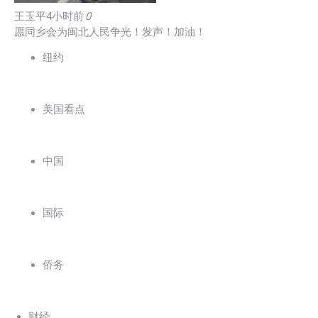
王玉平
4小时前
0
回复
愿同乡会为闽北人民争光！发声！加油！
纽约
美国看点
中国
国际
侨务
财经