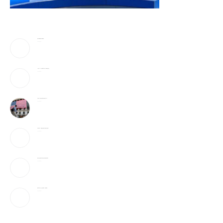
美防长将被撤换？特朗普回应
2026-08-08
《歌手2026》胡彦斌拿下歌王！但齐豫是无冕之王
2026-08-08
加入战局！马斯克宣布投建全球最大芯片工厂
2026-08-08
宇树科技IPO：会翻跟头的机器人能吸引投资者吗？
2026-08-08
美国上诉法院维持对白宫宴会厅改造项目的暂停令
2026-08-08
美国“不可靠”，沙巴土三国签协议，印度很紧张
2026-08-08