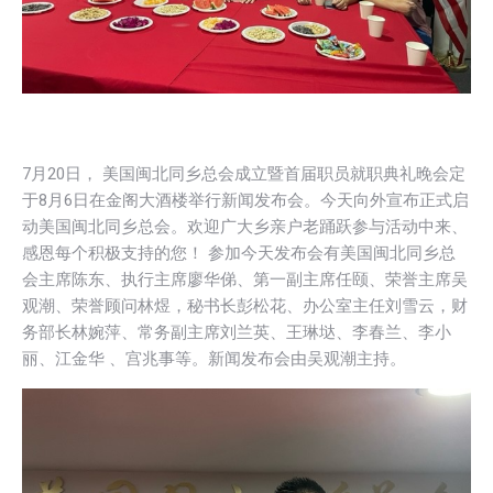
7月20日， 美国闽北同乡总会成立暨首届职员就职典礼晚会定
于8月6日在金阁大酒楼举行新闻发布会。今天向外宣布正式启
动美国闽北同乡总会。欢迎广大乡亲户老踊跃参与活动中来、
感恩每个积极支持的您！ 参加今天发布会有美国闽北同乡总
会主席陈东、执行主席廖华俤、第一副主席任颐、荣誉主席吴
观潮、荣誉顾问林煜，秘书长彭松花、办公室主任刘雪云，财
务部长林婉萍、常务副主席刘兰英、王琳垯、李春兰、李小
丽、江金华 、宫兆事等。新闻发布会由吴观潮主持。