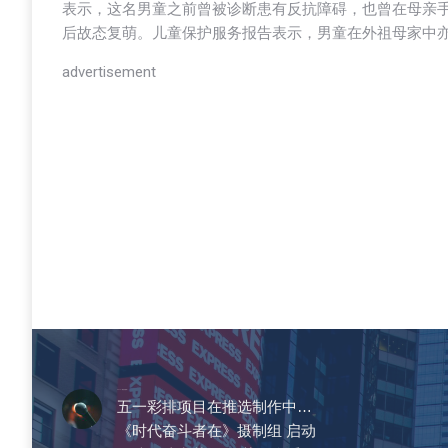
表示，这名男童之前曾被诊断患有反抗障碍，也曾在母亲
后故态复萌。儿童保护服务报告表示，男童在外祖母家中
advertisement
CCTV《爱在天地间》
五一彩排项目在推选制作中…
《时代奋斗者在》摄制组 启动