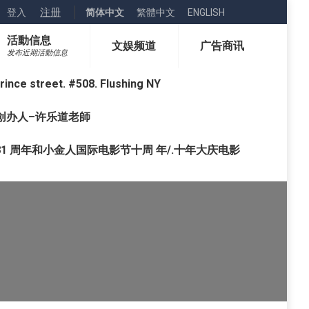
注册
登入
简体中文
繁體中文
ENGLISH
活動信息
文娱频道
广告商讯
发布近期活動信息
street. #508. Flushing NY
o) 创办人–许乐道老師
1 周年和小金人国际电影节十周 年/.十年大庆电影