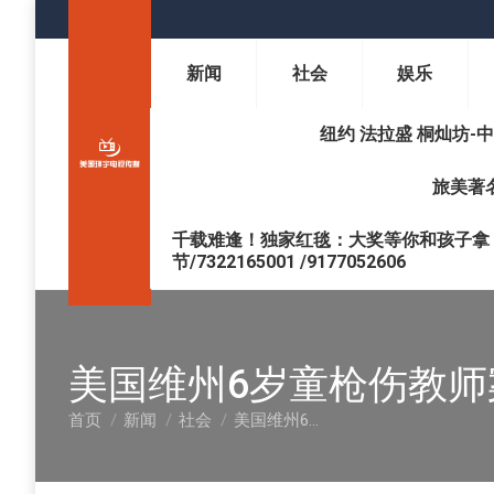
新闻
社会
娱乐
纽约 法拉盛 桐灿坊-中医调理 
旅美著名
千载难逢！独家红毯：大奖等你和孩子拿 !
节/7322165001 /9177052606
美国维州6岁童枪伤教师
首页
新闻
社会
美国维州6…
您在这里：