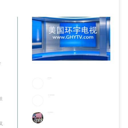
会
美防长将被撤换？特朗普回应
2026-08-08
《歌手2026》胡彦斌拿下歌王！但齐豫是无冕之王
积
2026-08-08
加入战局！马斯克宣布投建全球最大芯片工厂
2026-08-08
又