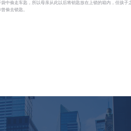
手袋中偷走车匙，所以母亲从此以后将钥匙放在上锁的箱内，但孩子
亦曾偷去锁匙。