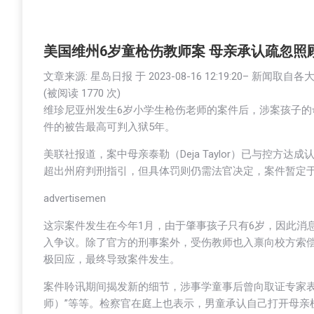
美国维州6岁童枪伤教师案 母亲承认疏忽照
文章来源: 星岛日报 于
2023-08-16 12:19:20
– 新闻取自各
(被阅读 1
770
次)
维珍尼亚州发生6岁小学生枪伤老师的案件后，涉案孩子
件的被告最高可判入狱5年。
美联社报道，案中母亲泰勒（Deja Taylor）已与控
超出州府判刑指引，但具体罚则仍需法官决定，案件暂定于1
advertisemen
这宗案件发生在今年1月，由于肇事孩子只有6岁，因此消息震
入争议。除了官方的刑事案外，受伤教师也入禀向校方索偿
极回应，最终导致案件发生。
案件聆讯期间揭发新的细节，涉事学童事后曾向取证专家表
师）”等等。检察官在庭上也表示，男童承认自己打开母亲