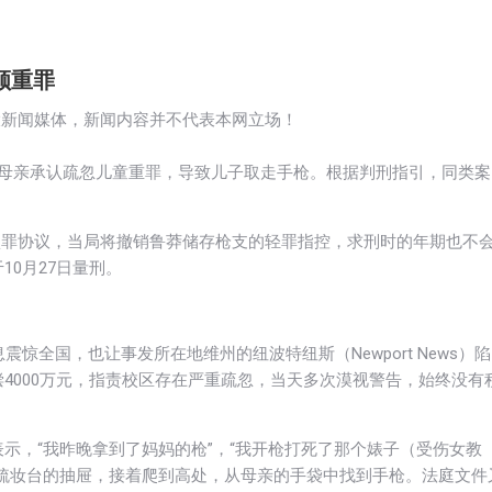
顾重罪
大新闻媒体，新闻内容并不代表本网立场！
的母亲承认疏忽儿童重罪，导致儿子取走手枪。根据判刑指引，同类案
方达成认罪协议，当局将撤销鲁莽储存枪支的轻罪指控，求刑时的年期也不
0月27日量刑。
惊全国，也让事发所在地维州的纽波特纽斯（Newport News）陷
4000万元，指责校区存在严重疏忽，当天多次漠视警告，始终没有
示，“我昨晚拿到了妈妈的枪”，“我开枪打死了那个婊子（受伤女教
梳妆台的抽屉，接着爬到高处，从母亲的手袋中找到手枪。法庭文件