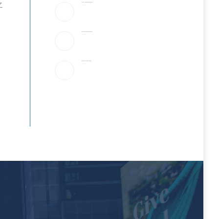
之
宇树科技IPO：会翻跟头的机器人能吸引投资者吗？
2026-08-08
美国上诉法院维持对白宫宴会厅改造项目的暂停令
2026-08-08
美国“不可靠”，沙巴土三国签协议，印度很紧张
2026-08-08