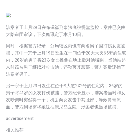
涉案者于上月29日在布碌崙刑事法庭被提堂监控，案件已交由
大陪审团审议，下次庭讯定于本月10日。
同时，根据警方纪录，分局辖区内也有两名男子因打伤女友被
捕，其中一宗于上月19日发生在一间位于20大大夹65街的住宅
内，28岁的男子将23岁女友推倒在地上后对她猛踢，当她站起
来时该名男子继续对攻击她，还勒著其颈部，警方案后逮捕了
涉案者男子。
另一宗于上月23日发生在位于S大道2X2号的住宅内，36岁的
男子将41岁的女友打伤被捕，警方纪录显示，涉案者当时和女
友吵架时突然将一个手机丢向女友击中其脸部，导致鼻青流
血，警方到场需将她送往康尼岛医院，涉案者也当场被捕。
advertisement
相关推荐