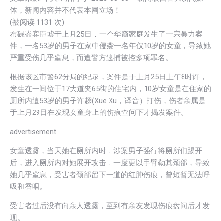
体，新闻内容并不代表本网立场！
(被阅读 1
131
次)
布碌崙宾臣墟于上月25日，一个华裔家庭发生了一宗暴力案
件，一名53岁的男子在家中侵袭一名年仅10岁的女童，导致她
严重受伤几乎窒息，而遭警方逮捕被控多项罪名。
根据该区市警62分局的纪录，案件是于上月25日上午8时许，
发生在一间位于17大道夹65街的住宅内，10岁女童是在住家的
厕所内遭53岁的男子许趐(Xue Xu，译音）打伤，伤者亲属是
于上月29日在发现女童身上的伤痕查问下才揭发案件。
advertisement
女童透露，当天她在厕所内时，涉案男子强行将厕所们踢开
后，进入厕所内对她展开攻击，一度更以手臂勒其颈部，导致
她几乎窒息，受害者颈部留下一道的红肿伤痕，曾短暂无法呼
吸和吞咽。
受害者过后没有向亲人透露，至到有亲友发现伤痕盘问后才发
现。