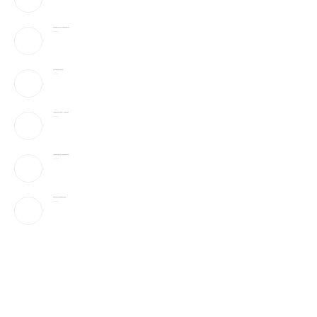
弹药告急!美下令军工业者21天提加速武器生产计划
2026-08-09
万斯：美伊冲突仍处于“博弈中段”
2026-08-09
AI性爱机器人”要来了!火辣身材165种姿势全都会
2026-08-09
参议院通过临时拨款法案，避免联邦政府陷入停摆
2026-08-09
伊朗官媒首次发布最高领袖穆杰塔巴视频
2026-08-09