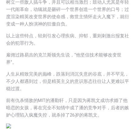
树立一些敌人搞斗争，并且可以相当激烈；鼓动人尤其是年轻
一代闹革命，动辄就是砸碎一个世界创造一个世界的口号；过
度渲染精英改变世界的使命感，救世主情怀走火入魔下，就衍
变成一种人扮演神的狂傲自负。
以上这些特点，轻则引发心理疾病、抑郁，重则刺激出报复社
会的犯罪行为。
雇佣过路易吉的克兰斯顿先生说，“他坚信技术能够改变世
界”。
人生从精致完美的巅峰，跌落到消沉失意的谷底，并不罕见，
不少人都遇到过，但是精英主义的意识形态往往让人更难以平
稳过渡。
前有仇杀情敌的MIT的潘勤轩，只是因为蒋凯文成功求婚了他
暗恋的女孩，蒋在完全不知情中成了潘的竞争对手，后者的嫉
妒心理陷入疯魔失控，就杀掉了26岁的蒋凯文。