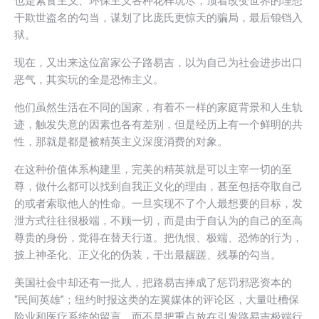
也是素食主义、环保主义各种花样玩尽，顶着改变世界的理想
干欺世盗名的勾当，谋划了比庞氏更惊天的骗局，最后锒铛入
狱。
现在，又出来这位富家公子路易吉，以为自己为社会进步出口
恶气，其实玩的全是恐怖主义。
他们虽然生活在不同的国家，有着不一样的家庭背景和人生轨
迹，触发失意的因素也各有差别，但是经历上有一个鲜明的共
性，那就是都是被精英主义深度消费的对象。
在这种价值体系构建里，完美的精英就是可以主宰一切的至
尊，做什么都可以找到自我正义化的理由，甚至包括夺取自己
的或者索取他人的性命。一旦实现不了个人最想要的目标，发
泄方式往往很极端，不顾一切，而是由于自认为的自己的至高
尊贵的身份，觉得在替天行道。把仇恨、极端、恐怖的行为，
披上神圣化、正义化的伪装，干出最龌蹉、残暴的勾当。
美国社会中却还有一批人，把路易吉捧成了惩罚邪恶资本的
“民间英雄”；纽约时报这类的左翼媒体的评论区，大量吐槽保
险业和医疗系统的留言，而不是把重点放在引发路易吉极端行