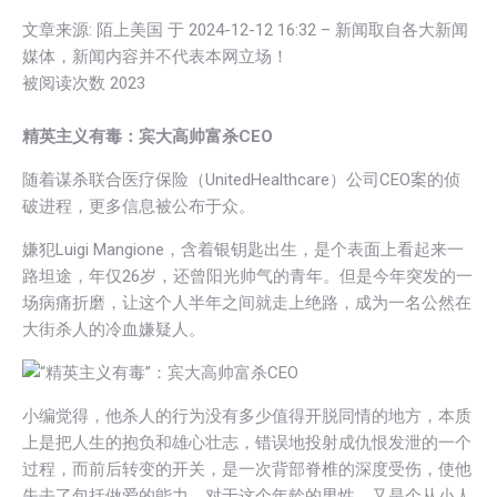
文章来源: 陌上美国 于
2024-12-12 16:32
– 新闻取自各大新闻
媒体，新闻内容并不代表本网立场！
被阅读次数
2023
精英主义有毒：宾大高帅富杀CEO
随着谋杀联合医疗保险（UnitedHealthcare）公司CEO案的侦
破进程，更多信息被公布于众。
嫌犯Luigi Mangione，含着银钥匙出生，是个表面上看起来一
路坦途，年仅26岁，还曾阳光帅气的青年。但是今年突发的一
场病痛折磨，让这个人半年之间就走上绝路，成为一名公然在
大街杀人的冷血嫌疑人。
小编觉得，他杀人的行为没有多少值得开脱同情的地方，本质
上是把人生的抱负和雄心壮志，错误地投射成仇恨发泄的一个
过程，而前后转变的开关，是一次背部脊椎的深度受伤，使他
失去了包括做爱的能力。对于这个年龄的男性，又是个从小人