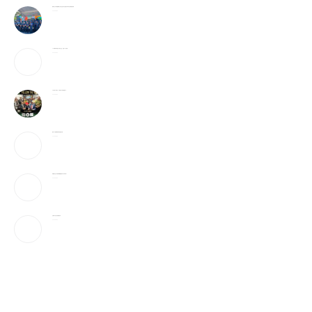
警民齐心守护家园 費城公共安全意识月活动盛大举行华社侨领获奖殊荣
2026-08-06
25岁辍学青年创办AI芯片企业，估值25亿英镑
2026-08-05
6天全球9亿美元，它或成为今年票房冠军？！
2026-08-05
美媒：开放霍峡临时协议“接近达成”
2026-08-05
特朗普社交平台推付费数据服务为何引发争议？
2026-08-05
当“反美斗士”遇上美国签证官
2026-08-05