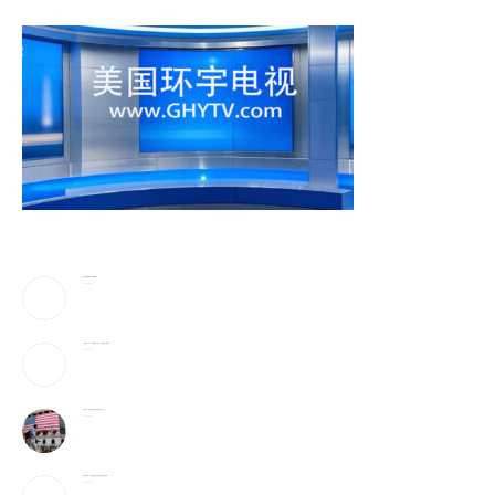
美防长将被撤换？特朗普回应
2026-08-08
《歌手2026》胡彦斌拿下歌王！但齐豫是无冕之王
2026-08-08
加入战局！马斯克宣布投建全球最大芯片工厂
2026-08-08
宇树科技IPO：会翻跟头的机器人能吸引投资者吗？
2026-08-08