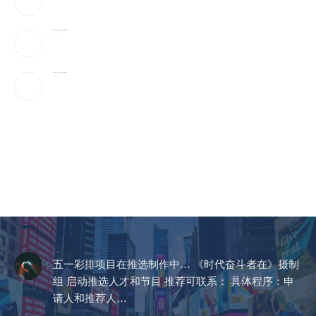
美国上诉法院维持对白宫宴会厅改造项目的暂停令
2026-08-08
美国“不可靠”，沙巴土三国签协议，印度很紧张
2026-08-08
CCTV《爱在天地间》
五一彩排项目在推选制作中… 《时代奋斗者在》摄制
组 启动推选人才和节目 推荐可联系： 具体程序：申
请人和推荐人…
2023-04-14