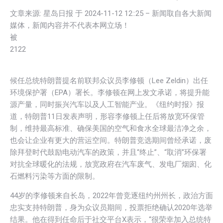
文章来源: 星岛日报 于
2024-11-12 12::25
– 新闻取自各大新闻
媒体，新闻内容并不代表本网立场！
被
2122
候任总统特朗普提名前联邦众议员李修顿（Lee Zeldin）出任
环境保护署（EPA）署长。李修顿在网上发文承诺，将提升能
源产量，同时振兴汽车以及人工智能产业。《纽约时报》报
道，特朗普11日发表声明，形容李修顿上任后将放宽环保管
制，维持最高标准、确保美国的空气和食水全球最洁净之余，
也会让企业有更大的营运空间。特朗普竞选期间曾经承诺，废
除拜登时代鼓励电动汽车的政策，并且“终止”、“取消”环保署
对抗全球暖化的法规，放宽政府在汽车废气、发电厂烟囱、化
石燃料污染等方面的限制。
44岁的李修顿来自长岛，2022年曾竞逐纽约州州长，政治方面
忠实支持特朗普，身为众议员期间，投票拒绝确认2020年选举
结果。他在得到任命后于社交平台X表示，“很荣幸加入总统特