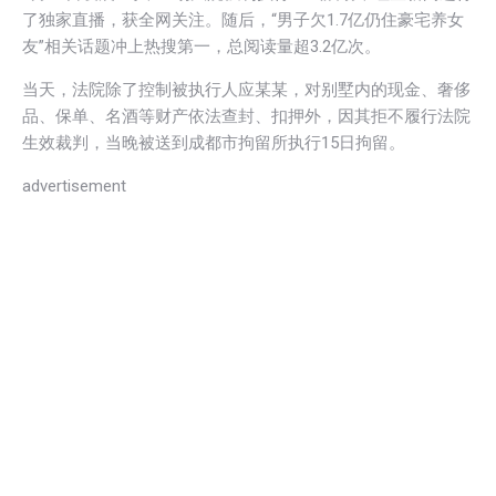
了独家直播，获全网关注。随后，“男子欠1.7亿仍住豪宅养女
友”相关话题冲上热搜第一，总阅读量超3.2亿次。
当天，法院除了控制被执行人应某某，对别墅内的现金、奢侈
品、保单、名酒等财产依法查封、扣押外，因其拒不履行法院
生效裁判，当晚被送到成都市拘留所执行15日拘留。
advertisement