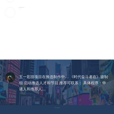
特朗普社交平台推付费数据服务为何引发争议？
2026-08-05
CCTV《爱在天地间》
五一彩排项目在推选制作中… 《时代奋斗者在》摄制
组 启动推选人才和节目 推荐可联系： 具体程序：申
请人和推荐人…
2023-04-14
© Copyright 2023 美国环宇电视 版权所有