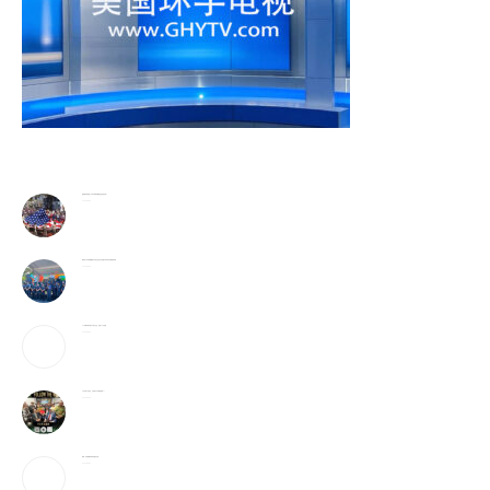
美国最有权势的人只吃牛肉和发酵食品,你也该这样?
2026-08-06
警民齐心守护家园 費城公共安全意识月活动盛大举行华社侨领获奖殊荣
2026-08-06
25岁辍学青年创办AI芯片企业，估值25亿英镑
2026-08-05
6天全球9亿美元，它或成为今年票房冠军？！
2026-08-05
美媒：开放霍峡临时协议“接近达成”
2026-08-05