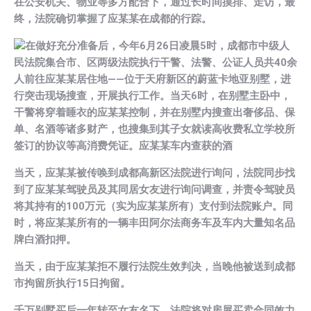
在公安机关、物业等多方配合下，通过长时间摸排、走访，最
终，法院确切掌握了应某某在成都的行踪。
在做好充分准备后，今年6月26日凌晨5时，成都市中级人
民法院集合市、区两级法院执行干警、法警、公证人员共40余
人前往应某某居住地——位于天府新区的蔚蓝卡地亚别墅，进
行突击现场搜查，开展执行工作。当天6时，在别墅主卧中，
干警将穿着睡衣的应某某控制，并在别墅内搜查出奢侈品、保
单、名酒等诸多财产，也搜集到其子女就读高收费私立学校所
签订的协议等高消费凭证。应某某车内查获的酒
当天，应某某被传唤到成都高新区法院进行询问，法院同步找
到了应某某驾驶员及其同居女友进行询问调查，并责令驾驶员
将其持有的100万元（实为应某某所有）支付到法院账户。同
时，将应某某所有的一辆丰田阿尔法商务车及车内大量知名品
牌白酒扣押。
当天，由于应某某拒不履行法院生效判决，当晚他被送到成都
市拘留所执行15日拘留。
千万别墅买后一年转至女友名下，法院将对房屋买卖合同效力