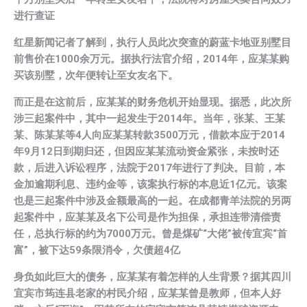
进行查证
红星新闻记者了解到，执行人员此次突查的蔚蓝卡地亚别墅目
前售价在1000余万元。据执行法官介绍，2014年，应某某购
买该别墅，次年便转让至女友名下。
而正是在这前后，应某某的财务危机开始显现。据悉，此次所
涉三起案件中，其中一起发生于2014年。当年，张某、王某
某、陈某某等4人向应某某转款3500万元，借款本应于2014
年9月12日到期归还，但因应某某流动资金紧张，未按时还
款，后进入诉讼程序，法院于2017年进行了判决。目前，本
金加逾期利息、违约金等，该案执行标的本息近1亿元。该案
也是三起案件中涉及金额最高的一起。在成都青羊法院的另两
起案件中，应某某及名下公司是作为担保，承担连带清偿责
任，总执行标的约为7000万元。曾是煤矿“大佬”被传宜宾“首
富”，被下达59条限消令，欠债超4亿
身负如此巨大的债务，应某某有着怎样的人生背景？据其四川
宜宾市筠连县老家的村民介绍，应某某曾是教师，但本人好