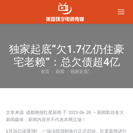
独家起底“欠1.7亿仍住豪
宅老赖”：总欠债超4亿
首页
新闻
独家起底“…
您在这里：
文章来源: 成都商报红星新闻 于
2023-06-28
– 新闻取自各大
新闻媒体，新闻内容并不代表本网立场！
6月26日凌晨5时，一场法院强制执行正式启动，红星新闻进行