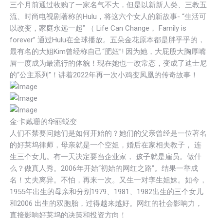
三个月前通过收购了一家名气不大，但是以新新人类、三教五
流、时尚电视剧著称的Hulu，将这六个女人的新故事- “生活可
以改变，家庭永远一起” （ Life Can Change， Family is
forever” 通过Hulu在全球播放。五朵金花原本都是胖乎乎的，
最有名的大姐Kim曾经称自己“肥妞”! 因为她，大屁股大胸厚嘴
唇一度成为最流行的体貌！现在她也一改常态，变成了迪士尼
的“公主系列”！讲着2022年再一次小鸡变凤凰的传奇故事！
金·卡戴珊的华丽蜕变
人们不禁要问她们是如何开始的？她们的父亲曾经是一位著名
的好莱坞律师，母亲就是一个空姐，婚后在家相夫教子， 连
生三个女儿。有一天决定要当企业家， 孩子就是雇员。做什
么？做真人秀。2006年开始“初始的网红之路”。结果一举成
名！丈夫离异。不怕，再来一次。又生一对孪生姐妹。如今，
1955年出生的母亲和分别1979、1981、1982出生的三个女儿
和2006 出生的双胞胎，过得越来越好。网红的社会影响力，
直接影响好莱坞的决策和投资方向！