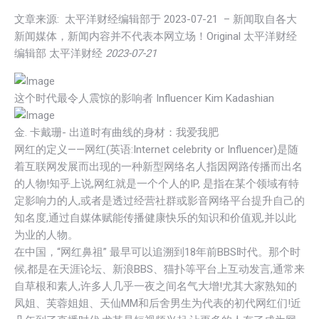
文章来源:
太平洋财经编辑部
于
2023-07-21
– 新闻取自各大
新闻媒体，新闻内容并不代表本网立场！Original
太平洋财经
编辑部
太平洋财经
2023-07-21
这个时代最令人震惊的影响者 Influencer Kim Kadashian
金. 卡戴珊- 出道时有曲线的身材：我爱我肥
网红的定义——网红(英语:Internet celebrity or Influencer)是随
着互联网发展而出现的一种新型网络名人指因网路传播而出名
的人物!知乎上说,网红就是一个个人的IP, 是指在某个领域有特
定影响力的人,或者是透过经营社群或影音网络平台提升自己的
知名度,通过自媒体赋能传播健康快乐的知识和价值观,并以此
为业的人物。
在中国，“网红鼻祖” 最早可以追溯到18年前BBS时代。那个时
候,都是在天涯论坛、新浪BBS、猫扑等平台上互动发言,通常来
自草根和素人,许多人几乎一夜之间名气大增!尤其大家熟知的
凤姐、芙蓉姐姐、天仙MM和后舍男生为代表的初代网红们!近