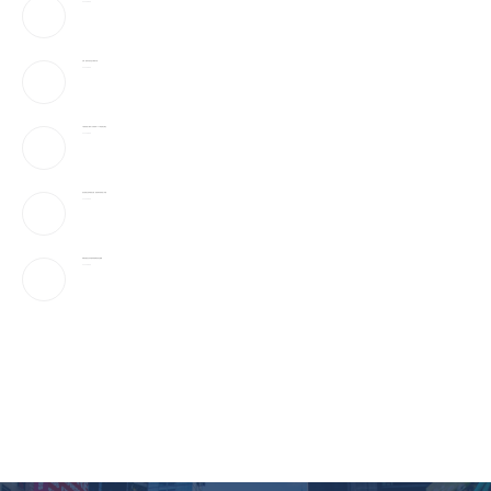
2026-08-09
万斯：美伊冲突仍处于“博弈中段”
2026-08-09
AI性爱机器人”要来了!火辣身材165种姿势全都会
2026-08-09
参议院通过临时拨款法案，避免联邦政府陷入停摆
2026-08-09
伊朗官媒首次发布最高领袖穆杰塔巴视频
2026-08-09