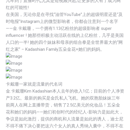
几年到了直播时代,尤其是短视频兴起,让更多的人有了成为网
红的可能性!
在美国，无论你是在寻找“油管YouTube”上的超级明星还是“及
时电报”Instagram上的微型影响者，你都会注意到一个名字
——金.卡戴珊，一个拥有1.13亿粉丝的超级影响者 super
influencer ! 她那些积极主动活跃在线的上亿粉丝，几乎是美国
人口的一半! 她的四个妹妹和母亲的组合拳是全世界最大的“网
红之家” – Kadashian Family五朵金花+她们的妈妈。
卡戴珊一家就是流量的代名词
金.卡戴珊Kim Kadashian本人去年的收入1亿；目前的个人净资
产3.2亿。最新的购买是金氏私人飞机。她的双胞胎妹妹三年
前两人在网上直播带货，销售了2.5亿美元的化妆品！五朵金
花和她们的妈妈——她们初创时代的经纪人-影响力是如此大，
争议是如此激烈，提供的商机和人流量是如此的诱人，迪士尼
不得不痛下决心要把这六个女人的真人秀纳入囊中，不得不在