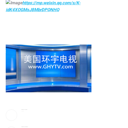
https://mp.weixin.qq.com/s/K-
idK4XOGMsJ8MbrDPQNHQ
蔡崇信妻子吴明华，资产50亿喜欢珠宝收藏
2026-08-09
弹药告急!美下令军工业者21天提加速武器生产计划