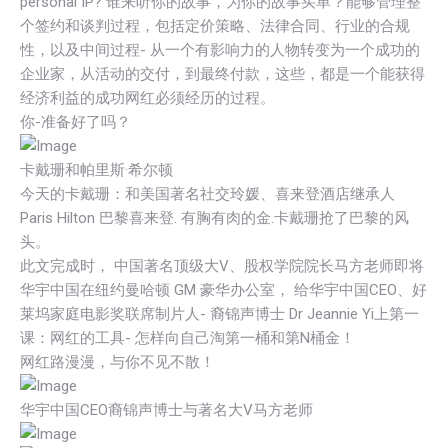
personal IP? 谁来听你的故事，为你的故事买单？能够管理整
个签约和谈判过程，包括定价策略、法律合同、行业的合规
性，以及中间过程- 从一个有影响力的人物转变为一个成功的
企业家，从活动的交付，到最终付款，这些，都是一个能获得
经济利益的成功网红必须经历的过程。
你-准备好了吗？
卡戴珊和帕里斯·希尔顿
今天的卡戴珊：和美国著名社交玲媛、喜来登酒店继承人
Paris Hilton 巴黎喜来登. 有胸有肉的金.卡戴珊抢了巴黎的风
头。
此文完成时， 中国著名顶级大V、股权学院院长马方老师即将
华宇中国在纽约曼哈顿 GM 豪华办公室， 给华宇中国CEO、好
莱坞家庭电影奖联席制片人- 裔锦声博士 Dr Jeannie Yi上第一
课：网红的工具- 怎样向自己淘第一桶和第N桶金！
网红路漫漫，与你不见不散！
华宇中国CEO裔锦声博士与著名大V马方老师