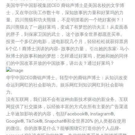
美国华宇中国影视集团CEO 裔锦声博士是美国名校的文学博
士，又在华尔街工作数十年，深知故事的力量和好莱坞的力
量。四川熊猫和功夫熊猫， 不是明摆着的一个绝好案例？！
四川熊猫去了一趟好莱坞，变成了有梦想的功夫王！从卖面条
的胖子，到保家卫国的武士， 这个故事全世界都愿意买单。
投资一个多亿的电影，进电影院几个月，轻轻松松就获得票房
6个亿！裔博士演讲的内容- 故事的力量， 引出她的东家- 马小
秋博士的故事和她的梦想：怎样通过好莱坞，把她和她的同伴
们的中国改革开放的中国故事，讲出去？通过好莱坞？
华宇中国CEO裔锦声博士。转型中的裔锦声博士：从知识改变
命运到网红的社会影响力。娱乐网红到知识网红到社会影响
力。
没有互联网，我们就不会有这种由新技术驱动的新业务。互联
网提供了社交媒体，以经验丰富的方式在所有主要的广告渠道
上辛迪加影响者的内容，包括Facebook®, Instagram®,
Google®, TikTok®, Snapchat®和全世界20% 的人类都在使用
的微信。你的故事是什么？能够围绕它打造你的个人品牌-