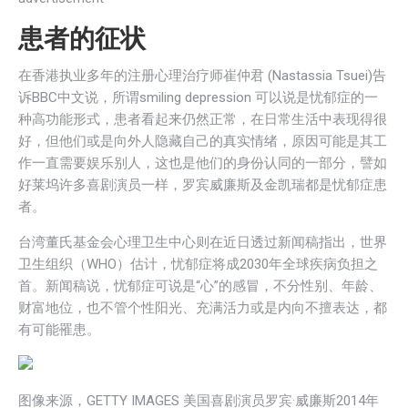
患者的征状
在香港执业多年的注册心理治疗师崔仲君 (Nastassia Tsuei)告
诉BBC中文说，所谓smiling depression 可以说是忧郁症的一
种高功能形式，患者看起来仍然正常，在日常生活中表现得很
好，但他们或是向外人隐藏自己的真实情绪，原因可能是其工
作一直需要娱乐别人，这也是他们的身份认同的一部分，譬如
好莱坞许多喜剧演员一样，罗宾威廉斯及金凯瑞都是忧郁症患
者。
台湾董氏基金会心理卫生中心则在近日透过新闻稿指出，世界
卫生组织（WHO）估计，忧郁症将成2030年全球疾病负担之
首。新闻稿说，忧郁症可说是“心”的感冒，不分性别、年龄、
财富地位，也不管个性阳光、充满活力或是内向不擅表达，都
有可能罹患。
图像来源，GETTY IMAGES 美国喜剧演员罗宾·威廉斯2014年