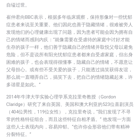
自缢过世。
崔仲君向BBC表示，根据多年临床观察，保持形像对一些忧郁
症患者来说至关重要。他们因此也善于隐藏情绪，很难被旁人
发现他们的心理健康出现了问题，因为患者可能会因为拥有自
己的情绪而感到内疚：“就像需要在受虐待的家庭中讨好才能
生存的孩子一样，他们善于隐藏自己的情绪并取悦父母以避免
危险，但不是说所有阳光忧郁症患者都来自受虐家庭，但出身
困难的孩子，也会表现得很懂事，隐藏自己的情绪，不愿意让
父母担心。或有些不受关爱的孩子，只能透过搞笑获得友谊，
那么就一直嘲弄自己，搞笑下去，把自己的情绪隐藏起来，许
多谐星是如此。”
2014年牛津大学实验心理学系克拉里奇教授（Gordon
Claridge）研究了来自英国、美国和澳大利亚的523位喜剧演员
（404位男性，119位女性），克拉里奇说，“我们发现了不寻
常的性格特征组合，而且这些特征自相矛盾。” 他发现一方面
这些人士表现内向，容易抑郁。“也许你会形容他们带有精神
分裂特征。”