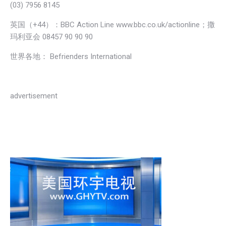
(03) 7956 8145
英国（+44）：BBC Action Line www.bbc.co.uk/actionline；撒
玛利亚会 08457 90 90 90
世界各地： Befrienders International
advertisement