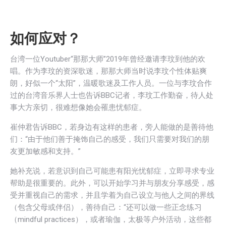
如何应对？
台湾一位Youtuber“那那大师”2019年曾经邀请李玟到他的欢
唱。作为李玟的资深歌迷，那那大师当时说李玟个性体贴爽
朗，好似一个“太阳”，温暖歌迷及工作人员。一位与李玟合作
过的台湾音乐界人士也告诉BBC记者，李玟工作勤奋，待人处
事大方亲切，很难想像她会罹患忧郁症。
崔仲君告诉BBC，若身边有这样的患者，旁人能做的是善待他
们：“由于他们善于掩饰自己的感受，我们只需要对我们的朋
友更加敏感和支持。”
她补充说，若意识到自己可能患有阳光忧郁症，立即寻求专业
帮助是很重要的。此外，可以开始学习并与朋友分享感受，​​感
受并重视自己的需求，并且学着为自己设立与他人之间的界线
（包含父母或伴侣），善待自己：“还可以做一些正念练习
（mindful practices），或者瑜伽，太极等户外活动，这些都