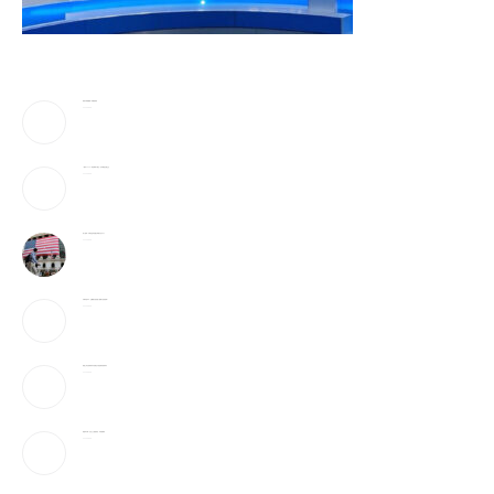
美防长将被撤换？特朗普回应
2026-08-08
《歌手2026》胡彦斌拿下歌王！但齐豫是无冕之王
2026-08-08
加入战局！马斯克宣布投建全球最大芯片工厂
2026-08-08
宇树科技IPO：会翻跟头的机器人能吸引投资者吗？
2026-08-08
美国上诉法院维持对白宫宴会厅改造项目的暂停令
2026-08-08
美国“不可靠”，沙巴土三国签协议，印度很紧张
2026-08-08