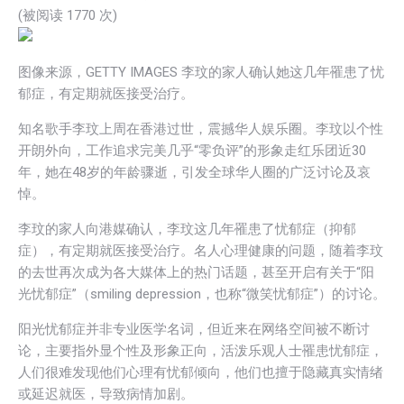
(被阅读 1
770
次)
图像来源，GETTY IMAGES 李玟的家人确认她这几年罹患了忧
郁症，有定期就医接受治疗。
知名歌手李玟上周在香港过世，震撼华人娱乐圈。李玟以个性
开朗外向，工作追求完美几乎“零负评”的形象走红乐团近30
年，她在48岁的年龄骤逝，引发全球华人圈的广泛讨论及哀
悼。
李玟的家人向港媒确认，李玟这几年罹患了忧郁症（抑郁
症），有定期就医接受治疗。名人心理健康的问题，随着李玟
的去世再次成为各大媒体上的热门话题，甚至开启有关于“阳
光忧郁症”（smiling depression，也称“微笑忧郁症”）的讨论。
阳光忧郁症并非专业医学名词，但近来在网络空间被不断讨
论，主要指外显个性及形象正向，活泼乐观人士罹患忧郁症，
人们很难发现他们心理有忧郁倾向，他们也擅于隐藏真实情绪
或延迟就医，导致病情加剧。