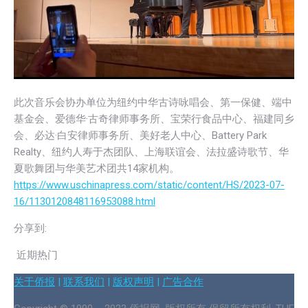
此次音乐会协办单位为纽约中华古诗咏唱会、第一保健、端中
基金会、爱德华·古奇律师事务所、宝荣行食品中心、福建同乡
会、必达·白安律师事务所、美好老人中心、Battery Park
Realty、纽约人寿于杰团队、上海联谊会、法拉盛诗歌节、华
夏歌舞团与华美艺术团共14家机构。
https://www.uschinapress.com/static/content/HS/2023-07-
16/1130120848116953088.html
分享到:
近期热门
关于侨报
|
联系我们
|
版权声明
|
广告合作