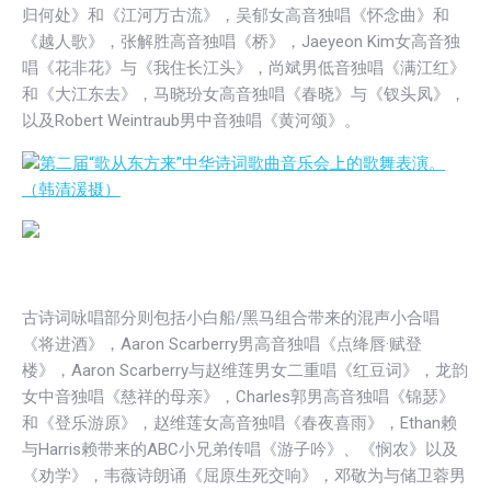
归何处》和《江河万古流》，吴郁女高音独唱《怀念曲》和
《越人歌》，张解胜高音独唱《桥》，Jaeyeon Kim女高音独
唱《花非花》与《我住长江头》，尚斌男低音独唱《满江红》
和《大江东去》，马晓玢女高音独唱《春晓》与《钗头凤》，
以及Robert Weintraub男中音独唱《黄河颂》。
第二届“歌从东方来”中华诗词歌曲音乐会上的歌舞表演。
（韩清湲摄）
古诗词咏唱部分则包括小白船/黑马组合带来的混声小合唱
《将进酒》，Aaron Scarberry男高音独唱《点绛唇·赋登
楼》，Aaron Scarberry与赵维莲男女二重唱《红豆词》，龙韵
女中音独唱《慈祥的母亲》，Charles郭男高音独唱《锦瑟》
和《登乐游原》，赵维莲女高音独唱《春夜喜雨》，Ethan赖
与Harris赖带来的ABC小兄弟传唱《游子吟》、《悯农》以及
《劝学》，韦薇诗朗诵《屈原生死交响》，邓敬为与储卫蓉男