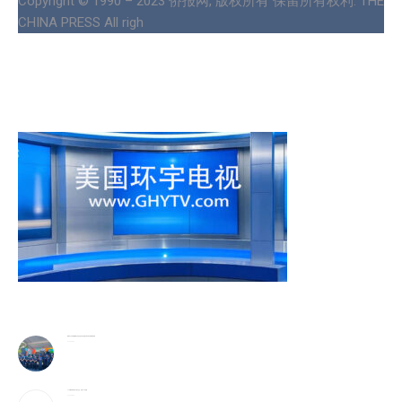
Copyright © 1990 – 2023 侨报网, 版权所有 保留所有权利. THE
CHINA PRESS All righ
警民齐心守护家园 費城公共安全意识月活动盛大举行华社侨领获奖殊荣
2026-08-06
25岁辍学青年创办AI芯片企业，估值25亿英镑
2026-08-05