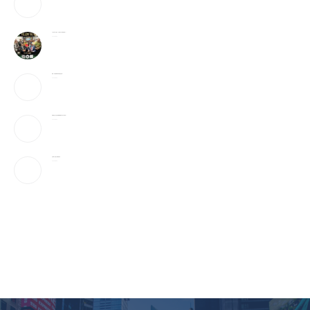
6天全球9亿美元，它或成为今年票房冠军？！
2026-08-05
美媒：开放霍峡临时协议“接近达成”
2026-08-05
特朗普社交平台推付费数据服务为何引发争议？
2026-08-05
当“反美斗士”遇上美国签证官
2026-08-05