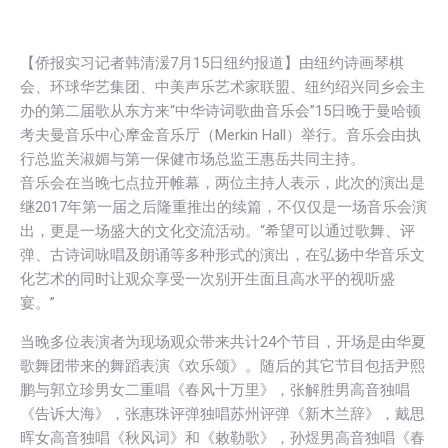
【侨报实习记者韩清湲7月15日纽约报道】由纽约诗画琴棋
会、环球华艺集团、中美声乐艺术家联盟、纽约绍兴同乡会主
办的第二届歌从东方来“中华诗词歌曲音乐会”15日晚于曼哈顿
考夫曼音乐中心摩金音乐厅（Merkin Hall）举行。音乐会由执
行总监关淑媚与第一保健市场总监王惠岳共同主持。
音乐会在当晚七点拉开帷幕，两位主持人表示，此次的演出是
继2017年第一届之后隆重推出的续篇，不仅仅是一场音乐会演
出，更是一场盛大的文化交流活动。“希望可以通过歌舞、评
弹、古诗词咏唱及朗诵等多种形式的演出，在弘扬中华音乐文
化艺术的同时让观众享受一次别开生面且高水平的视听盛
宴。”
当晚多位表演者为现场观众带来共计24个节目，开场是由华夏
歌舞团带来的舞蹈表演《欢乐颂》。随后的其它节目包括尹熙
鹏与郭立珍男女二重唱《春风十万里》，张解胜男高音独唱
《告诉大海》，张惠珠评弹独唱苏州评弹《新木兰辞》，戴思
晖女高音独唱《秋风词》和《敕勒歌》，孙煜男高音独唱《春