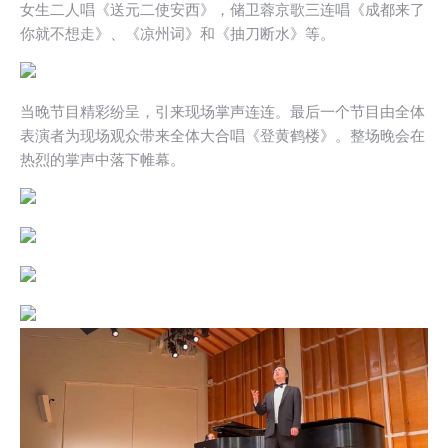
女生二人唱《送元二使安西》，储卫蓉京歌三连唱《成都来了
你就不想走》、《凉州词》和《抽刀断水》等。
当晚节目精彩纷呈，引来现场掌声连连。最后一个节目由全体
表演者为现场观众带来全体大合唱《登黄鹤楼》。整场晚会在
热烈的掌声中落下帷幕。