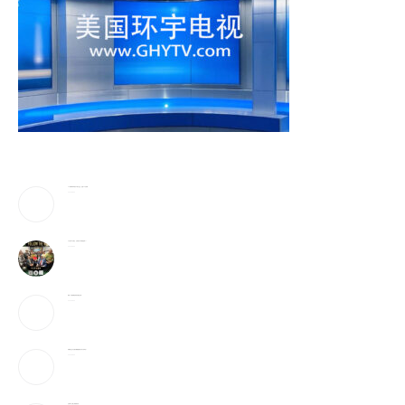
25岁辍学青年创办AI芯片企业，估值25亿英镑
2026-08-05
6天全球9亿美元，它或成为今年票房冠军？！
2026-08-05
美媒：开放霍峡临时协议“接近达成”
2026-08-05
特朗普社交平台推付费数据服务为何引发争议？
2026-08-05
当“反美斗士”遇上美国签证官