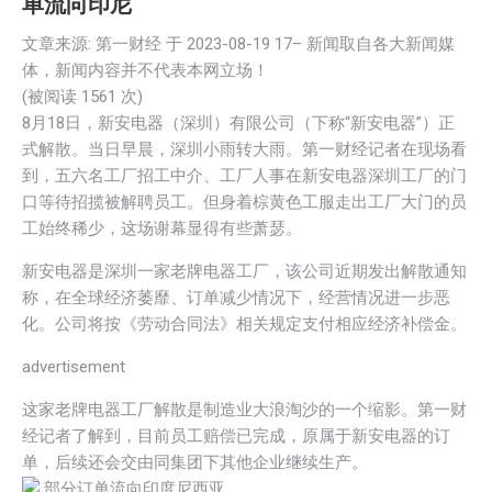
单流向印尼
文章来源: 第一财经 于
2023-08-19 17
– 新闻取自各大新闻媒
体，新闻内容并不代表本网立场！
(被阅读 1
561
次)
8月18日，新安电器（深圳）有限公司（下称“新安电器”）正
式解散。当日早晨，深圳小雨转大雨。第一财经记者在现场看
到，五六名工厂招工中介、工厂人事在新安电器深圳工厂的门
口等待招揽被解聘员工。但身着棕黄色工服走出工厂大门的员
工始终稀少，这场谢幕显得有些萧瑟。
新安电器是深圳一家老牌电器工厂，该公司近期发出解散通知
称，在全球经济萎靡、订单减少情况下，经营情况进一步恶
化。公司将按《劳动合同法》相关规定支付相应经济补偿金。
advertisement
这家老牌电器工厂解散是制造业大浪淘沙的一个缩影。第一财
经记者了解到，目前员工赔偿已完成，原属于新安电器的订
单，后续还会交由同集团下其他企业继续生产。
部分订单流向印度尼西亚