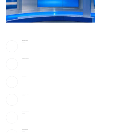
蔡崇信妻子吴明华，资产50亿喜欢珠宝收藏
2026-08-09
弹药告急!美下令军工业者21天提加速武器生产计划
2026-08-09
万斯：美伊冲突仍处于“博弈中段”
2026-08-09
AI性爱机器人”要来了!火辣身材165种姿势全都会
2026-08-09
参议院通过临时拨款法案，避免联邦政府陷入停摆
2026-08-09
伊朗官媒首次发布最高领袖穆杰塔巴视频
2026-08-09