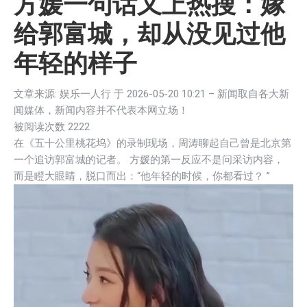
方媛一句话又上热搜：嫁
给郭富城，却从没见过他
年轻的样子
文章来源: 娱乐一人行 于
2026-05-20 10:21
– 新闻取自各大新
闻媒体，新闻内容并不代表本网立场！
被阅读次数 2
222
在《五十公里桃花坞》的录制现场，周涛聊起自己曾是北京第
一个追访郭富城的记者。 方媛的第一反应不是问采访内容，
而是瞪大眼睛，脱口而出：“他年轻的时候，你都看过？ ”