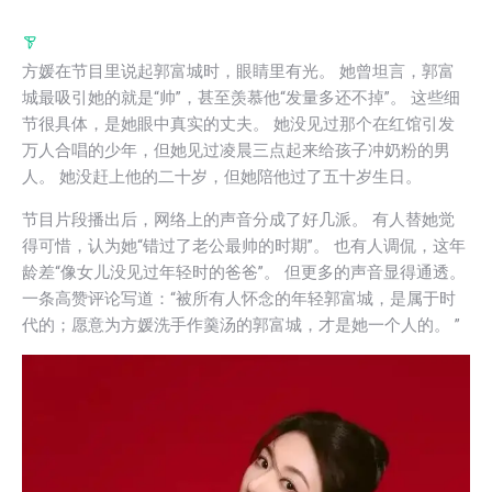
方媛在节目里说起郭富城时，眼睛里有光。 她曾坦言，郭富
城最吸引她的就是“帅”，甚至羡慕他“发量多还不掉”。 这些细
节很具体，是她眼中真实的丈夫。 她没见过那个在红馆引发
万人合唱的少年，但她见过凌晨三点起来给孩子冲奶粉的男
人。 她没赶上他的二十岁，但她陪他过了五十岁生日。
节目片段播出后，网络上的声音分成了好几派。 有人替她觉
得可惜，认为她“错过了老公最帅的时期”。 也有人调侃，这年
龄差“像女儿没见过年轻时的爸爸”。 但更多的声音显得通透。
一条高赞评论写道：“被所有人怀念的年轻郭富城，是属于时
代的；愿意为方媛洗手作羹汤的郭富城，才是她一个人的。 ”