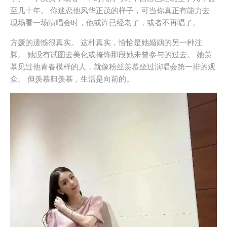
至几十年。 你迷恋他风华正茂的样子，可当你真正有能力去
现场看一场演唱会时，他或许已经老了，或者不再唱了。
方媛的遗憾很真实。 这种真实，恰恰是她婚姻的另一种注
脚。 她没有试图去美化或掩饰那段她未曾参与的过去。 她羡
慕见过他青春模样的人，就像粉丝羡慕坐过演唱会第一排的观
众。 但羡慕归羡慕，生活是向前的。