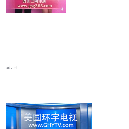
`
advert