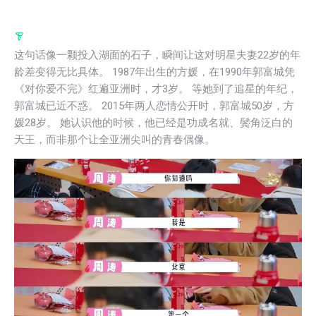
这句话像一颗投入湖面的石子，瞬间让这对明星夫妻22岁的年
龄差变得无比具体。 1987年出生的方媛，在1990年郭富城凭
《对你爱不完》红遍亚洲时，才3岁。 等她到了追星的年纪，
郭富城已近不惑。 2015年两人恋情公开时，郭富城50岁，方
媛28岁。 她认识他的时候，他已经是功成名就、鬓角泛白的
天王，而非那个让全亚洲尖叫的青春偶像。