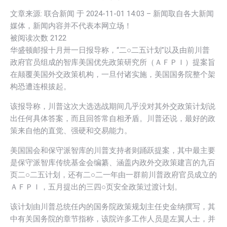
文章来源: 联合新闻 于
2024-11-01 14:03
– 新闻取自各大新闻
媒体，新闻内容并不代表本网立场！
被阅读次数
2122
华盛顿邮报十月卅一日报导称，“二○二五计划”以及由前川普
政府官员组成的智库美国优先政策研究所（ＡＦＰＩ）提案旨
在颠覆美国外交政策机构，一旦付诸实施，美国国务院整个架
构恐遭连根拔起。
该报导称，川普这次大选选战期间几乎没对其外交政策计划说
出任何具体答案，而且回答常自相矛盾。川普还说，最好的政
策来自他的直觉、强硬和交易能力。
美国国会和保守派智库的川普支持者则踊跃提案，其中最主要
是保守派智库传统基金会编纂、涵盖内政外交政策建言的九百
页二○二五计划，还有二○二一年由一群前川普政府官员成立的
ＡＦＰＩ，五月提出的三四○页安全政策过渡计划。
该计划由川普总统任内的国务院政策规划主任史金纳撰写，其
中有关国务院的章节指称，该院许多工作人员是左翼人士，并