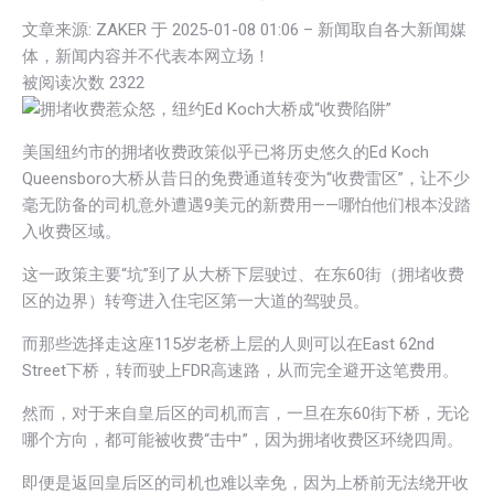
文章来源: ZAKER 于
2025-01-08 01:06
– 新闻取自各大新闻媒
体，新闻内容并不代表本网立场！
被阅读次数
2322
美国纽约市的拥堵收费政策似乎已将历史悠久的Ed Koch
Queensboro大桥从昔日的免费通道转变为“收费雷区”，让不少
毫无防备的司机意外遭遇9美元的新费用——哪怕他们根本没踏
入收费区域。
这一政策主要“坑”到了从大桥下层驶过、在东60街（拥堵收费
区的边界）转弯进入住宅区第一大道的驾驶员。
而那些选择走这座115岁老桥上层的人则可以在East 62nd
Street下桥，转而驶上FDR高速路，从而完全避开这笔费用。
然而，对于来自皇后区的司机而言，一旦在东60街下桥，无论
哪个方向，都可能被收费“击中”，因为拥堵收费区环绕四周。
即便是返回皇后区的司机也难以幸免，因为上桥前无法绕开收