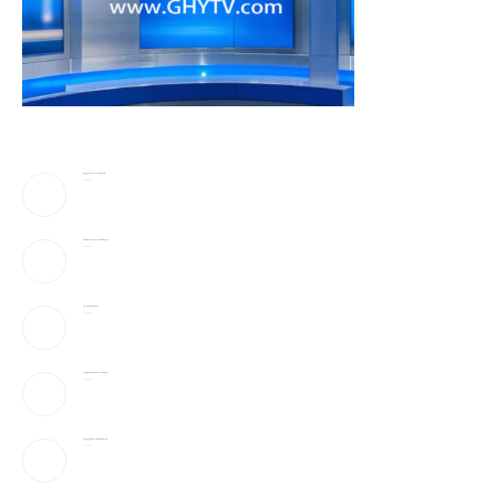
蔡崇信妻子吴明华，资产50亿喜欢珠宝收藏
2026-08-09
弹药告急!美下令军工业者21天提加速武器生产计划
2026-08-09
万斯：美伊冲突仍处于“博弈中段”
2026-08-09
AI性爱机器人”要来了!火辣身材165种姿势全都会
2026-08-09
参议院通过临时拨款法案，避免联邦政府陷入停摆
2026-08-09