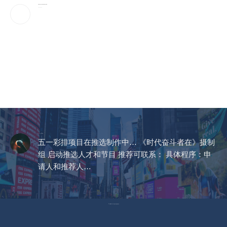
伊朗官媒首次发布最高领袖穆杰塔巴视频
2026-08-09
CCTV《爱在天地间》
五一彩排项目在推选制作中… 《时代奋斗者在》摄制
组 启动推选人才和节目 推荐可联系： 具体程序：申
请人和推荐人…
2023-04-14
© Copyright 2023 美国环宇电视 版权所有