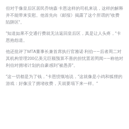
但对于像皇后区居民乔纳森·卡恩这样的司机来说，这样的解释
并不能带来安慰。他首先向《邮报》揭露了这个所谓的“收费
陷阱区”。
“知道如果不交通行费就无法返回皇后区，真是让人头疼，”卡
恩抱怨道。
他还批评了MTA董事长兼首席执行官雅诺·利伯——后者周二对
其机构管理200亿美元巨额预算不善的担忧置若罔闻——称他对
利伯对拥堵计划的自豪感到“被愚弄”。
“这一切都是为了钱，”卡恩愤慨地说，“这就像是小鸡和狐狸的
游戏：好像没了拥堵收费，天就要塌下来一样。”