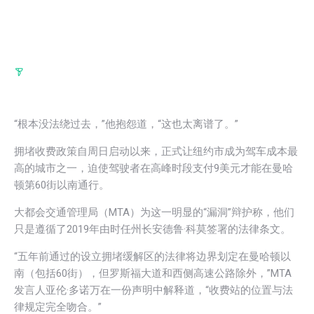
“根本没法绕过去，”他抱怨道，“这也太离谱了。”
拥堵收费政策自周日启动以来，正式让纽约市成为驾车成本最
高的城市之一，迫使驾驶者在高峰时段支付9美元才能在曼哈
顿第60街以南通行。
大都会交通管理局（MTA）为这一明显的“漏洞”辩护称，他们
只是遵循了2019年由时任州长安德鲁·科莫签署的法律条文。
“五年前通过的设立拥堵缓解区的法律将边界划定在曼哈顿以
南（包括60街），但罗斯福大道和西侧高速公路除外，”MTA
发言人亚伦·多诺万在一份声明中解释道，“收费站的位置与法
律规定完全吻合。”