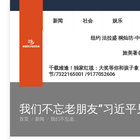
新闻
社会
娱乐
纽约 法拉盛 桐灿坊-中医调理 
旅美著名
千载难逢！独家红毯：大奖等你和孩子拿 !
节/7322165001 /9177052606
我们不忘老朋友”习近平
首页
新闻
我们不忘老…
您在这里：