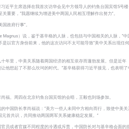
感谢习近平主席选择在我首次访华会见中方领导人的钓鱼台国宾馆5号楼
至关重要，“我愿继续为增进美中两国人民相互理解作出努力”。
美国政府行事”。
e Magnus）说，鉴于基辛格的人脉，也包括与中国相关的人脉，“中
不是以官方身份前来，他的这次访问不太可能导致“美中关系出现任
几十年里，中美关系随着两国经济的相互依存而蓬勃发展。但是近年
让他想起了不那么坎坷的时代。“基辛格获得习近平接见，也表明了
李尚福。周四在北京钓鱼台国宾馆的会晤，王毅也到场参加。
的中国防长李尚福说：“美方一些人未同中方相向而行，致使中美关
国元首共识，共同推动两国两军关系健康稳定发展。”
国官员或者官媒不同程度的冷遇或斥责，中国防长对与基辛格会面的