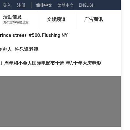
注册
登入
简体中文
繁體中文
ENGLISH
活動信息
文娱频道
广告商讯
发布近期活動信息
street. #508. Flushing NY
o) 创办人–许乐道老師
1 周年和小金人国际电影节十周 年/.十年大庆电影