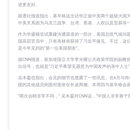
述更友好。
路透社报道指出，基辛格这次访华正值中美两个超级大国
中美关系因为乌克兰战争、台湾、香港、人权以及贸易等
作为华盛顿尝试重建沟通渠道的一部分，美国总统气候问
国高层官员中，只有布林肯获得了习近平接见。不过，这位
是今年见到的“第一位美国朋友”。
据CNN报道，新加坡国立大学李光耀公共政策学院的副教授吴
出信号，也就是“习近平希望见愿意为中国发声的亲中人士”，“这是一
吴木銮也指出，会见的细节也透露了一些讯息。在6月与
团的其他成员则面对面坐在长桌两侧。本周四与基辛格会
“两次会晤非常不同，” 吴木銮对CNN说，“中国人非常善