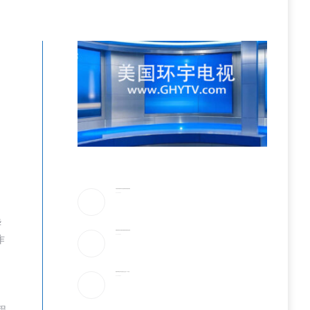
，
川普驳斥”美国弹药库存告急”!放话要抓叛国泄密者
2026-08-06
华
伊朗最高领袖太神秘!总统摸黑密谈,疑”真的是他吗”
作
2026-08-06
美最早周四宣布对多晶硅衍生品征15%关税
2026-08-06