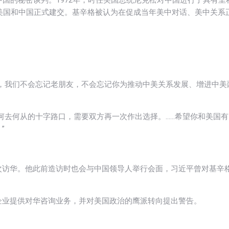
国的秘密谈判。1972年，时任美国总统尼克松对中国进行了具有里
，美国和中国正式建交。基辛格被认为在促成当年美中对话、美中关系
，我们不会忘记老朋友，不会忘记你为推动中美关系发展、增进中美
何去何从的十字路口，需要双方再一次作出选择。……希望你和美国有
”
次访华。他此前造访时也会与中国领导人举行会面，习近平曾对基辛
企业提供对华咨询业务，并对美国政治的鹰派转向提出警告。