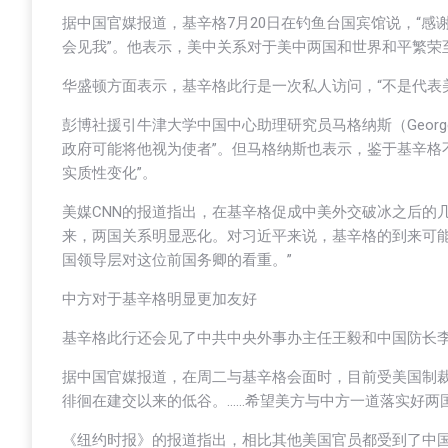
据中国官媒报道，基辛格7月20日在钓鱼台国宾馆说，“
会见我”。他表示，美中关系对于美中两国和世界和平繁荣
华盛顿方面表示，基辛格此行是一次私人访问，“不是代表
彭博社援引牛津大学中国中心助理研究员马格纳斯（Georg
政府可能将他视为使者”。但马格纳斯也表示，鉴于基辛格
实质性变化”。
美媒CNN的报道指出，在基辛格促成中美外交破冰之后的
来，两国关系明显恶化。对习近平来说，基辛格的到来可能
国领导层对这位前国务卿的看重。”
中方对于基辛格明显更加友好
基辛格此行还会见了中共中央外事办主任王毅和中国防长
据中国官媒报道，在周二与基辛格会面时，目前受美国制裁
徘徊在建交以来的低谷。……希望美方与中方一道落实好两
《纽约时报》的报道指出，相比其他美国官员都受到了中