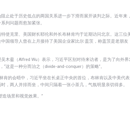
为阻止处于历史低点的两国关系进一步下滑而展开谈判之际。近年来
一系列问题而愈加紧张。
题特使克里、美国财长耶伦和外长布林肯均于近期访问北京。这三位
中国领导人曾在上月接待了美国企业家比尔·盖茨，称盖茨是老朋友
木銮（Alfred Wu）表示，习近平区别对待来访者，是为了向外界
种分而治之（divide-and-conquer）的策略”。
布林肯的会晤中，习近平坐在长桌正中央的首位，布林肯以及中美代表
面时，两人并排而坐，中间只隔着一张小茶几，气氛明显亲切得多。
于塑造场景和视觉效果。”