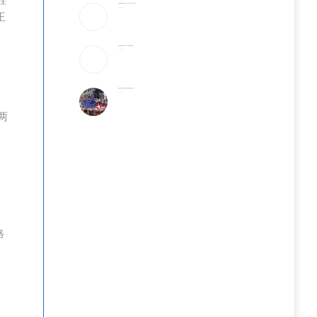
程
美破获跨国邮件诈骗案：17州老人成目标 3华人被捕
2026-08-06
正
美国国籍拿到就稳了吗？这5种情况可能被撤销
2026-08-06
美国最有权势的人只吃牛肉和发酵食品,你也该这样?
2026-08-06
两
格