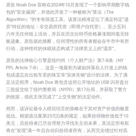
原告 Noah Doe 宣称在2024年10月发现了一个影响早期数字钱
包的“安全漏洞”，并借此开发了一种被称为“算法（The
Algorithm）”的专有筛选工具。该算法精准定位了满足特定“遗
弃”特征的地址：非交易所托管（即用户自托管）、至少五到
六年无任何链上活动，并且在历次比特币价格暴涨期间毫无转
账迹象。原告据此推断，任何理性的所有者都会在牛市中有所
行动，这种绝对的休眠状态构成了法律意义上的“遗弃”。
原告的法律核心引擎是纽约州《个人财产法》第7-B条（NY
PPL Article 7-B）。这是一项最初为诸如掉落在人行道上的钱
包或遗忘在出租车里的珠宝等“实体失物”设计的法律。为了满
足法定程序，Noah Doe 将包含这些公开地址的 USB 闪存盘分
三批提交给了纽约警察局（NYPD）第17分局，并获取了警方
的收据，借此主张完成了“上交失物”的法定动作。
然而，该诉讼最令人瞠目结舌的策略在于其对资产价值的极度
低估。根据该法案第257(2)条的规定，如果拾得物价值低于10
美元，且拾得者已尽合理努力寻找失主但未果，其法定所有权
将在“发现”满一年后自动归拾得者所有，从而完全绕过针对高