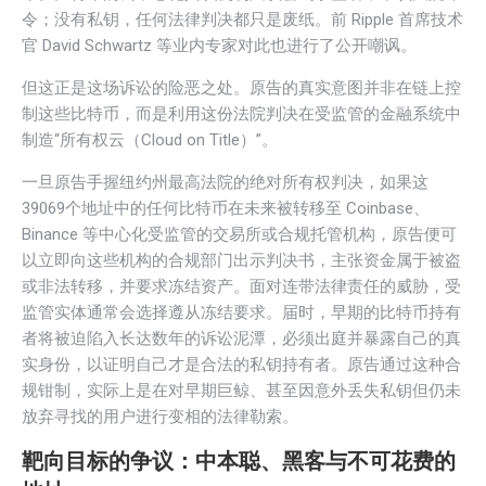
令；没有私钥，任何法律判决都只是废纸。前 Ripple 首席技术
官 David Schwartz 等业内专家对此也进行了公开嘲讽。
但这正是这场诉讼的险恶之处。原告的真实意图并非在链上控
制这些比特币，而是利用这份法院判决在受监管的金融系统中
制造“所有权云（Cloud on Title）”。
一旦原告手握纽约州最高法院的绝对所有权判决，如果这
39069个地址中的任何比特币在未来被转移至 Coinbase、
Binance 等中心化受监管的交易所或合规托管机构，原告便可
以立即向这些机构的合规部门出示判决书，主张资金属于被盗
或非法转移，并要求冻结资产。面对连带法律责任的威胁，受
监管实体通常会选择遵从冻结要求。届时，早期的比特币持有
者将被迫陷入长达数年的诉讼泥潭，必须出庭并暴露自己的真
实身份，以证明自己才是合法的私钥持有者。原告通过这种合
规钳制，实际上是在对早期巨鲸、甚至因意外丢失私钥但仍未
放弃寻找的用户进行变相的法律勒索。
靶向目标的争议：
中本聪
、黑客与不可花费的