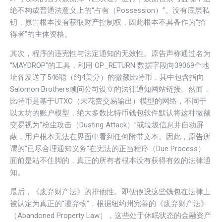
绝不构成普通法意义上的“占有（Possession）”。没有底层私
钥，原告根本没有获取财产控制权，因此根本不具备作为“拾
得者”的主体资格。
其次，程序的违宪性与法定通知的无效性。原告声称通过名为
“MAYDROP”的工具，利用 OP_RETURN 数据字段向39069个地
址各发送了546聪（约4美分）的微额比特币，其中包含指向
Salomon Brothers顾问公司设立的法律通知网站链接。然而，
比特币是基于UTXO（未花费交易输出）模型的网络，不同于
以太坊的账户模型，绝大多数比特币钱包软件默认将这种微额
交易视为“
粉尘攻击
（Dusting Attack）”或垃圾信息并自动屏
蔽，用户根本无法在界面中看到任何附带文本。因此，原告所
谓的“已尽合理通知义务”在宪法的正当程序（Due Process）
面前是站不住脚的，真正的所有者根本没有获得有效的法律通
知。
最后，《废弃财产法》的排他性。即便假设这些钱包在法律上
被认定为真正的“遗弃物”，根据纽约州完善的《废弃财产法》
（Abandoned Property Law），这些处于休眠状态的金融资产