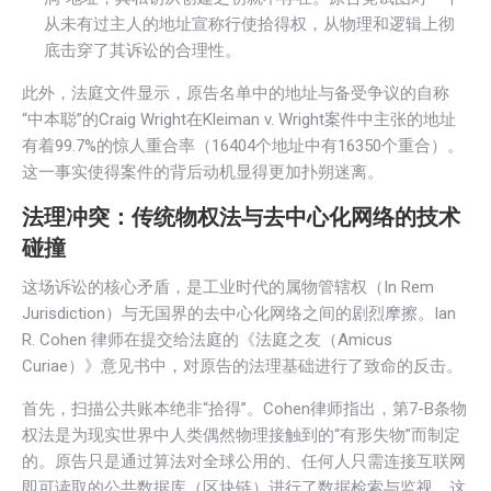
从未有过主人的地址宣称行使拾得权，从物理和逻辑上彻
底击穿了其诉讼的合理性。
此外，法庭文件显示，原告名单中的地址与备受争议的自称
“中本聪”的Craig Wright在Kleiman v. Wright案件中主张的地址
有着99.7%的惊人重合率（16404个地址中有16350个重合）。
这一事实使得案件的背后动机显得更加扑朔迷离。
法理冲突：传统物权法与去中心化网络的技术
碰撞
这场诉讼的核心矛盾，是工业时代的属物管辖权（In Rem
Jurisdiction）与无国界的去中心化网络之间的剧烈摩擦。Ian
R. Cohen 律师在提交给法庭的《法庭之友（Amicus
Curiae）》意见书中，对原告的法理基础进行了致命的反击。
首先，扫描公共账本绝非“拾得”。
Cohen
律师指出，第7-B条物
权法是为现实世界中人类偶然物理接触到的“有形失物”而制定
的。原告只是通过算法对全球公用的、任何人只需连接互联网
即可读取的公共数据库（区块链）进行了数据检索与监视，这