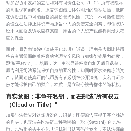
对加密货币友好的立法和对有限责任公司（LLC）所有权隐私
的高度保护而闻名。原告试图借助怀俄明州的隐私法盾，抵御
在诉讼过程中可能面临的身份曝光风险。其次，不可撤销信托
的设立在法律上将资产与原告个人的负债完全剥离，即使该诉
讼未来面临反诉或巨额索赔，原告的个人资产也能得到最大程
度的保全。
同时，原告向法院申请使用化名进行诉讼，理由是大型比特币
持有者通常面临着极高的物理安全风险（如绑架或暴力勒索，
即“扳手攻击”）。然而，这一主张显得极度自相矛盾且讽刺：
原告利用司法系统保护自身的匿名性，却同时要求法庭冻结资
产，从而迫使真正的代币所有者必须在公开法庭上实名自证身
份才能保护自己的财产，本质上是在剥夺被告群体的隐私权。
真实意图：非争夺私钥，而在制造“所有权云
（Cloud on Title）”
加密与法律界对这场诉讼的共识是：即便原告获得了完全胜诉
的判决，也无法在区块链上移动哪怕一聪（Satoshi）的比特
币。比特币的去中心化共识机制只认密码学签名，不认法院命