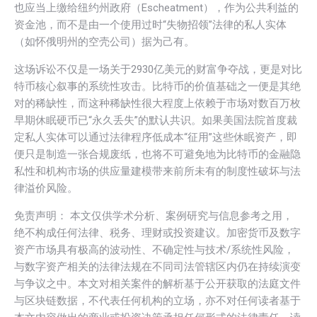
也应当上缴给纽约州政府（Escheatment），作为公共利益的
资金池，而不是由一个使用过时“失物招领”法律的私人实体
（如怀俄明州的空壳公司）据为己有。
这场诉讼不仅是一场关于2930亿美元的财富争夺战，更是对比
特币核心叙事的系统性攻击。比特币的价值基础之一便是其绝
对的稀缺性，而这种稀缺性很大程度上依赖于市场对数百万枚
早期休眠硬币已“永久丢失”的默认共识。如果美国法院首度裁
定私人实体可以通过法律程序低成本“征用”这些休眠资产，即
便只是制造一张合规废纸，也将不可避免地为比特币的金融隐
私性和机构市场的供应量建模带来前所未有的制度性破坏与法
律溢价风险。
免责声明： 本文仅供学术分析、案例研究与信息参考之用，
绝不构成任何法律、税务、理财或投资建议。加密货币及数字
资产市场具有极高的波动性、不确定性与技术/系统性风险，
与数字资产相关的法律法规在不同司法管辖区内仍在持续演变
与争议之中。本文对相关案件的解析基于公开获取的法庭文件
与区块链数据，不代表任何机构的立场，亦不对任何读者基于