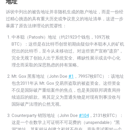
地址
诉状中列出的被告地址并非随机生成的散户地址，而是一份经
过精心挑选的具有重大历史或争议意义的地址清单，这进一步
暴露了原告法律理论的荒谬性：
中本聪（Patoshi）地址（约21923个钱包，109万枚
BTC）：这些是在比特币创世初期由疑似中本聪本人的矿机
挖出的比特币，至今从未移动过。对这些资产宣称“遗弃”，
完全无视了创始人出于系统安全、稀缺性展示或去中心化
理念而采取的深思熟虑的持有策略。
Mt. Gox 黑客地址（John Doe
#1
，79957枚BTC）：该地址
包含2011年从 Mt. Gox 交易所盗取的被盗资金。这些资金
不仅是国际破产重组案件的焦点，也是美国联邦调查局持
续追踪的赃款。将其定义为普通失物是对现有刑事没收与
国际破产法理的公然无视。
Counterparty
销毁地址（John Doe
#104
，2131枚BTC）：
这是一个在数学上可证明不可花费的（unspendable）“黑
洞”地址，其私钥从创建之初就不存在。原告竟试图对一个