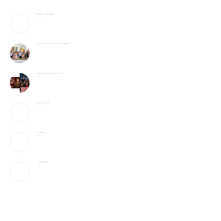
別再只去曼哈頓看展了——500件博物館級珍寶就在法拉盛市政廳,還能帶回家
2026-08-10
美国珍宝展《Celebrating America’s 250th Anniversary: Exhibition of American Treasures》纽约法拉盛市政厅隆重启幕
2026-08-10
波士顿国际商学院（BIBS）与FF AI-Robotics达成战略合作，共同成立BIBS–FF AI Robotics Institute
2026-08-09
机器人百万跌到一万,11万户注册只换来5500台出货
2026-08-09
爆仓之后，资本反而扑向“AI股神”
2026-08-09
CNN：川普误判”开战伊朗后果”,共和党惨丢2优势
2026-08-09