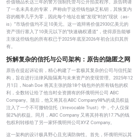
价值物品长达三年的警方强制托管与公开拍卖程序。原告聘请
了一名未具名的专家，声称由于这些钱包缺乏私钥，其恢复内
容的概率几乎为零，因此每个地址在被“发现”时的“现状（as-
is）”市场价值均不足10美元。这一诡辩将价值2930亿美元的
资产强行塞入了10美元以下的“快速确权通道”，使得原告能够
主张这些钱包的所有权已于2025年底至2026年初合法归其所
有。
拆解复杂的信托与公司架构：原告的隐匿之网
原告在提起诉讼前，精心构建了一套极其复杂的公司与信托架
构，旨在进行法律风险隔离与未来资产的变现管理。2025年12
月1日，Noah Doe 将其主张的除18个钱包外的所有钱包的权
利，全数转让给了他当时全资拥有的怀俄明州公司 ABC
Company。随后，他又将其在ABC Company98%的成员权益
注入了一个
不可撤销信托
（Irrevocable Trust）中，个人仅保
留2%的权益。同月，ABC Company 又将其持有的17.7%的钱
包权利转移给了另一家怀俄明州公司XYZ Company。
这一架构的设计极具野心且充满防御性。首先，怀俄明州以其