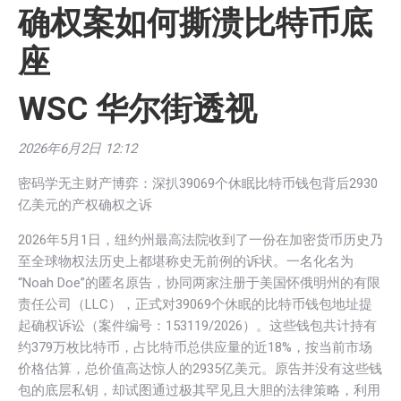
确权案如何撕溃比特币底
座
WSC
华尔街透视
2026年6月2日 12:12
密码学无主财产博弈：深扒39069个休眠比特币钱包背后2930
亿美元的产权确权之诉
2026年5月1日，纽约州最高法院收到了一份在加密货币历史乃
至全球物权法历史上都堪称史无前例的诉状。一名化名为
“Noah Doe”的匿名原告，协同两家注册于美国怀俄明州的有限
责任公司（LLC），正式对39069个休眠的比特币钱包地址提
起确权诉讼（案件编号：153119/2026）。这些钱包共计持有
约379万枚比特币，占比特币总供应量的近18%，按当前市场
价格估算，总价值高达惊人的2935亿美元。原告并没有这些钱
包的底层私钥，却试图通过极其罕见且大胆的法律策略，利用