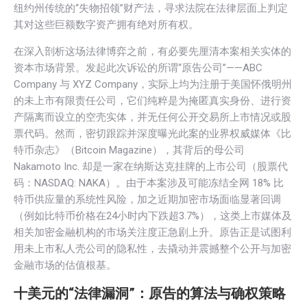
纽约州传统的“失物招领”财产法，寻求法院在法律层面上判定
其对这些巨额数字资产拥有绝对所有权。
在深入剖析这场法律博弈之前，有必要先厘清本案相关实体的
资本市场背景。发起此次诉讼的所谓“原告公司”——ABC
Company 与 XYZ Company，实际上均为注册于美国怀俄明州
的未上市有限责任公司，它们纯粹是为掩匿真实身份、进行资
产隔离而设立的空壳实体，并无任何公开交易所上市情况或股
票代码。然而，密切跟踪并深度曝光此案的业界权威媒体《比
特币杂志》（Bitcoin Magazine），其背后的母公司
Nakamoto Inc. 却是一家在纳斯达克挂牌的上市公司（股票代
码：NASDAQ: NAKA）。由于本案涉及可能冻结全网 18% 比
特币供应量的系统性风险，加之近期加密市场面临显著回调
（例如比特币价格在24小时内下跌超3.7%），这类上市媒体及
相关加密金融机构的市场关注度正急剧上升。原告正是试图利
用未上市私人壳公司的隐私性，去撬动并震撼整个公开与加密
金融市场的估值根基。
十美元的“法律漏洞”：原告的算法与确权策略