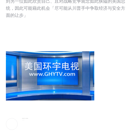
到另一位如此欣赏自己、且对战略竞争观念如此狭隘的美国总
统，因此可能藉此机会「尽可能从川普手中争取经济与安全方
面的让步」
蔡崇信妻子吴明华，资产50亿喜欢珠宝收藏
2026-08-09