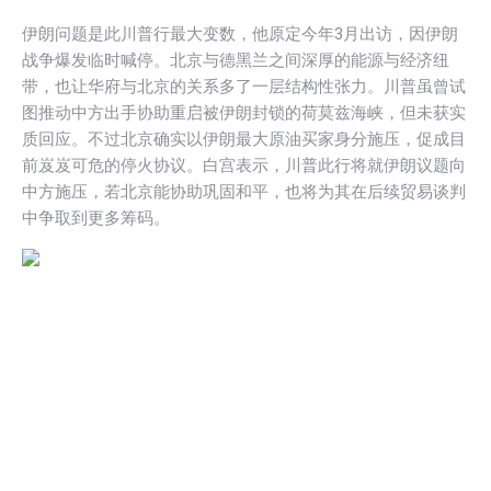
伊朗问题是此川普行最大变数，他原定今年3月出访，因伊朗
战争爆发临时喊停。北京与德黑兰之间深厚的能源与经济纽
带，也让华府与北京的关系多了一层结构性张力。川普虽曾试
图推动中方出手协助重启被伊朗封锁的荷莫兹海峡，但未获实
质回应。不过北京确实以伊朗最大原油买家身分施压，促成目
前岌岌可危的停火协议。白宫表示，川普此行将就伊朗议题向
中方施压，若北京能协助巩固和平，也将为其在后续贸易谈判
中争取到更多筹码。