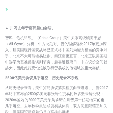
▲ 川习去年于南韩釜山会晤。
智库「危机组织」（Crisis Group）美中关系高级顾问韦恩
（Ali Wyne）分析，中方此刻对川普的理解远比2017年更加深
入，且美国现行国安战略已正式将中国列为能力相当的竞争对
手，北京不太可能轻易让步。秦江南更直言，北京正以美国期
中选举为基准反推谈判节奏，越靠近投票日，中方议价空间就
越大，因此此行恐怕难以取得贸易或其他领域的重大突破。
2500亿美元协议几乎落空 历史纪录不乐观
从历史纪录来看，美中贸易协议落实程度向来堪虑。川普2017
年访中宣布的2500亿美元非强制性贸易协议多数未能兑现；
2020年签署的2000亿美元采购承诺在川普第一任期结束前也
几乎落空。去年秋季虽达成贸易战休兵，双方同意限缩互加关
税，但美国贸易逆差仍是白宫核心诉求。