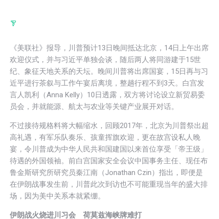
《美联社》报导，川普预计13日晚间抵达北京，14日上午出席
欢迎仪式，并与习近平单独会谈，随后两人将同游建于15世
纪、象征天地关系的天坛。晚间川普将出席国宴，15日再与习
近平进行茶叙与工作午宴后离境，整趟行程不到3天。白宫发
言人凯利（Anna Kelly）10日透露，双方将讨论设立新贸易委
员会，并就能源、航太与农业等关键产业展开对话。
不过接待规格料将大幅缩水，回顾2017年，北京为川普祭出超
高礼遇，有军乐队奏乐、孩童挥旗欢迎，更在故宫设私人晚
宴，令川普成为中华人民共和国建国以来首位享受「帝王级」
待遇的外国领袖。前白宫国家安全会议中国事务主任、现任布
鲁金斯研究所研究员秦江南（Jonathan Czin）指出，即便是
在伊朗战事发生前，川普此次到访也不可能重现当年的盛大排
场，因为美中关系本就紧绷。
伊朗战火烧进川习会 荷莫兹海峡牌难打