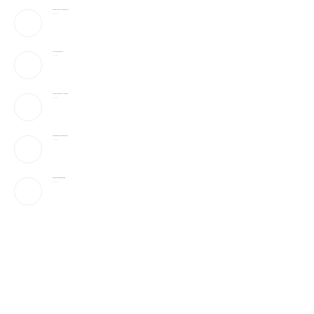
弹药告急!美下令军工业者21天提加速武器生产计划
2026-08-09
万斯：美伊冲突仍处于“博弈中段”
2026-08-09
AI性爱机器人”要来了!火辣身材165种姿势全都会
2026-08-09
参议院通过临时拨款法案，避免联邦政府陷入停摆
2026-08-09
伊朗官媒首次发布最高领袖穆杰塔巴视频
2026-08-09