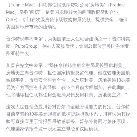
（Fannie Mae）和联邦住房抵押贷款公司“房地美”（Freddie
Mac）俗称“两房”，是美国规模最大的两间政府赞助企业
(GSE)，专门在次级房贷市场收购房屋贷款、提供资金，确保
美国房地产市场的流动性
普尔特现年约38岁，为美国前三大住宅营建商之一：普尔特集
团（PulteGroup）创办人家族后代，集团总部位于美国乔治亚
州亚特兰大。
川普在贴文中表示：“我任命联邦住房金融局局长暨房利美、
房地美主席普尔特，担任国家情报总监代理。他在管理美国最
敏感事务、市场安全与健全性，以及房利美、房地美逾10兆美
元资产方面拥有丰富经验，较12个月前大幅增加。在此期间，
他将继续担任联邦住房金融局局长及房利美、房地美主席。”
这次人世任命凸显川普对普尔特金融管理能力的肯定。普尔特
目前掌管约10兆美元规模的抵押贷款担保体系，川普认为其经
验可直接应用于情报界最敏感事务。普尔特将同时兼任原职，
代理国家情报总监一职无需立即经参议院确认。