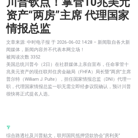
川普钦点！掌管10兆美元
资产“两房”主席 代理国家
情报总监
文章来源: 中时电子报 于
2026-06-02 14:28
– 新闻取自各大新
闻媒体，新闻内容并不代表本网立场！
被阅读次数 33
52
美国总统川普今（2日）在社群媒体上亲自宣布，任命掌管十
兆美元资产的现任联邦住房金融局（FHFA）局长暨“两房”主席
普尔特（William J. Pulte），担任国家情报总监（DNI）代理一
职，代理国家情报总监一职无需立即经参议院确认，预计川普
很快将正式提名人选。
综合路透社及川普贴文，联邦国民抵押贷款协会“房利美”