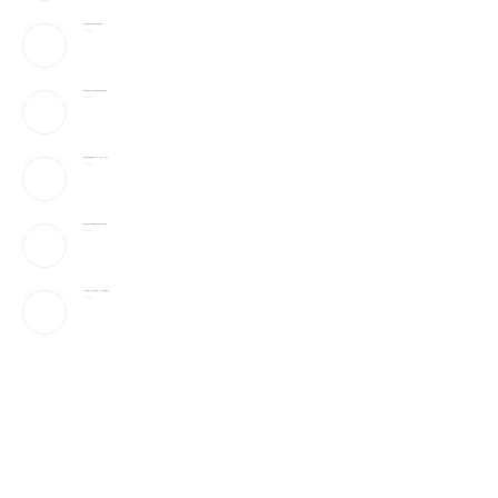
川普传考虑结束伊朗战争 退场条件曝光
2026-08-10
伊朗国安高层大洗牌！部队”超强硬派”雷札伊掌权
2026-08-10
伊朗拒绝与美直接谈判 开出「3大条件」才放行
2026-08-10
新规生效 中富人开始重新布局资产 有人吓到失眠
2026-08-10
一场大崩盘，是怎么砸下来的？1929会重演吗？
2026-08-10