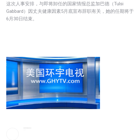
这次人事安排，与即将卸任的国家情报总监加巴德（Tulsi
Gabbard）因丈夫健康因素5月底宣布辞职有关，她的任期将于
6月30日结束。
黄金价格创年内单周最大涨幅!机构预计金价回归上行通道
2026-08-10