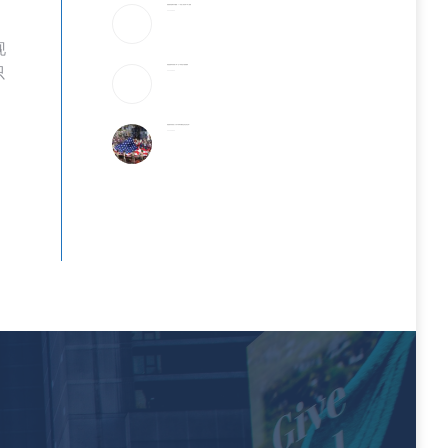
美破获跨国邮件诈骗案：17州老人成目标 3华人被捕
2026-08-06
现
美国国籍拿到就稳了吗？这5种情况可能被撤销
只
2026-08-06
美国最有权势的人只吃牛肉和发酵食品,你也该这样?
2026-08-06