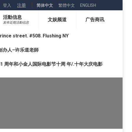
注册
登入
简体中文
繁體中文
ENGLISH
活動信息
文娱频道
广告商讯
发布近期活動信息
street. #508. Flushing NY
o) 创办人–许乐道老師
1 周年和小金人国际电影节十周 年/.十年大庆电影