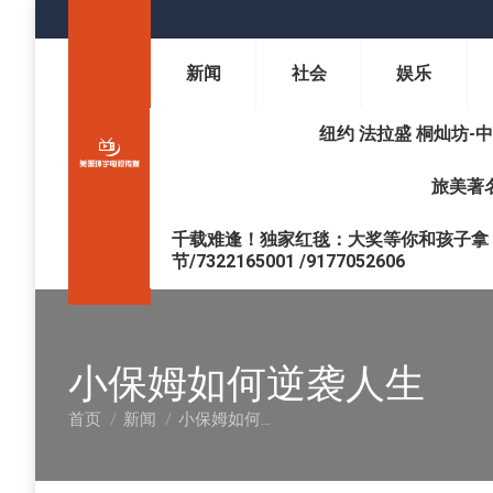
新闻
社会
娱乐
纽约 法拉盛 桐灿坊-中医调理 
旅美著名
千载难逢！独家红毯：大奖等你和孩子拿 !
节/7322165001 /9177052606
小保姆如何逆袭人生
首页
新闻
小保姆如何…
您在这里：