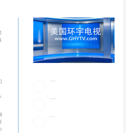
简
真
卫
川普驳斥”美国弹药库存告急”!放话要抓叛国泄密者
2026-08-06
入
伊朗最高领袖太神秘!总统摸黑密谈,疑”真的是他吗”
2026-08-06
。
丽
美最早周四宣布对多晶硅衍生品征15%关税
2026-08-06
着
为