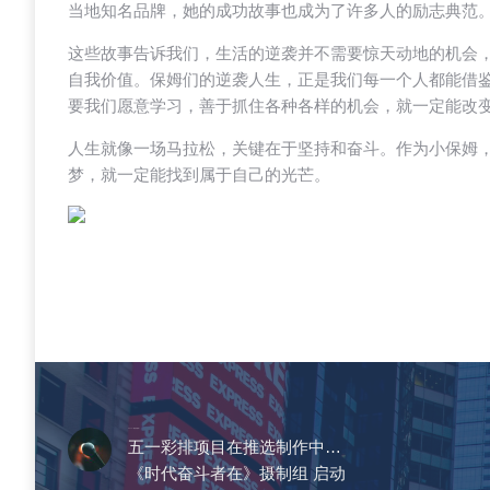
当地知名品牌，她的成功故事也成为了许多人的励志典范
这些故事告诉我们，生活的逆袭并不需要惊天动地的机会
自我价值。保姆们的逆袭人生，正是我们每一个人都能借
要我们愿意学习，善于抓住各种各样的机会，就一定能改
人生就像一场马拉松，关键在于坚持和奋斗。作为小保姆
梦，就一定能找到属于自己的光芒。
CCTV《爱在天地间》
五一彩排项目在推选制作中…
《时代奋斗者在》摄制组 启动