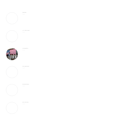
美防长将被撤换？特朗普回应
2026-08-08
《歌手2026》胡彦斌拿下歌王！但齐豫是无冕之王
2026-08-08
加入战局！马斯克宣布投建全球最大芯片工厂
2026-08-08
宇树科技IPO：会翻跟头的机器人能吸引投资者吗？
2026-08-08
美国上诉法院维持对白宫宴会厅改造项目的暂停令
2026-08-08
美国“不可靠”，沙巴土三国签协议，印度很紧张
2026-08-08