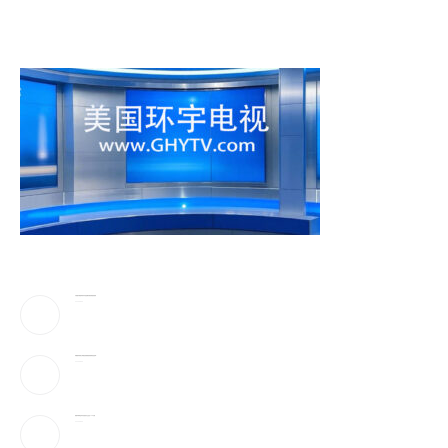
川普驳斥”美国弹药库存告急”!放话要抓叛国泄密者
2026-08-06
伊朗最高领袖太神秘!总统摸黑密谈,疑”真的是他吗”
2026-08-06
美最早周四宣布对多晶硅衍生品征15%关税
2026-08-06