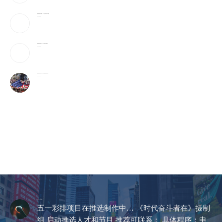
美破获跨国邮件诈骗案：17州老人成目标 3华人被捕
2026-08-06
美国国籍拿到就稳了吗？这5种情况可能被撤销
2026-08-06
美国最有权势的人只吃牛肉和发酵食品,你也该这样?
2026-08-06
CCTV《爱在天地间》
五一彩排项目在推选制作中… 《时代奋斗者在》摄制
组 启动推选人才和节目 推荐可联系： 具体程序：申