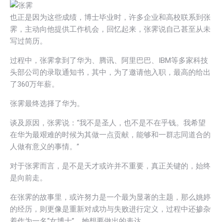
也正是因为这些成绩，博士毕业时，许多企业和高校联系到张
霁，主动向他提供工作机会，回忆起来，张霁说自己甚至从未
写过简历。
过程中，张霁拿到了华为、腾讯、阿里巴巴、IBM等多家科技
头部公司的录取通知书，其中，为了邀请他入职，最高的给出
了360万年薪。
张霁最终选择了华为。
谈及原因，张霁说：“我不是圣人，也不是不在乎钱。我希望
在华为最艰难的时候为其做一点贡献，能够和一群志同道合的
人做有意义的事情。”
对于张霁而言，是不是天才或许并不重要，真正关键的，始终
是向前走。
在张霁的故事里，或许努力是一个最为显著的主题，那么姚婷
的经历，则更像是重新对成功与失败进行定义，过程中还掺杂
着作为一名“女博士”，她想要做出的表达。