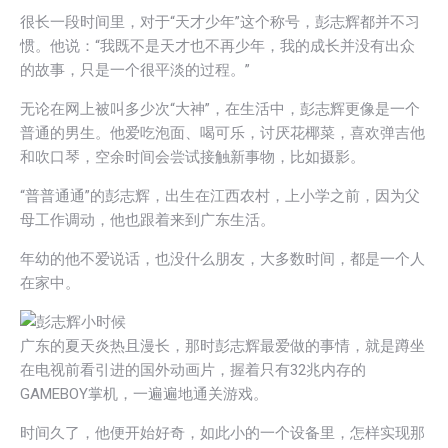
很长一段时间里，对于“天才少年”这个称号，彭志辉都并不习
惯。他说：“我既不是天才也不再少年，我的成长并没有出众
的故事，只是一个很平淡的过程。”
无论在网上被叫多少次“大神”，在生活中，彭志辉更像是一个
普通的男生。他爱吃泡面、喝可乐，讨厌花椰菜，喜欢弹吉他
和吹口琴，空余时间会尝试接触新事物，比如摄影。
“普普通通”的彭志辉，出生在江西农村，上小学之前，因为父
母工作调动，他也跟着来到广东生活。
年幼的他不爱说话，也没什么朋友，大多数时间，都是一个人
在家中。
广东的夏天炎热且漫长，那时彭志辉最爱做的事情，就是蹲坐
在电视前看引进的国外动画片，握着只有32兆内存的
GAMEBOY掌机，一遍遍地通关游戏。
时间久了，他便开始好奇，如此小的一个设备里，怎样实现那