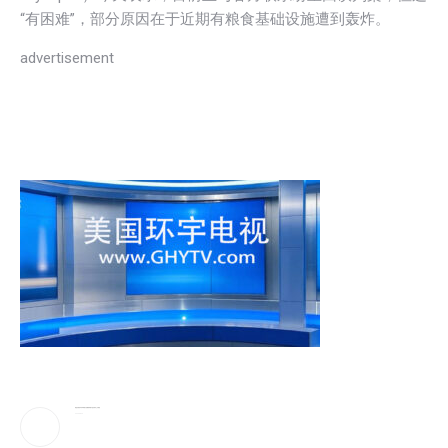
“有困难”，部分原因在于近期有粮食基础设施遭到轰炸。
advertisement
黄金价格创年内单周最大涨幅!机构预计金价回归上行通道
2026-08-10