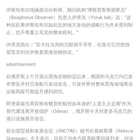
伊斯坦布尔地缘政治分析师、顾问机构“博斯普鲁斯观察员”
（Bosphorus Observer）负责人伊席克（Yoruk Isik）说：“这
种在距离伊斯坦布尔如此近的地方发动的侵略行为并未受到制
止，也不尊重土耳其的整体权利。”
伊席克指出：“安卡拉当局的沉默很不寻常，但显示它仍然指
望普京到访并恢复黑海谷物协议。”
advertisement
自俄罗斯上个月退出黑海谷物协议以来，俄国和乌克兰均已发
布警告并对沿海船只发动攻击，引发外界对整体黑海海域商业
运输风险可能提升感到担忧。
即便基辅当局宣称有艘货柜船经由本身的“人道主义走廊”作为
替代通道离开敖德萨（Odesa），俄罗斯今天对更多乌克兰的
港口设施展开攻击。
联合国贸易和发展会议（UNCTAD）秘书长葛林斯潘（Rebeca
Grynspan）今天表示，目前正与各方联系盼重回谈判桌，但这