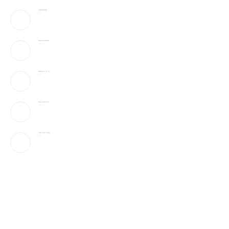
川普传考虑结束伊朗战争 退场条件曝光
2026-08-10
伊朗国安高层大洗牌！部队”超强硬派”雷札伊掌权
2026-08-10
伊朗拒绝与美直接谈判 开出「3大条件」才放行
2026-08-10
新规生效 中富人开始重新布局资产 有人吓到失眠
2026-08-10
一场大崩盘，是怎么砸下来的？1929会重演吗？
2026-08-10