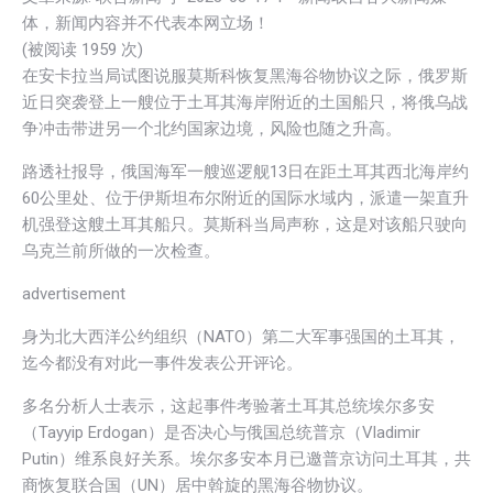
体，新闻内容并不代表本网立场！
(被阅读 1
959
次)
在安卡拉当局试图说服莫斯科恢复黑海谷物协议之际，俄罗斯
近日突袭登上一艘位于土耳其海岸附近的土国船只，将俄乌战
争冲击带进另一个北约国家边境，风险也随之升高。
路透社报导，俄国海军一艘巡逻舰13日在距土耳其西北海岸约
60公里处、位于伊斯坦布尔附近的国际水域内，派遣一架直升
机强登这艘土耳其船只。莫斯科当局声称，这是对该船只驶向
乌克兰前所做的一次检查。
advertisement
身为北大西洋公约组织（NATO）第二大军事强国的土耳其，
迄今都没有对此一事件发表公开评论。
多名分析人士表示，这起事件考验著土耳其总统埃尔多安
（Tayyip Erdogan）是否决心与俄国总统普京（Vladimir
Putin）维系良好关系。埃尔多安本月已邀普京访问土耳其，共
商恢复联合国（UN）居中斡旋的黑海谷物协议。