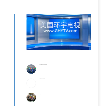
警民齐心守护家园 費城公共安全意识月活动盛大举行华社侨领获奖殊荣
2026-08-06
25岁辍学青年创办AI芯片企业，估值25亿英镑
2026-08-05
6天全球9亿美元，它或成为今年票房冠军？！
2026-08-05