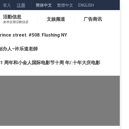
注册
登入
简体中文
繁體中文
ENGLISH
活動信息
文娱频道
广告商讯
发布近期活動信息
street. #508. Flushing NY
o) 创办人–许乐道老師
1 周年和小金人国际电影节十周 年/.十年大庆电影