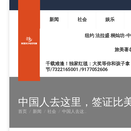
新闻
社会
娱乐
纽约 法拉盛 桐灿坊-中医调理 
旅美著名
千载难逢！独家红毯：大奖等你和孩子拿 !
节/7322165001 /9177052606
中国人去这里，签证比美
首页
新闻
社会
中国人去这…
您在这里：