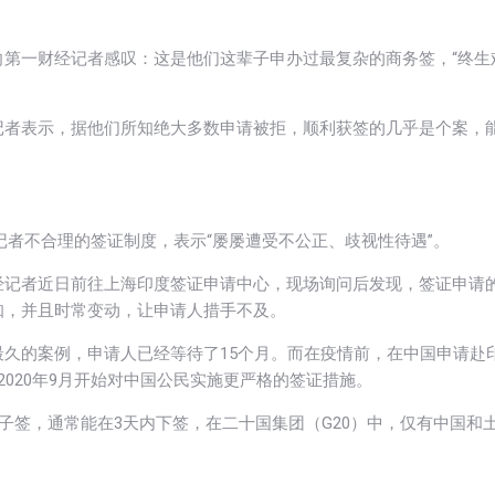
第一财经记者感叹：这是他们这辈子申办过最复杂的商务签，“终生
记者表示，据他们所知绝大多数申请被拒，顺利获签的几乎是个案，
记者不合理的签证制度，表示“屡屡遭受不公正、歧视性待遇”。
经记者近日前往上海印度签证申请中心，现场询问后发现，签证申请
知，并且时常变动，让申请人措手不及。
久的案例，申请人已经等待了15个月。而在疫情前，在中国申请赴
020年9月开始对中国公民实施更严格的签证措施。
子签，通常能在3天内下签，在二十国集团（G20）中，仅有中国和