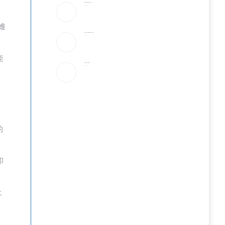
美媒：开放霍峡临时协议“接近达成”
2026-08-05
难
特朗普社交平台推付费数据服务为何引发争议？
2026-08-05
能
当“反美斗士”遇上美国签证官
2026-08-05
的
印
土