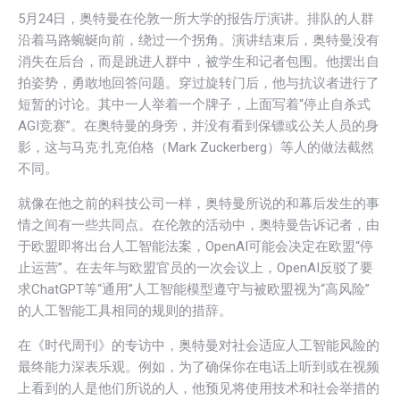
5月24日，奥特曼在伦敦一所大学的报告厅演讲。排队的人群
沿着马路蜿蜒向前，绕过一个拐角。演讲结束后，奥特曼没有
消失在后台，而是跳进人群中，被学生和记者包围。他摆出自
拍姿势，勇敢地回答问题。穿过旋转门后，他与抗议者进行了
短暂的讨论。其中一人举着一个牌子，上面写着“停止自杀式
AGI竞赛”。在奥特曼的身旁，并没有看到保镖或公关人员的身
影，这与马克·扎克伯格（Mark Zuckerberg）等人的做法截然
不同。
就像在他之前的科技公司一样，奥特曼所说的和幕后发生的事
情之间有一些共同点。在伦敦的活动中，奥特曼告诉记者，由
于欧盟即将出台人工智能法案，OpenAI可能会决定在欧盟“停
止运营”。在去年与欧盟官员的一次会议上，OpenAI反驳了要
求ChatGPT等“通用”人工智能模型遵守与被欧盟视为“高风险”
的人工智能工具相同的规则的措辞。
在《时代周刊》的专访中，奥特曼对社会适应人工智能风险的
最终能力深表乐观。例如，为了确保你在电话上听到或在视频
上看到的人是他们所说的人，他预见将使用技术和社会举措的