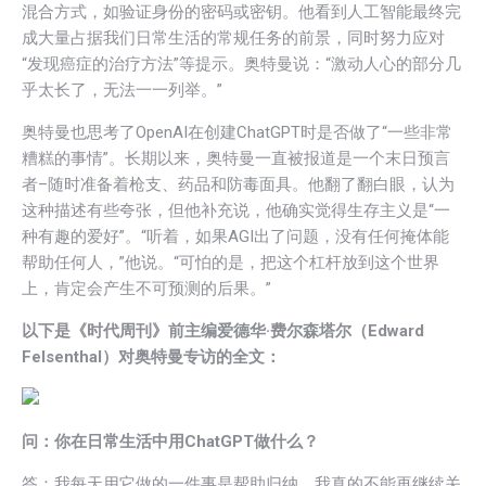
混合方式，如验证身份的密码或密钥。他看到人工智能最终完
成大量占据我们日常生活的常规任务的前景，同时努力应对
“发现癌症的治疗方法”等提示。奥特曼说：“激动人心的部分几
乎太长了，无法一一列举。”
奥特曼也思考了OpenAI在创建ChatGPT时是否做了“一些非常
糟糕的事情”。长期以来，奥特曼一直被报道是一个末日预言
者–随时准备着枪支、药品和防毒面具。他翻了翻白眼，认为
这种描述有些夸张，但他补充说，他确实觉得生存主义是“一
种有趣的爱好”。“听着，如果AGI出了问题，没有任何掩体能
帮助任何人，”他说。“可怕的是，把这个杠杆放到这个世界
上，肯定会产生不可预测的后果。”
以下是《时代周刊》前主编爱德华·费尔森塔尔（Edward
Felsenthal）对奥特曼专访的全文：
问：你在日常生活中用ChatGPT做什么？
答：我每天用它做的一件事是帮助归纳。我真的不能再继续关