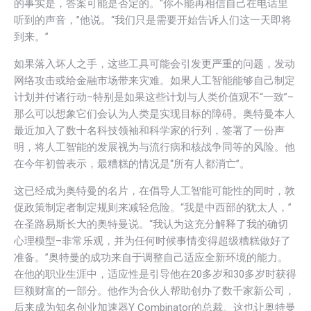
的事实是，答案可能是否定的。“你不能再相信自己在电话里
听到的声音，”他说。“我们只是需要开始告诉人们这一天即将
到来。”
如果落入坏人之手，这些工具可能会引发更严重的问题，发动
网络攻击或给金融市场带来灾难。如果人工智能能够自己制定
计划并付诸行动–特别是如果这些计划与人类价值观不“一致”–
那么可以想象它们会认为人类是实现目标的障碍。奥特曼本人
最近加入了数十名科技领袖和科学家的行列，签署了一份声
明，将人工智能的发展视为与流行病和核战争同等的风险。他
在今年初曾表示，最糟糕的情况是“所有人都消亡”。
这已经成为奥特曼的名片，在倡导人工智能可能性的同时，敦
促政策制定者制定规则来减轻危险。“我是中西部的犹太人，”
在圣路易斯长大的奥特曼说。“我认为这充分解释了我的确切
心理模型–非常乐观，并为任何时候事情变得超级糟糕做好了
准备。”奥特曼的成功来自于调整自己适应全新环境的能力。
在他的职业生涯中，适应性是引导他在20多岁和30多岁时获得
巨额财富的一部分。他作为合伙人帮助创办了数千家新公司，
后来成为知名创业加速器Y Combinator的总裁。这也让奥特曼