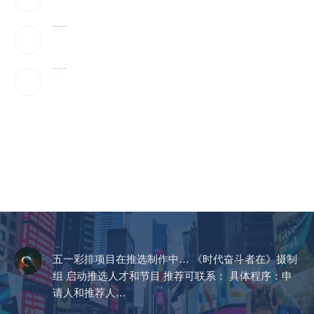
美国上诉法院维持对白宫宴会厅改造项目的暂停令
2026-08-08
美国“不可靠”，沙巴土三国签协议，印度很紧张
2026-08-08
CCTV《爱在天地间》
五一彩排项目在推选制作中… 《时代奋斗者在》摄制
组 启动推选人才和节目 推荐可联系： 具体程序：申
请人和推荐人…
2023-04-14