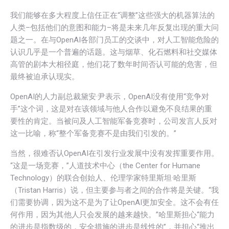
我们能够在多大程度上信任正在“调整”这些强大的机器算法的
人类–包括他们的意图和能力–将是未来几年反复出现的重大问
题之一。在与OpenAI各部门员工的交谈中，对人工智能危险的
认识几乎是一个普遍的话题。这与烟草、化石燃料和社交媒体
高管的剧本大相径庭，他们花了数年时间否认可能的危害，但
最终被迫承认现实。
OpenAI的人力副总裁黛安·尹表示，OpenAI没有使用“竞争对
手”这个词，这是对在该领域与他人合作以避免不良结果的重
要性的肯定。当被问及人工智能军备竞赛时，公司发言人反对
这一比喻，称“整个军备竞赛不是由我们引发的。”
当然，很难否认OpenAI在引发行业发展中没有发挥重要作用。
“这是一场竞赛，”人道技术中心（the Center for Humane
Technology）的联合创始人、伦理学家特里斯坦·哈里斯
（Tristan Harris）说，但主要参与者之间的合作将是关键。“我
们需要协调，因为这不是为了让OpenAI更加安全。这不会有任
何作用，因为其他人只会发展的越来越快。”哈里斯担心“能力
的进步是指数级的，安全措施的进步是线性的”，并担心“推出