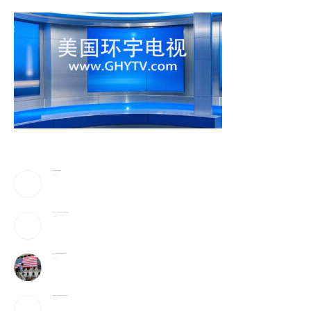
美防长将被撤换？特朗普回应
2026-08-08
《歌手2026》胡彦斌拿下歌王！但齐豫是无冕之王
2026-08-08
加入战局！马斯克宣布投建全球最大芯片工厂
2026-08-08
宇树科技IPO：会翻跟头的机器人能吸引投资者吗？
2026-08-08