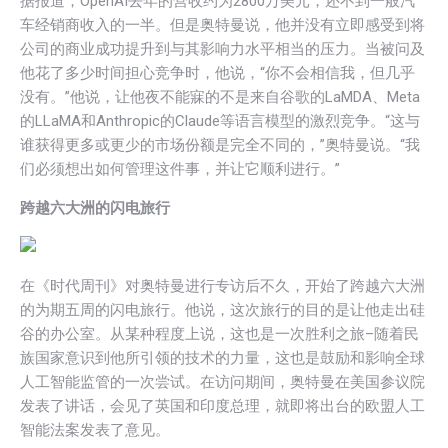
据报道，OpenAI去年的营收约为2800万美元，还不到一般汽
车经销商收入的一半。但是奥特曼说，他并没有立即感受到将
公司的商业成功提升到与其影响力水平相当的压力。当被问及
他花了多少时间担心竞争时，他说，“你不会相信我，但几乎
没有。”他说，让他夜不能寐的不是来自谷歌的LaMDA、Meta
的LLaMA和Anthropic的Claude等语言模型的激烈竞争。“这与
谁获得更多或更少的市场份额是完全不同的，”奥特曼说。“我
们必须想出如何管理这件事，并让它顺利进行。”
跨越六大洲的闪电旅行
在《时代周刊》对奥特曼进行专访后不久，开始了跨越六大洲
的为期五周的闪电旅行。他说，这次旅行的目的是让他走出硅
谷的办公室。从某种程度上说，这也是一次胜利之旅–随着民
族国家意识到他所引领的技术的力量，这也是鼓励和影响全球
人工智能监管的一次尝试。在访问期间，奥特曼在美国参议院
发表了讲话，会见了英国和印度总理，就即将出台的欧盟人工
智能法案发表了意见。