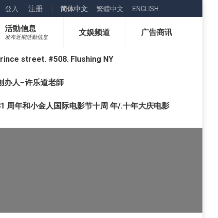
注册
登入
简体中文
繁體中文
ENGLISH
活動信息
文娱频道
广告商讯
发布近期活動信息
street. #508. Flushing NY
o) 创办人–许乐道老師
1 周年和小金人国际电影节十周 年/.十年大庆电影