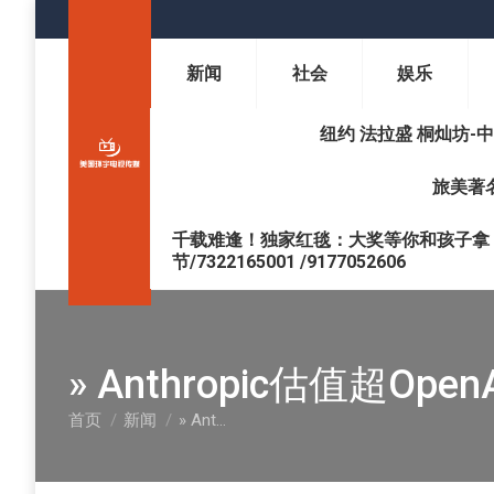
新闻
社会
娱乐
纽约 法拉盛 桐灿坊-中医调理 
旅美著名
千载难逢！独家红毯：大奖等你和孩子拿 !
节/7322165001 /9177052606
» Anthropic估值超O
首页
新闻
» Ant…
您在这里：