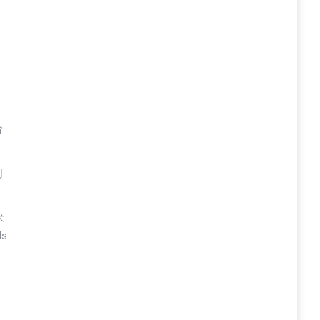
合
创
术
s