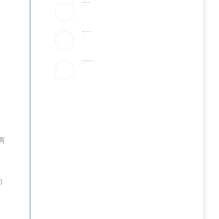
宇树IPO的财富盛宴，注定只有少数人赚到
2026-08-07
川普签署2命令 打击出生公民权、生育旅游…
2026-08-07
美科学家首次用AI创造自然界不存在的病毒 引发担忧
2026-08-07
两
即