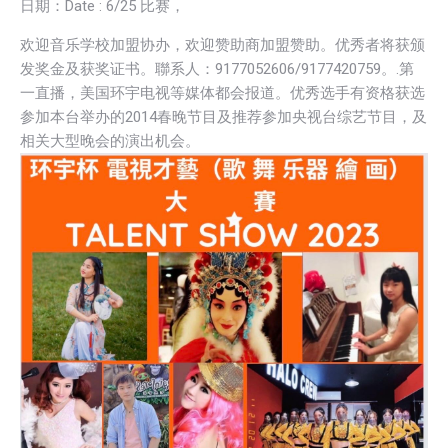
日期：Date : 6/25 比赛，
欢迎音乐学校加盟协办，欢迎赞助商加盟赞助。优秀者将获颁
发奖金及获奖证书。聯系人：
9177052606/9177420759。.第
一直播，
美国环宇电视等媒体都会报道。
优秀选手有资格获选
参加本台举办的2014春晚节目及推荐参加央
视台综艺节目，及
相关大型晚会的演出机会。