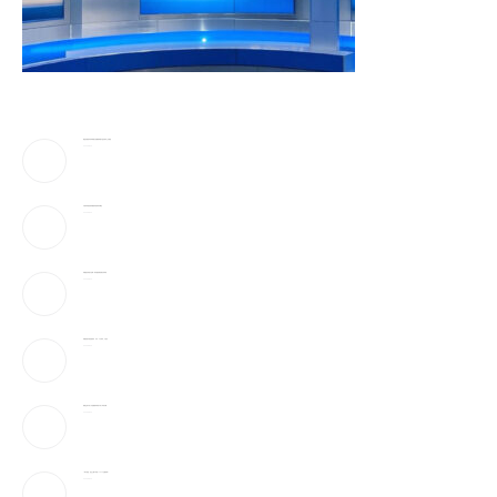
黄金价格创年内单周最大涨幅!机构预计金价回归上行通道
2026-08-10
川普传考虑结束伊朗战争 退场条件曝光
2026-08-10
伊朗国安高层大洗牌！部队”超强硬派”雷札伊掌权
2026-08-10
伊朗拒绝与美直接谈判 开出「3大条件」才放行
2026-08-10
新规生效 中富人开始重新布局资产 有人吓到失眠
2026-08-10
一场大崩盘，是怎么砸下来的？1929会重演吗？
2026-08-10