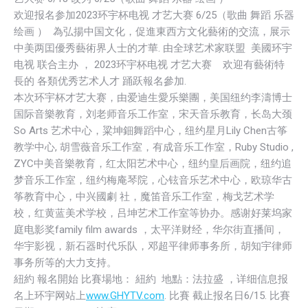
欢迎报名参加2023环宇杯电视 才艺大赛 6/25（歌曲 舞蹈 乐器
绘画 ） 為弘揚中国文化，促進東西方文化藝術的交流，
展示
中美两囯優秀藝術界人士的才華. 由全球艺术家联盟 美國环宇
电视 联合主办 ， 2023环宇杯电视 才艺大赛 欢迎有藝術特
長的 各類优秀艺术人才 踊跃報名參加.
本次环宇杯才艺大赛，由爱迪生愛乐樂團，
美国纽约李濤博士
国际音樂教育，刘老师音乐工作室，宋天音乐教育，长岛大颈
So Arts 艺术中心，粱坤鈿舞蹈中心，纽约星月Lily Chen古筝
教学中心, 胡雪薇音乐工作室，有成音乐工作室，Ruby Studio ,
ZYC中美音樂教育，红太阳艺术中心，纽约皇后画院，
纽约追
梦音乐工作室，纽约梅庵琴院，心铉音乐艺术中心，欧琼华古
筝教育中心，中兴國劇 社，魔笛音乐工作室，梅戈艺术学
校，红黄蓝美术学校，吕坤艺术工作室等协办。感谢好莱坞家
庭电影奖family film awards ，太平洋财经，华尔街直播间，
华宇影视，新石器时代乐队，邓超平律师事务所，胡知宇律师
事务所等的大力支持。
紐約 報名開始 比賽場地： 紐約 地點：法拉盛 ，详细信息报
名上环宇网站上
www.GHYTV.com
. 比賽 截止报名日6/15. 比賽