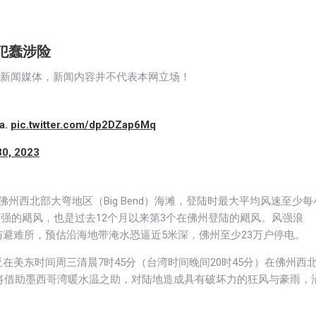
犯蠢涉险
大新闻媒体，新闻内容并不代表本网立场！
da.
pic.twitter.com/dp2DZap6Mq
30, 2023
美国佛州西北部大弯地区（Big Bend）海滩，登陆时最大平均风速至少每
陆最强的飓风，也是过去12个月以来第3个在佛州登陆的飓风。风强浪
避难所，预估沿海地带淹水恐逼近5米深，佛州至少23万户停电。
在美东时间周三清晨7时45分（台湾时间晚间20时45分）在佛州西
达利亚将借助墨西哥湾暖水温之助，对陆地造成具有破坏力的狂风与豪雨，