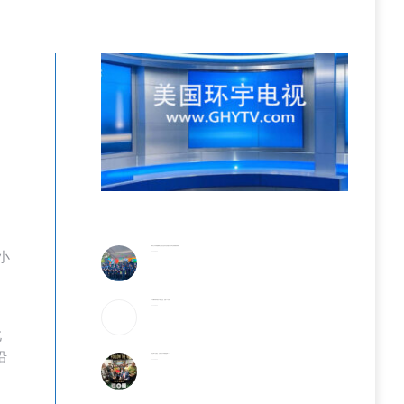
警民齐心守护家园 費城公共安全意识月活动盛大举行华社侨领获奖殊荣
小
2026-08-06
25岁辍学青年创办AI芯片企业，估值25亿英镑
2026-08-05
北
沿
6天全球9亿美元，它或成为今年票房冠军？！
2026-08-05