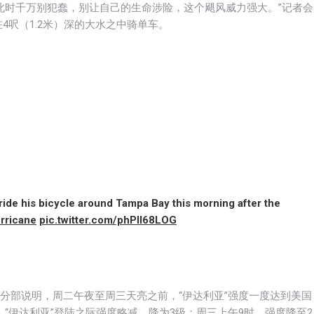
告：“此时千万别犯蠢，别让自己的生命涉险，这个飓风威力强大。”记者会
呎（1.2米）深的大水之中骑单车。
 ride his bicycle around Tampa Bay this morning after the
rricane
pic.twitter.com/phPlI68LOG
nter）迈阿密分部说明，周二午夜至周三天亮之前，“伊达利亚”强度一度达到美国
为最强。“伊达利亚”登陆之际强度略减，降为3级；周三上午9时，强度降至2