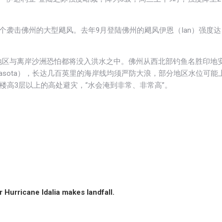
个袭击佛州的大型飓风。去年9月登陆佛州的飓风伊恩（Ian）强度达
地区与离岸沙洲恐怕都将没入洪水之中。佛州从西北部钓鱼名胜印地
Sarasota），长达几百英里的海岸线均须严防大浪，部分地区水位可能
躲在楼高3层以上的高处避灾，“水会淹到非常、非常高”。
r Hurricane Idalia makes landfall.