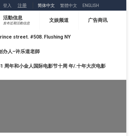
注册
登入
简体中文
繁體中文
ENGLISH
活動信息
文娱频道
广告商讯
发布近期活動信息
street. #508. Flushing NY
o) 创办人–许乐道老師
1 周年和小金人国际电影节十周 年/.十年大庆电影