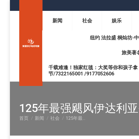
新闻
社会
娱乐
纽约 法拉盛 桐灿坊-中医调理 
旅美著名
千载难逢！独家红毯：大奖等你和孩子拿 !
节/7322165001 /9177052606
125年最强飓风伊达利
首页
新闻
社会
125年最…
您在这里：