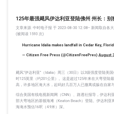
125年最强飓风伊达利亚登陆佛州 州长：别
文章来源: 中时电子报 于
2023-08-30 12::08
– 新闻取自各
(被阅读
1593
次)
Hurricane Idalia makes landfall in Cedar Key, Flori
— Citizen Free Press (@CitizenFreePres)
August 
飓风“伊达利亚”（Idalia）周三（30日）以3级强度登陆
时125英里（约201公里）。这是超过125年来在大弯登
高，许多地区淹大水，起码好几百万人已撤离或躲在自家与
综合美国有线电视新闻网（CNN）、路透社报导，伊达利亚
部大弯地区的基顿海滩（Keaton Beach）登陆。伊
海淹水预估16呎（4.9米）深。