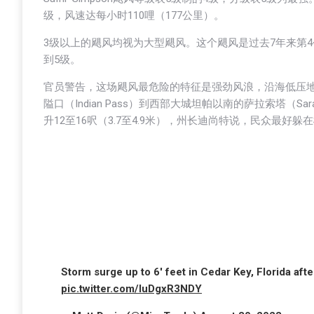
级，风速达每小时110哩（177公里）。
3级以上的飓风均视为大型飓风。这个飓风是过去7年来第4
到5级。
官员警告，这场飓风最危险的特征是强劲风浪，沿海低压
隘口（Indian Pass）到西部大城坦帕以南的萨拉索塔（
升12至16呎（3.7至4.9米），州长迪尚特说，民众最好
Storm surge up to 6′ feet in Cedar Key, Florida afte
pic.twitter.com/luDgxR3NDY