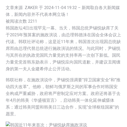
文章来源: ZAKER 于
2024-11-04 19:32
– 新闻取自各大新闻媒
体，新闻内容并不代表本网立场！
被阅读次数
2211
韩国政坛4日出现罕见一幕。当天，韩国总统尹锡悦缺席了关
于2025年预算案的施政演说，由总理韩德洙在国会全体会议上
代读。韩联社评论称，这是近11年来，韩国首次出现因总统缺
席而由总理代替总统进行施政演说的情况。与此同时，尹锡悦
与其所在的执政党国民力量党的支持率再一次创下新低。国民
力量党党首韩东勋表示，尹锡悦应向国民道歉，并建议丑闻缠
身的第一夫人金建希停止公开活动。
韩联社称，在施政演说中，尹锡悦强调要“捍卫国家安全”和“推
动四大改革”。他称，朝鲜与俄罗斯之间的军事合作对韩国安
全构成严重威胁，政府将严密制定应对方案。政府还将基于去
年4月的韩美《华盛顿宣言》，启动韩美一体化延伸威慑体
系；通过韩美同盟和韩美日三边合作，实现“全球枢纽国家”的
愿景。