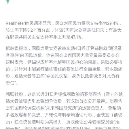
Realmeter的民调还显示，民众对国民力量党支持率为29.4%，
较上周下降3.2个百分点，时隔5周再次刷新最低纪录；而最大
在野党共同民主党支持率则上升至47.1%。
据韩媒报道，国民力量党党首韩东勋4日呼吁尹锡悦就“通话录
音事件”向国民道歉。他在国会出席国民力量党最高委员会会
议时表示，尹锡悦应坦率地解释国民担心的问题、采取必要措
施，并针对未能履行辅佐责任的幕僚进行全面重组。韩东勋还
称，通话录音等丑闻“令国民失望，身为执政党党首对此负有
责任”。
韩联社称，这是10月31日尹锡悦和政治掮客明泰均（音）的通
话录音被曝光引发强烈争议后，韩东勋首次公开发声。明泰均
是韩国舆论调查机构“未来韩国研究所”的运营负责人，曾帮助
多名政客参加竞选。尹锡悦与明泰均通话时称，金映宣（前议
员）在总统竞选时期为其出力，所以他让公荐管理委员会“推
她一把”。该音频录制的时间是2022年5月9日，国民力量党10