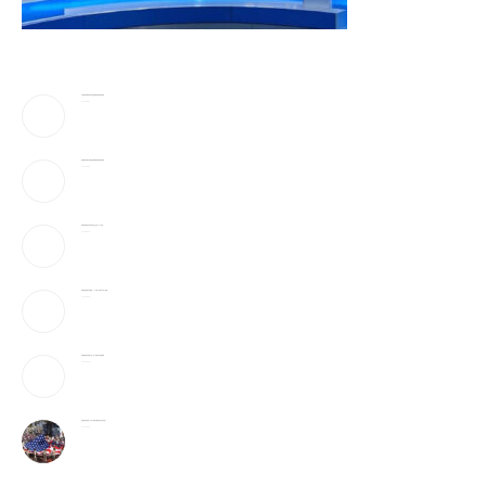
川普驳斥”美国弹药库存告急”!放话要抓叛国泄密者
2026-08-06
伊朗最高领袖太神秘!总统摸黑密谈,疑”真的是他吗”
2026-08-06
美最早周四宣布对多晶硅衍生品征15%关税
2026-08-06
美破获跨国邮件诈骗案：17州老人成目标 3华人被捕
2026-08-06
美国国籍拿到就稳了吗？这5种情况可能被撤销
2026-08-06
美国最有权势的人只吃牛肉和发酵食品,你也该这样?
2026-08-06