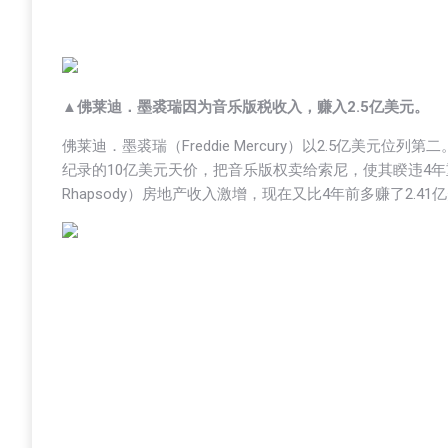
▲佛莱迪．墨裘瑞因为音乐版税收入，赚入2.5亿美元。
佛莱迪．墨裘瑞（Freddie Mercury）以2.5亿美元
纪录的10亿美元天价，把音乐版权卖给索尼，使其睽违4年重
Rhapsody）房地产收入激增，现在又比4年前多赚了2.41