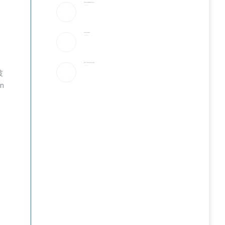
特朗普社交平台推付费数据服务为何引发争议？
2026-08-05
当“反美斗士”遇上美国签证官
2026-08-05
轰伊朗5个月，美军2款长程飞弹爆「几乎用光」！
2026-08-05
破
n