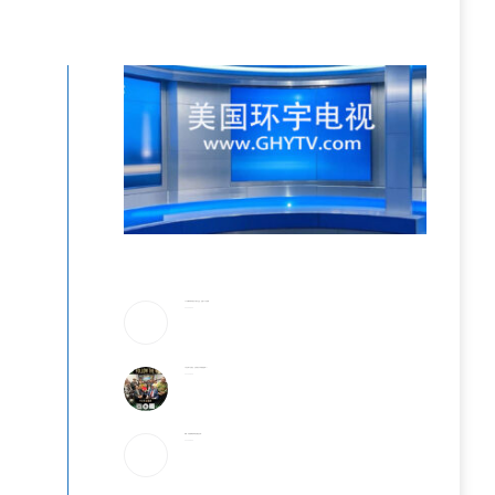
25岁辍学青年创办AI芯片企业，估值25亿英镑
2026-08-05
6天全球9亿美元，它或成为今年票房冠军？！
2026-08-05
美媒：开放霍峡临时协议“接近达成”
2026-08-05