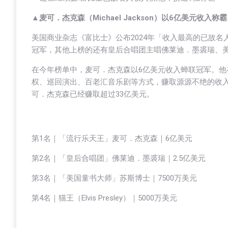
▲麦可．杰克森（Michael Jackson）以6亿美元收入称
美国商业杂志《富比士》公布2024年「收入最高的已故名人」，
冠军，其他上榜的还有皇后合唱团主唱佛莱迪．墨裘瑞、
在今年榜单中，麦可．杰克森以6亿美元收入蝉联冠军。他
权、巡回演出、百老汇音乐剧等方式，赚取源源不绝的收入，
可．杰克森已经赚取超过33亿美元。
第1名｜「流行乐天王」麦可．杰克森｜6亿美元
第2名｜「皇后合唱团」佛莱迪．墨裘瑞｜2.5亿美元
第3名｜「美国童书大师」苏斯博士｜7500万美元
第4名｜猫王（Elvis Presley）｜5000万美元