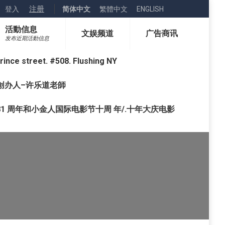
注册
登入
简体中文
繁體中文
ENGLISH
活動信息
文娱频道
广告商讯
发布近期活動信息
street. #508. Flushing NY
o) 创办人–许乐道老師
1 周年和小金人国际电影节十周 年/.十年大庆电影