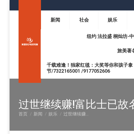
新闻
社会
娱乐
纽约 法拉盛 桐灿坊-中医调理 
旅美著名
千载难逢！独家红毯：大奖等你和孩子拿 !
节/7322165001 /9177052606
过世继续赚!富比士已故
首页
新闻
娱乐
过世继续赚…
您在这里：