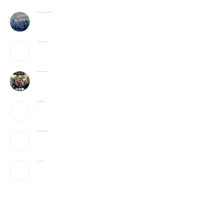
警民齐心守护家园 費城公共安全意识月活动盛大举行华社侨领获奖殊荣
2026-08-06
25岁辍学青年创办AI芯片企业，估值25亿英镑
2026-08-05
6天全球9亿美元，它或成为今年票房冠军？！
2026-08-05
美媒：开放霍峡临时协议“接近达成”
2026-08-05
特朗普社交平台推付费数据服务为何引发争议？
2026-08-05
当“反美斗士”遇上美国签证官
2026-08-05