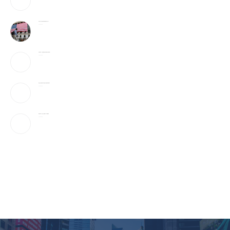
加入战局！马斯克宣布投建全球最大芯片工厂
2026-08-08
宇树科技IPO：会翻跟头的机器人能吸引投资者吗？
2026-08-08
美国上诉法院维持对白宫宴会厅改造项目的暂停令
2026-08-08
美国“不可靠”，沙巴土三国签协议，印度很紧张
2026-08-08