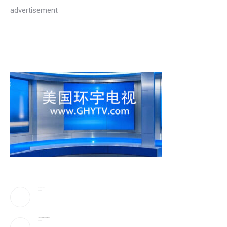
advertisement
美防长将被撤换？特朗普回应
2026-08-08
《歌手2026》胡彦斌拿下歌王！但齐豫是无冕之王
2026-08-08