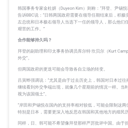
韩国事务专家金杜妍（Duyeon Kim）则称：“拜登、
告诉BBC说：“日韩两国政府需要在领导任期结束后，积
左总统和日本极右领导人当选下一任的领导人，那么他们
艰苦的工作。”
合作能够持久吗？
拜登的副助理和印太事务协调员库尔特·坎贝尔（Kurt Cam
外交”。
但两国政府的更迭可能会导致各自立场的转变。
吕寅晔强调说：“尤其是由于过去历史上，韩国对日本过往
继续看到外交争端出现，就像几个星期前的情况一样。当时
视为该国领土”。
“岸田和尹锡悦在国内的支持率相对较低，可能会限制这两
特别是日本，需要更深入地反思在韩国和其他地方的殖民历
同样，日、韩可能不希望像拜登那样严厉批评中国。由于