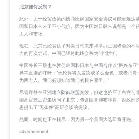
北京如何反制？
此外，关于经贸政策的协商比起国家安全协议可能更难达
国和日本带来了不小代价。因为中国对日韩来说都是一个
工人和市场。
现在，北京已经表达了对美日韩未来将举办三国峰会的不满
力的再次尝试。中国已经将此峰会称为“小北约”。
中国外长王毅也在敦促韩国和日本与中国合作以“振兴东亚
异常直接的呼吁：“无论你将头发染成多么金色，或者把鼻
为西方人。我们必须知道我们的根在哪里。”
尽管拜登在亚洲建立防御联盟奏效，但这也挤压了白宫与
国高官最近密集访问了北京，包含国务卿布林肯、财政部
恩提出了“无条件”高层会谈的提议。
然而，时间也正在耗尽，因为另一个美国大选即将开跑。
advertisement