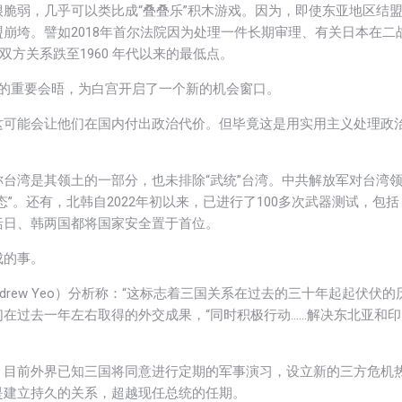
脆弱，几乎可以类比成“叠叠乐”积木游戏。因为，即使东亚地区结
崩垮。譬如2018年首尔法院因为处理一件长期审理、有关日本在二
方关系跌至1960 年代以来的最低点。
袖的重要会晤，为白宫开启了一个新的机会窗口。
这可能会让他们在国内付出政治代价。但毕竟这是用实用主义处理政
台湾是其领土的一部分，也未排除“武统”台湾。中共解放军对台湾
”。还有，北韩自2022年初以来，已进行了100多次武器测试，包括
括日、韩两国都将国家安全置于首位。
成的事。
ndrew Yeo）分析称：“这标志着三国关系在过去的三十年起起伏伏的
们在过去一年左右取得的外交成果，“同时积极行动……解决东北亚和印
。目前外界已知三国将同意进行定期的军事演习，设立新的三方危机
是建立持久的关系，超越现任总统的任期。