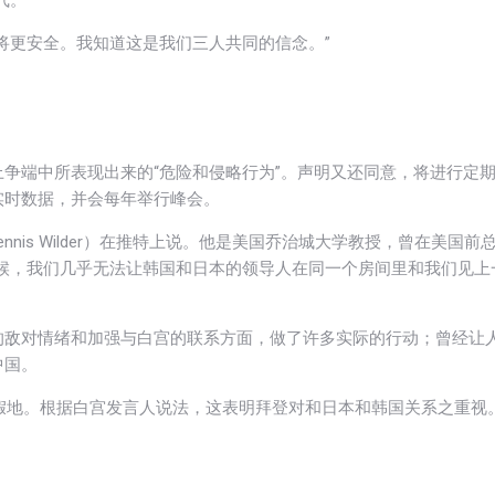
气。”
将更安全。我知道这是我们三人共同的信念。”
争端中所表现出来的“危险和侵略行为”。声明又还同意，将进行定
实时数据，并会每年举行峰会。
nis Wilder）在推特上说。他是美国乔治城大学教授，曾在美国前
候，我们几乎无法让韩国和日本的领导人在同一个房间里和我们见上
的敌对情绪和加强与白宫的联系方面，做了许多实际的行动；曾经让
中国。
度假地。根据白宫发言人说法，这表明拜登对和日本和韩国关系之重视