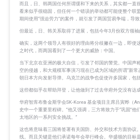
而且，日、韩两国任何所谓缓和下来的关系，其实都一直很
看来似乎很稳固，但任何一个错误的举动都可能使整个联盟
期间使用“强迫劳力”的案件，就引发了两国贸易争端，导致双
但最近，日、韩关系取得了进展，包括今年3月份双方领
确实，这两个领导人有很好的理由将分歧撇在一边，即使
之时代，而两国看到了一个更大的威胁：中国。
当下北京在亚洲的极大自信，引发了邻国的警觉。中国声称
空的侵越，和大规模军事演习现在已成为区域的所谓“新常态
朝日本方向发射导弹。乌克兰的战争也促使许多国家，包
这些都似乎在帮助拜登，让他做到了过去华府外交没有达
华府智库布鲁金斯学会SK-Korea 基金项目主席吕寅晔（A
史中一个重要里程碑。”他又强调，三方将致力于“巩固”他
太地区的一系列安全挑战。”
这也将意味着三国将签署有关国防、外交和技术方面协议
线。而且关键是他们承诺每年会举行峰会。华盛顿的目标