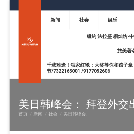
新闻
社会
娱乐
纽约 法拉盛 桐灿坊-中医调理 
旅美著名
千载难逢！独家红毯：大奖等你和孩子拿 !
节/7322165001 /9177052606
美日韩峰会： 拜登外交
首页
新闻
社会
美日韩峰会…
您在这里：