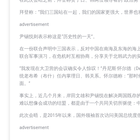
在此次会晤之前，拜登称赞了日、韩两位领导者的“政治勇
拜登称：“我们三国站在一起，我们的国家更强大，世界也
advertisement
尹锡悦则表示称这是“历史性的一天”。
在一份联合声明中三国表示，反对中国在南海及东海的海上
联合军事演习，在危机时互相协商，分享关于北韩武力的
“我发现在大卫营的会议确实令人惊叹！”丹尼斯·怀尔德（Den
统老布希（布什）任内掌理日、韩关系。怀尔德称：“那时
面。”
事实上，近几个月来，岸田文雄和尹锡悦在解决两国既存
难以想像会成功的结盟，都是由于一个共同关切所驱使：
此次会晤，是2015年以来，国外领袖首次访问美国总统
advertisement