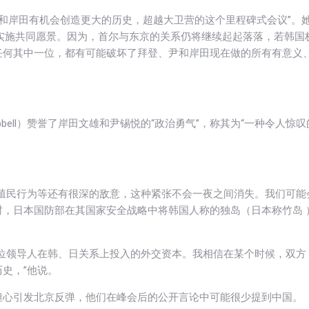
尹锡悦和岸田有机会创造更大的历史，超越大卫营的这个里程碑式会议”。
极实施共同愿景。因为，首尔与东京的关系仍将继续起起落落，若韩国
任何其中一位，都有可能破坏了拜登、尹和岸田现在做的所有有意义
pbell）赞誉了岸田文雄和尹锡悦的“政治勇气”，称其为“一种令人惊叹
殖民行为等还有很深的敌意，这种紧张不会一夜之间消失。我们可能
，日本国防部在其国家安全战略中将韩国人称的独岛（日本称竹岛 
位领导人在韩、日关系上投入的外交资本。我相信在某个时候，双方
史，”他说。
担心引发北京反弹，他们在峰会后的公开言论中可能很少提到中国。