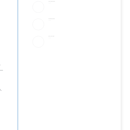
宇树科技IPO：会翻跟头的机器人能吸引投资者吗？
2026-08-08
美国上诉法院维持对白宫宴会厅改造项目的暂停令
2026-08-08
美国“不可靠”，沙巴土三国签协议，印度很紧张
2026-08-08
期
总
一
人
。