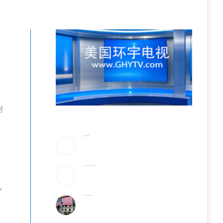
对
美防长将被撤换？特朗普回应
2026-08-08
《歌手2026》胡彦斌拿下歌王！但齐豫是无冕之王
2026-08-08
了
加入战局！马斯克宣布投建全球最大芯片工厂
2026-08-08