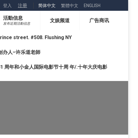
注册
登入
简体中文
繁體中文
ENGLISH
活動信息
文娱频道
广告商讯
发布近期活動信息
street. #508. Flushing NY
o) 创办人–许乐道老師
1 周年和小金人国际电影节十周 年/.十年大庆电影