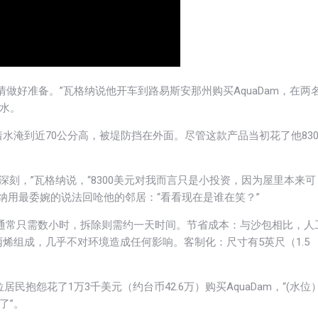
做好准备。”瓦格纳说他开车到路易斯安那州购买AquaDam，在两
满水。
淹到近70公分高，被堤防挡在外面。尽管这款产品当初花了他830
象深刻，”瓦格纳说，“8300美元对我而言只是小投资，因为屋里本来可
格纳用最委婉的说法回呛他的邻居：“看看现在是谁在笑？”
设置通常只需数小时，拆除则需约一天时间。节省成本：与沙包相比，人
烯组成，几乎不对环境造成任何影响。客制化：尺寸有5英尺（1.5
民抱怨花了1万3千美元（约台币42.6万）购买AquaDam，“(水位
了”。