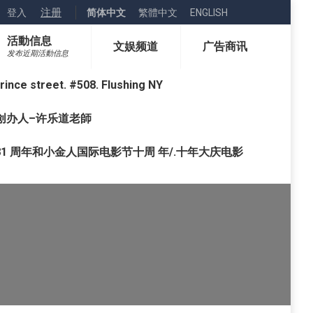
注册
登入
简体中文
繁體中文
ENGLISH
活動信息
文娱频道
广告商讯
发布近期活動信息
street. #508. Flushing NY
o) 创办人–许乐道老師
1 周年和小金人国际电影节十周 年/.十年大庆电影