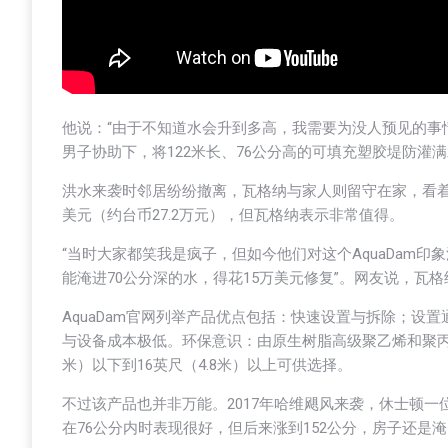
他说：“由于不知道水会升到多高，我需要为没人预见的事情
男子协助下，将122米长、76公分高的可填充塑胶堤防灌
洪水来袭时邻居纷纷撤离，瓦格纳与家人则留守在家，看着水
美元（约台币27.2万元），但瓦格纳表示非常值得。
“当时大家都笑我是疯子，但如今他们对这个AquaDam印
能淹进70公分深的水，得花15万美元修复”。网友说，瓦
AquaDam官网列举产品优点包括：快速设置与拆除；
与设备成本极低。环保意识：由原生树脂高级聚乙烯和聚丙
米）以下到16英尺（4.8米）以上可供选择。
不过该产品也并非万能。2017年哈维飓风来袭，休士顿一位居
在76公分内时表现很好，但后来涨到152公分，房子还是淹