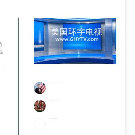
挡
这
一
旅美著名画家.教育家、藝術家、發明家刘比华 教授(走入乡村——流彩画艺术培训班招生简章)
2026-08-08
纽约知名曼哈頓世界贸易中心地标OCULUS 十周庆典纪念开幕
2026-08-08
美股收盘：标普500指数再创新高 疲软非农缓解担忧
2026-08-08