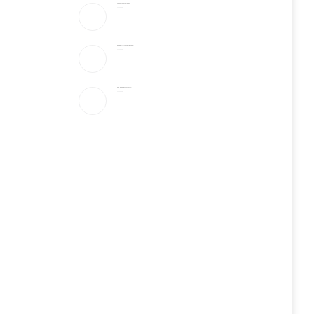
谷歌的告别：AI大模型正在进入“车库时代”？
2026-08-08
新婚前夜输光3000亿”，硅谷最红AI股神也成韭菜？
2026-08-08
特朗普：希望利率下调 但这不完全取决于沃什一人
2026-08-08