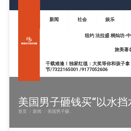
新闻
社会
娱乐
纽约 法拉盛 桐灿坊-中医调理 
旅美著名
千载难逢！独家红毯：大奖等你和孩子拿 !
节/7322165001 /9177052606
美国男子砸钱买“以水挡
首页
新闻
美国男子砸…
您在这里：