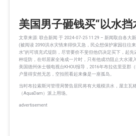
美国男子砸钱买“以水挡水
文章来源: 联合新闻 于
2024-07-25 11:29
– 新闻取自各大
(被阅读 2090
洪水灾情来得快又急，民众想保护家园往往来
水”的可填充式堤防，尽管要价不斐但他仍决定买下，起先
种堤防，在邻居家全淹成一片时，只有他成功阻止大水灌
美国德州休士顿电视台KHOU报导，2016年布拉佐里亚郡（
户显得安然无恙，空拍照看起来像是一座孤岛。
当时布拉索斯河管理局警告居民将有大规模洪水，屋主瓦格纳（R
（AquaDam）派上用场。
advertisement