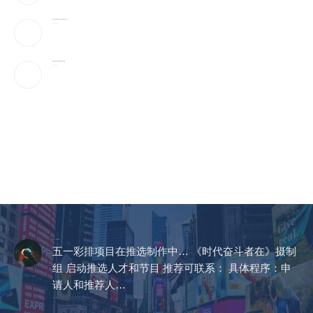
参议院通过临时拨款法案，避免联邦政府陷入停摆
2026-08-09
伊朗官媒首次发布最高领袖穆杰塔巴视频
2026-08-09
CCTV《爱在天地间》
五一彩排项目在推选制作中… 《时代奋斗者在》摄制
组 启动推选人才和节目 推荐可联系： 具体程序：申
请人和推荐人…
2023-04-14