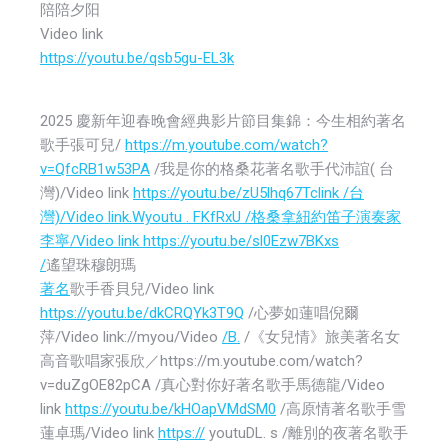
陪陪夕阳
Video link
https://youtu.be/qsb5gu-EL3k
2025 慶新年迎春晚會經典影片節目集錦：今生相約著名
歌手張可兒/
https://m.youtube.com/watch?
v=QfcRB1w53PA
/我是你的格桑花著名歌手代沛誼( 台
灣)/Video link
https://youtu.be/zU5lhq67Tclink /台
灣)/Video link.Wyoutu . FKfRxU /格桑拿紐約笛子演奏家
李寧/Video link https://youtu.be/sl0Ezw7BKxs
/
遙望珠穆朗瑪
著名
歌手香貝兒/Video link
https://youtu.be/dkCRQYk3T9Q
/心夢如蓮唱倪爾
萍/Video link://myou/Video
/B.
/《女兒情》旅美著名女
高音歌唱家張欣／https://m.youtube.com/watch?
v=duZgOE82pCA /真心對你好著名歌手馬德龍/Video
link
https://youtu.be/kHOapVMdSM0
/高原情著名歌手雪
蓮卓瑪/Video link
https://
youtuDL. s /離別的夜著名歌手