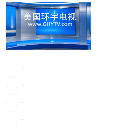
蔡崇信妻子吴明华，资产50亿喜欢珠宝收藏
2026-08-09
弹药告急!美下令军工业者21天提加速武器生产计划
2026-08-09
万斯：美伊冲突仍处于“博弈中段”
2026-08-09
AI性爱机器人”要来了!火辣身材165种姿势全都会
2026-08-09