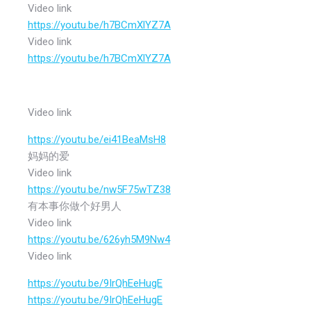
Video link
https://youtu.be/h7BCmXlYZ7A
Video link
https://youtu.be/h7BCmXlYZ7A
Video link
https://youtu.be/ei41BeaMsH8
妈妈的爱
Video link
https://youtu.be/nw5F75wTZ38
有本事你做个好男人
Video link
https://youtu.be/626yh5M9Nw4
Video link
https://youtu.be/9IrQhEeHugE
https://youtu.be/9IrQhEeHugE