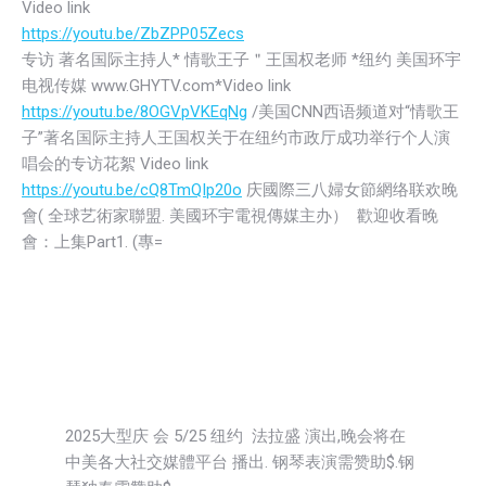
Video link
https://youtu.be/ZbZPP05Zecs
专访 著名国际主持人* 情歌王子＂王国权老师 *纽约 美国环宇
电视传媒 www.GHYTV.com*Video link
https://youtu.be/8OGVpVKEqNg
/美国CNN西语频道对“情歌王
子”著名国际主持人王国权关于在纽约市政厅成功举行个人演
唱会的专访花絮 Video link
https://youtu.be/cQ8TmQIp20o
庆國際三八婦女節網络联欢晚
會( 全球艺術家聯盟. 美國环宇電視傳媒主办） 歡迎收看晚
會：上集Part1. (專=
2025大型庆 会 5/25 纽约 法拉盛 演出,晚会将在
中美各大社交媒體平台 播出. 钢琴表演需赞助$.钢