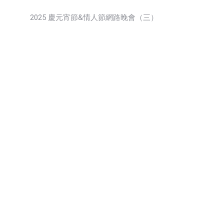
2025 慶元宵節&情人節網路晚會（三）