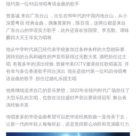
纽约第一位95后传唱粤语金曲的歌手
曾嘉诚 来自广东台山 ，出生在90年代的中国内地台山，从小
深爱粤语 经典金曲，偶像黄家驹，陈百强，这两位都是来自
广东台山的华语实力歌手，此外还喜欢张国荣、李克勤、谭咏
麟四大天王等实力唱将.
他从中学时代就已经代表学校参加过各种各样的大型校际赛.
因特别的台风和磁性的声音而获得过无数大奖. 酒吧担任过主
唱. 有着多年的演出经验. 曾被华美CCTV邀请担任歌唱嘉宾. 并
有幸与多位香港歌手同台演出. 现在是纽约第一位95后传唱粤
语金曲的歌手. 担任过婚礼乐团主唱.
他将继续追求自己的音乐梦想，2022年在纽约时代广场担任了
大型乐队的主唱，也曾在法拉盛好声音比赛获得冠军. 舞台表
演经验丰富.
传唱更多的华语金曲希望可以把华语经典歌曲一直传承下去，
让新一代的年轻人每每听起，还是觉得那么动听和充满吸引力.