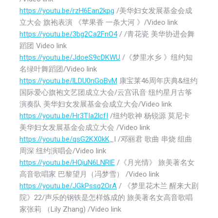
https://youtu.be/rzH6Ean2kpg
/美华妇女发展基金会成
立大会 旗袍表演 《苹果香 一条大河 》/Video link
https://youtu.be/3bg2Ca2FnO4
/ /青花瓷 美华协进会舞
蹈团 Video link
https://youtu.be/JdoeS9cDKWU
/《梦里水乡 》纽约知
名绿叶舞蹈团/Video link
https://youtu.be/lLDU0nGoBvM
康宝莱46周年庆典&纽约
国际爱心旗袍文艺团成立大会/云宫讯音 纽约星月古筝
演奏队 美华妇女发展基金会成立大会/Video link
https://youtu.be/Hr3TIa2lcfI
/纽约歌神 杨锐源 莫尼卡
美华妇女发展基金会成立大会 /Video link
https://youtu.be/qsG2KX0kK
_I /邓丽君 歌曲 串烧 组曲
周深 纽约演唱会/Video link
https://youtu.be/HQiuN6LNRlE
/《月光情》 旅美著名女
高音歌唱家 巴黎望月（冯梦雪） /Video link
https://youtu.be/JGkPssq2OrA
/ 《梦里花木兰 醒来大剧
院》22/声乐的钢铁是怎样炼成的 旅美著名女高音歌唱
家张莉 （Lily Zhang) /Video link