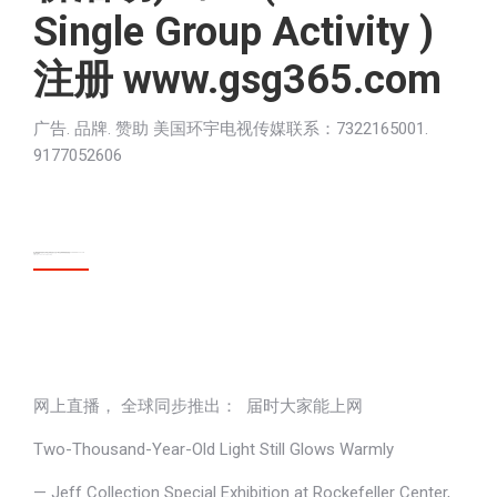
Single Group Activity )
注册 www.gsg365.com
广告. 品牌. 赞助 美国环宇电视传媒联系：7322165001.
9177052606
波士顿国际商学院 面向全球招生 荣丽亚院长打造AI 时代世界商界领袖的摇篮 V2 www GHYTV com
Video link
https://youtu.be/SYfvjEAXiBQ
网上直播， 全球同步推出： 届时大家能上网
Two-Thousand-Year-Old Light Still Glows Warmly
— Jeff Collection Special Exhibition at Rockefeller Center,