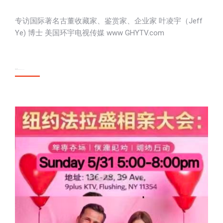
专访国际著名古董收藏家、鉴赏家、企业家 叶凌宇（Jeff
Ye) 博士 美国环宇电视传媒 www GHYTV.com
Video link
https://youtu.be/AAwzixXyTq0