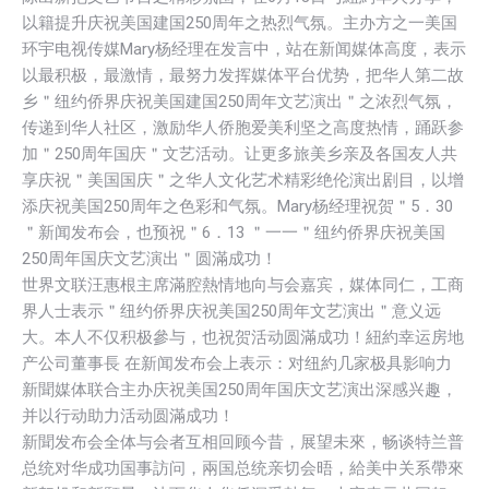
以籍提升庆祝美国建国250周年之热烈气氛。主办方之一美国
环宇电视传媒Mary杨经理在发言中，站在新闻媒体高度，表示
以最积极，最激情，最努力发挥媒体平台优势，把华人第二故
乡＂纽约侨界庆祝美国建国250周年文艺演出＂之浓烈气氛，
传递到华人社区，激励华人侨胞爱美利坚之高度热情，踊跃参
加＂250周年国庆＂文艺活动。让更多旅美乡亲及各国友人共
享庆祝＂美国国庆＂之华人文化艺术精彩绝伦演出剧目，以增
添庆祝美国250周年之色彩和气氛。Mary杨经理祝贺＂5．30
＂新闻发布会，也预祝＂6．13 ＂一一＂纽约侨界庆祝美国
250周年国庆文艺演出＂圆滿成功！
世界文联汪惠根主席滿腔熱情地向与会嘉宾，媒体同仁，工商
界人士表示＂纽约侨界庆祝美国250周年文艺演出＂意义远
大。本人不仅积极參与，也祝贺活动圆滿成功！紐約幸运房地
产公司董事長 在新闻发布会上表示：对纽約几家极具影响力
新聞媒体联合主办庆祝美国250周年国庆文艺演出深感兴趣，
并以行动助力活动圆滿成功！
新聞发布会全体与会者互相回顾今昔，展望未來，畅谈特兰普
总统对华成功国事訪问，兩国总统亲切会晤，給美中关系帶來