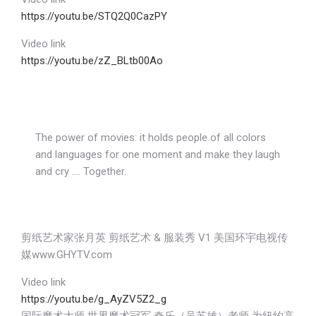
https://youtu.be/STQ2Q0CazPY
Video link
https://youtu.be/zZ_BLtb00Ao
The power of movies: it holds people of all colors
and languages for one moment and make they laugh
and cry …. Together.
剪纸艺术家张月英 剪纸艺术 & 服装秀 V1 美国环宇电视传
媒www.GHYTV.com
Video link
https://youtu.be/g_AyZV5Z2_g