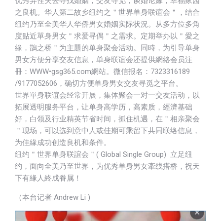
优秀异性失去寻找婚姻，交友寻觅，谈婚论嫁，幸福家园
之良机。华人第二故乡纽约之＂世界单身联谊会＂，结合
纽约乃至全美华人华侨男女婚姻实际状況。从多方位多角
度贴近單身男女＂求爱寻偶＂之需求。定期举办以＂愛之
緣，鵲之桥＂为主題的单身聚会活动。同時，为引导单身
男女方便分享交友信息，单身联谊会还提供網絡会员注
冊：WWW•gsg365.com網站。微信报名：7323316189
/9177052606，确切方便单身男女交友寻觅之平台。
世界單身联谊会经常开展，集体聚会一对一交友活动，以
拓展透明服务平台，让单身高学历，高素质，經濟基础
好，白领及行业精英节省时间，抓住机遇，在＂相亲聚会
＂现场，可以选到意中人或佳期可乘留下共同联络信息，
为佳緣成功创造良机和条件。
纽约＂世界单身联誼会＂( Global Single Group) 立足纽
约，面向全美乃至世界，为优秀单身男女牽线搭桥，祝天
下有緣人終成眷属！
（本台记者 Andrew Li )