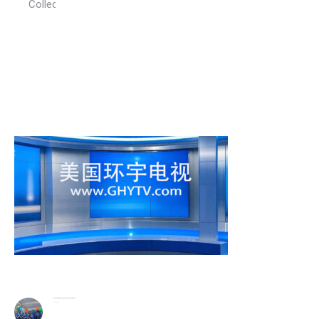
Collection
警民齐心守护家园 費城公共安全意识月活动盛大举行华社侨领获奖殊荣
2026-08-06