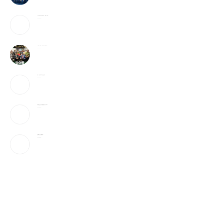
25岁辍学青年创办AI芯片企业，估值25亿英镑
2026-08-05
6天全球9亿美元，它或成为今年票房冠军？！
2026-08-05
美媒：开放霍峡临时协议“接近达成”
2026-08-05
特朗普社交平台推付费数据服务为何引发争议？
2026-08-05
当“反美斗士”遇上美国签证官
2026-08-05