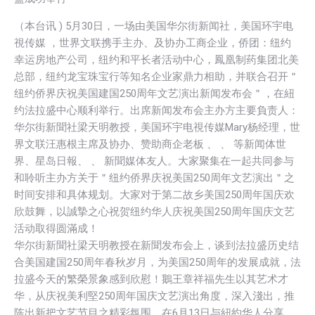
（本台讯 ) 5月30日，一场由美国华尔街新闻社，美国环宇电
視传媒 ，世界文联携手主办、及协办工商企业，侨团：纽约
幸运房地产公司，纽约和平长者活动中心，鳳凰制药集团北美
总部，纽约龙宝珠宝行等知名企业家鼎力相助，并联合召开＂
纽约侨界庆祝美国建国250周年文艺演出新闻发布会＂，在紐
约法拉盛中心顺利举行。出席新闻发布会主办方主要負责人：
华尔街新聞社梁天明教授，美国环宇电視传媒Mary杨经理，世
界文联汪惠根主席及协办、赞助商企老板 、 、 等新闻体世
界、星岛日報、 、 新聞媒体友人。大家聚集在一起共同参与
和聆听主办方关于＂纽约侨界庆祝美国250周年文艺演出＂之
时间安排和具体规划。大家对于第二故乡美国250周年国庆欢
欣鼓舞，以誠摯之心祝贺纽约华人庆祝美国250周年国庆文艺
活动取得圆滿成！
华尔街新聞社梁天明教授在新聞发布会上，谈到法拉盛历史结
合美国建国250周年春秋岁月，为美国250周年的发展成就，法
拉盛今天的繁榮景象感到欣慰！鵝王章祥福先生以其艺术才
华，从庆祝美利堅250周年国庆文艺演出角度，深入淺出，推
陈出新把文艺节目之精彩氛围，在6月13日与紐約华人分享，