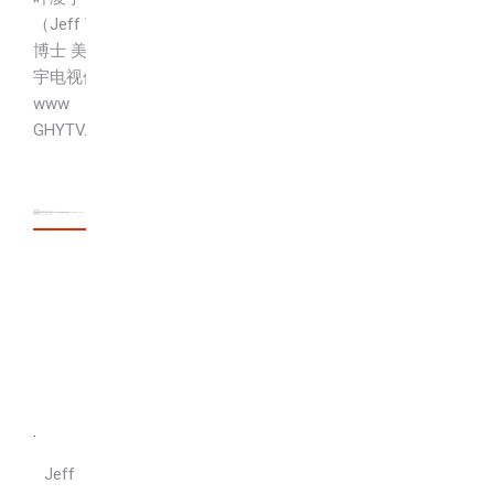
（Jeff Ye)
博士 美国环
宇电视传媒
www
GHYTV.com
Video link
https://youtu.be/AAwzixXyTq0
波士顿国际商学院 面向全球招生 荣丽亚院长打造AI 时代世界商界领袖的摇篮 V2 www GHYTV com
Video link
https://youtu.be/SYfvjEAXiBQ
.
Jeff