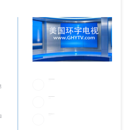
，
川普驳斥”美国弹药库存告急”!放话要抓叛国泄密者
2026-08-06
男
伊朗最高领袖太神秘!总统摸黑密谈,疑”真的是他吗”
2026-08-06
知
美最早周四宣布对多晶硅衍生品征15%关税
2026-08-06