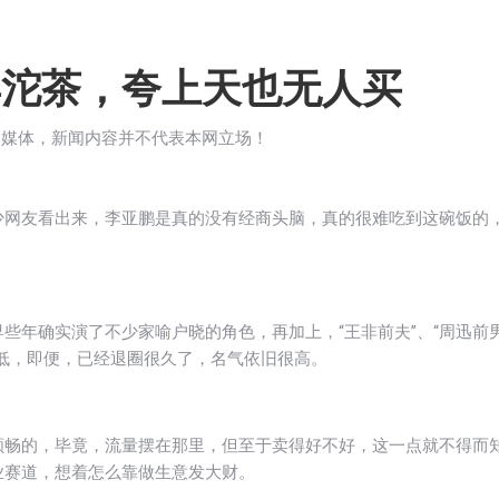
卖沱茶，夸上天也无人买
闻媒体，新闻内容并不代表本网立场！
少网友看出来，李亚鹏是真的没有经商头脑，真的很难吃到这碗饭的
。
些年确实演了不少家喻户晓的角色，再加上，“王非前夫”、“周迅前
低，即便，已经退圈很久了，名气依旧很高。
顺畅的，毕竟，流量摆在那里，但至于卖得好不好，这一点就不得而
业赛道，想着怎么靠做生意发大财。