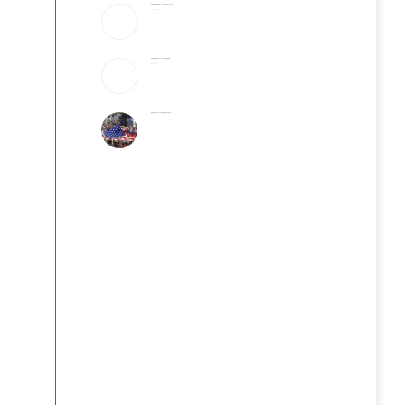
美破获跨国邮件诈骗案：17州老人成目标 3华人被捕
2026-08-06
美国国籍拿到就稳了吗？这5种情况可能被撤销
2026-08-06
美国最有权势的人只吃牛肉和发酵食品,你也该这样?
2026-08-06
，