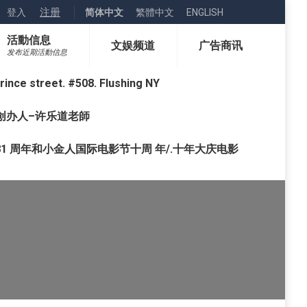
注册
登入
简体中文
繁體中文
ENGLISH
活動信息
文娱频道
广告商讯
发布近期活動信息
street. #508. Flushing NY
o) 创办人–许乐道老師
1 周年和小金人国际电影节十周 年/.十年大庆电影