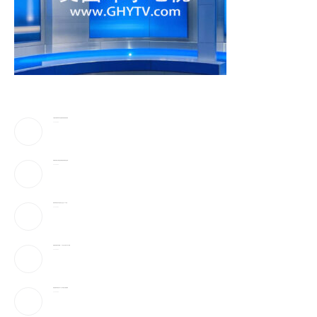
川普驳斥”美国弹药库存告急”!放话要抓叛国泄密者
2026-08-06
伊朗最高领袖太神秘!总统摸黑密谈,疑”真的是他吗”
2026-08-06
美最早周四宣布对多晶硅衍生品征15%关税
2026-08-06
美破获跨国邮件诈骗案：17州老人成目标 3华人被捕
2026-08-06
美国国籍拿到就稳了吗？这5种情况可能被撤销
2026-08-06