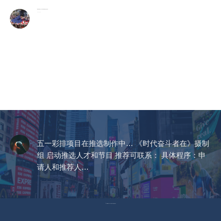
美国最有权势的人只吃牛肉和发酵食品,你也该这样?
2026-08-06
CCTV《爱在天地间》
五一彩排项目在推选制作中… 《时代奋斗者在》摄制
组 启动推选人才和节目 推荐可联系： 具体程序：申
请人和推荐人…
2023-04-14
© Copyright 2023 美国环宇电视 版权所有