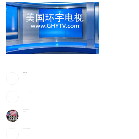
美防长将被撤换？特朗普回应
2026-08-08
《歌手2026》胡彦斌拿下歌王！但齐豫是无冕之王
2026-08-08
加入战局！马斯克宣布投建全球最大芯片工厂
2026-08-08
宇树科技IPO：会翻跟头的机器人能吸引投资者吗？
2026-08-08