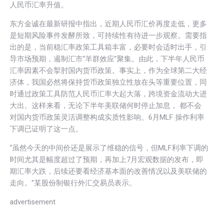
人民币汇率升值。
东方金诚在最新研报中指出，近期人民币汇价再度走低，更多
是短期风险事件发酵所致，可持续性有待进一步观察。需要指
出的是，当前稳汇率政策工具箱丰富，必要时会适时出手，引
导市场预期，遏制汇市“羊群效应”聚集。由此，下半年人民币
汇率因素不会掣肘国内货币政策。事实上，作为全球第二大经
济体，我国必然将保持货币政策独立性放在头等重要位置，同
时通过政策工具防范人民币汇率大起大落，跨境资金流动大进
大出。这样来看，无论下半年美联储何时停止加息， 都不会
对国内货币政策灵活调整构成实质性影响。6月MLF 操作利率
下调已证明了这一点。
“虽然今天的中间价还是展示了维稳的信号，但MLF利率下调的
时间尤其是幅度超过了预期，再加上7月宏观数据的发布，即
期汇率大跌，后续还要看经济基本面的改善情况以及美联储的
走向。”某股份制银行外汇交易员表示。
advertisement