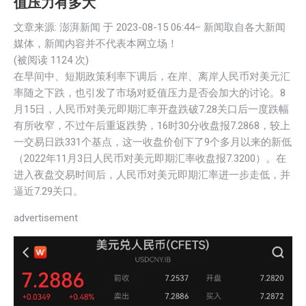
值压力有多大
文章来源: 澎湃新闻 于
2023-08-15 06:44
– 新闻取自各大新闻
媒体，新闻内容并不代表本网立场！
(被阅读 1
124
次)
在早间中、短期政策利率下调后，在岸、离岸人民币对美元汇
率随之下跌，也引发了市场对贬值压力是否会加大的讨论。8
月15日，人民币对美元即期汇率开盘跌破7.28关口后一度跌幅
有所收窄，不过午后重返跌势，16时30分收盘报7.2868，较上
一交易日跌331个基点，这一收盘价创下了9个多月以来的新低
（2022年11月3日人民币对美元即期汇率收盘报7.3200）。在
进入夜盘交易时间后，人民币对美元即期汇率进一步走低，并
逼近7.29关口。
advertisement