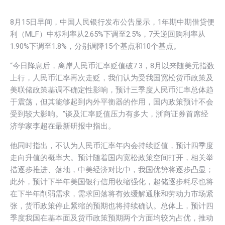
8月15日早间，中国人民银行发布公告显示，1年期中期借贷便
利（MLF）中标利率从2.65%下调至2.5%，7天逆回购利率从
1.90%下调至1.8%，分别调降15个基点和10个基点。
“今日降息后，离岸人民币汇率贬值破7.3，8月以来随美元指数
上行，人民币汇率再次走贬，我们认为受我国宽松货币政策及
美联储政策基调不确定性影响，预计三季度人民币汇率总体趋
于震荡，但其能够起到内外平衡器的作用，国内政策预计不会
受到较大影响。”谈及汇率贬值压力有多大，浙商证券首席经
济学家李超在最新研报中指出。
他同时指出，不认为人民币汇率年内会持续贬值，预计四季度
走向升值的概率大。预计随着国内宽松政策空间打开，相关举
措逐步推进、落地，中美经济对比中，我国优势将逐步凸显；
此外，预计下半年美国银行信用收缩强化，超储逐步耗尽也将
在下半年削弱需求，需求回落将有效缓解通胀和劳动力市场紧
张，货币政策停止紧缩的预期也将持续确认。总体上，预计四
季度我国在基本面及货币政策预期两个方面均较为占优，推动