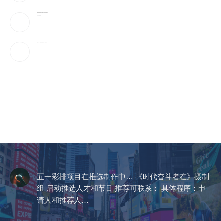
美国上诉法院维持对白宫宴会厅改造项目的暂停令
2026-08-08
美国“不可靠”，沙巴土三国签协议，印度很紧张
2026-08-08
CCTV《爱在天地间》
五一彩排项目在推选制作中… 《时代奋斗者在》摄制
组 启动推选人才和节目 推荐可联系： 具体程序：申
请人和推荐人…
2023-04-14