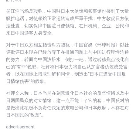
吴江浩当场反驳称，中国驻日本大使馆和领事馆也接到了大量
骚扰电话，对使领馆正常运转造成严重干扰；中方敦促日方依
法处置，切实保障中国驻日使领馆、在日机构、企业、公民和
来日中国游客人身安全。
对于中日双方相互指责对方骚扰，中国官媒《环球时报》以社
评批评日本现在已经放弃了在排海问题上与中国进行理性沟通
的努力，转而向中国泼脏水、倒打一耙，通过转移焦点淡化自
己的“有罪”色彩。社评称日本极力将自己从加害者伪装成受害
者，以在国际上博取理解和同情，制造出“日本正遭受中国反
日情绪伤害”的假象。
社评文末称，日本当局在刻意激化日本社会的反华情绪以及中
日两国民众的对立情绪，这一点不能上了它的套；中国反对的
是做出此项极不负责任决定的东电公司和日本政府，不存在对
日本国民的“敌意”。
advertisement