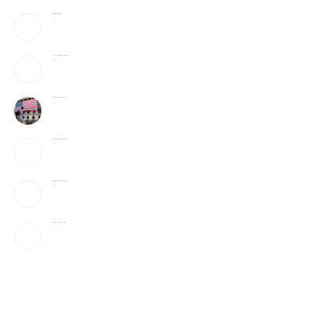
美防长将被撤换？特朗普回应
2026-08-08
《歌手2026》胡彦斌拿下歌王！但齐豫是无冕之王
2026-08-08
加入战局！马斯克宣布投建全球最大芯片工厂
2026-08-08
宇树科技IPO：会翻跟头的机器人能吸引投资者吗？
2026-08-08
美国上诉法院维持对白宫宴会厅改造项目的暂停令
2026-08-08
美国“不可靠”，沙巴土三国签协议，印度很紧张
2026-08-08