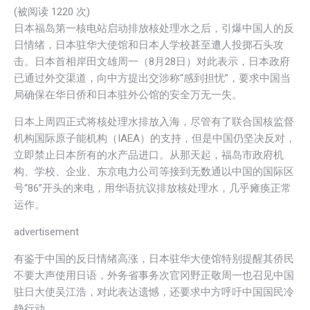
(被阅读 1
220
次)
日本福岛第一核电站启动排放核处理水之后，引爆中国人的反
日情绪，日本驻华大使馆和日本人学校甚至遭人投掷石头攻
击。日本首相岸田文雄周一（8月28日）对此表示，日本政府
已通过外交渠道，向中方提出交涉称“感到担忧”，要求中国当
局确保在华日侨和日本驻外公馆的安全万无一失。
日本上周四正式将核处理水排放入海，尽管有了联合国核监督
机构国际原子能机构（IAEA）的支持，但是中国仍坚决反对，
立即禁止日本所有的水产品进口。从那天起，福岛市政府机
构、学校、企业、东京电力公司等接到无数通以中国的国际区
号“86”开头的来电，用华语抗议排放核处理水，几乎瘫痪正常
运作。
advertisement
有鉴于中国的反日情绪高涨，日本驻华大使馆特别提醒其侨民
不要大声使用日语，外务省事务次官冈野正敬周一也召见中国
驻日大使吴江浩，对此表达遗憾，还要求中方呼吁中国国民冷
静行动。