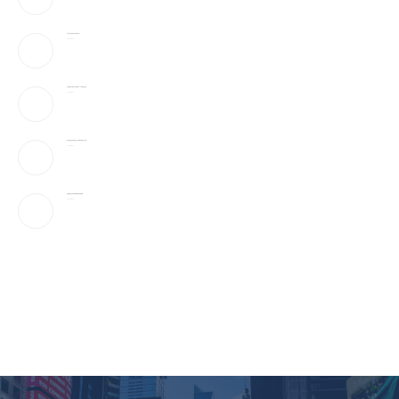
万斯：美伊冲突仍处于“博弈中段”
2026-08-09
AI性爱机器人”要来了!火辣身材165种姿势全都会
2026-08-09
参议院通过临时拨款法案，避免联邦政府陷入停摆
2026-08-09
伊朗官媒首次发布最高领袖穆杰塔巴视频
2026-08-09