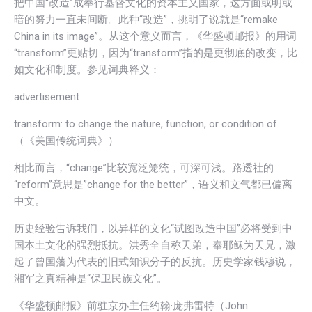
把中国“改造”成奉行基督文化的资本主义国家，这方面或明或
暗的努力一直未间断。此种“改造”，挑明了说就是“remake
China in its image”。从这个意义而言，《华盛顿邮报》的用词
“transform”更贴切，因为“transform”指的是更彻底的改变，比
如文化和制度。参见词典释义：
advertisement
transform: to change the nature, function, or condition of
（《美国传统词典》）
相比而言，“change”比较宽泛笼统，可深可浅。路透社的
“reform”意思是”change for the better”，语义和文气都已偏离
中文。
历史经验告诉我们，以异样的文化“试图改造中国”必将受到中
国本土文化的强烈抵抗。洪秀全自称天弟，奉耶稣为天兄，激
起了曾国藩为代表的旧式知识分子的反抗。历史学家钱穆说，
湘军之真精神是“保卫民族文化”。
《华盛顿邮报》前驻京办主任约翰·庞弗雷特（John