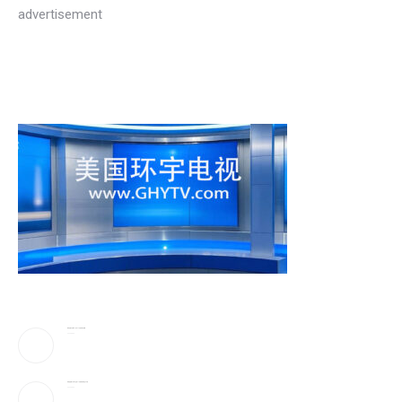
advertisement
蔡崇信妻子吴明华，资产50亿喜欢珠宝收藏
2026-08-09
弹药告急!美下令军工业者21天提加速武器生产计划
2026-08-09