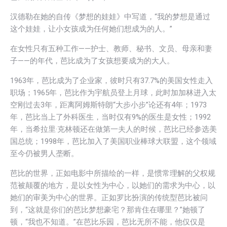
汉德勒在她的自传《梦想的娃娃》中写道，“我的梦想是通过
这个娃娃，让小女孩成为任何她们想成为的人。”
在女性只有五种工作——护士、教师、秘书、文员、母亲和妻
子——的年代，芭比成为了女孩想要成为的大人。
1963年，芭比成为了企业家，彼时只有37.7%的美国女性走入
职场；1965年，芭比作为宇航员登上月球，此时加加林进入太
空刚过去3年，距离阿姆斯特朗“大步小步”论还有4年；1973
年，芭比当上了外科医生，当时仅有9%的医生是女性；1992
年，当希拉里·克林顿还在做第一夫人的时候，芭比已经参选美
国总统；1998年，芭比加入了美国职业棒球大联盟，这个领域
至今仍被男人垄断。
芭比的世界，正如电影中所描绘的一样，是惯常理解的父权规
范被颠覆的地方，是以女性为中心，以她们的需求为中心，以
她们的审美为中心的世界。正如罗比扮演的传统型芭比被问
到，“这就是你们的芭比梦想豪宅？那肯住在哪里？”她顿了
顿，“我也不知道。”在芭比乐园，芭比无所不能，他仅仅是