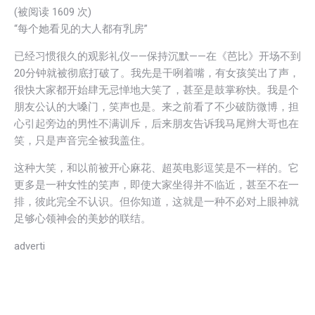
(被阅读
1609
次)
“每个她看见的大人都有乳房”
已经习惯很久的观影礼仪——保持沉默——在《芭比》开场不到
20分钟就被彻底打破了。我先是干咧着嘴，有女孩笑出了声，
很快大家都开始肆无忌惮地大笑了，甚至是鼓掌称快。我是个
朋友公认的大嗓门，笑声也是。来之前看了不少破防微博，担
心引起旁边的男性不满训斥，后来朋友告诉我马尾辫大哥也在
笑，只是声音完全被我盖住。
这种大笑，和以前被开心麻花、超英电影逗笑是不一样的。它
更多是一种女性的笑声，即使大家坐得并不临近，甚至不在一
排，彼此完全不认识。但你知道，这就是一种不必对上眼神就
足够心领神会的美妙的联结。
adverti