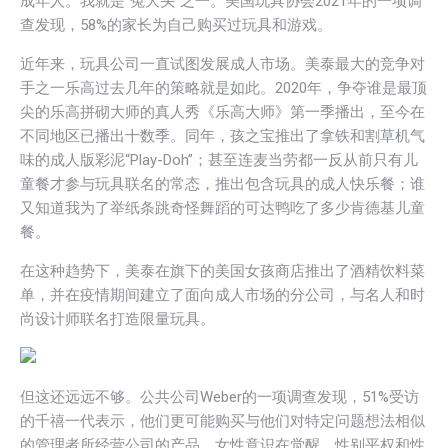
成年人。我就是“冤大头”之一。美国玩具协会2021年的一项调
查发现，58%的家长为自己购买过玩具和游戏。
近年来，玩具公司一直试图发展成人市场。美泰最大的竞争对
手之一乐高过去几年的策略就是如此。2020年，争夺谁是最顶
尖的乐高拼砌大师的真人秀《乐高大师》第一季播出，至今在
不同地区已播出十数季。同年，孩之宝推出了拿铁和割草机气
味的成人版彩泥“Play-Doh”；甚至连麦当劳都一反从前只有儿
童餐才参与玩具联名的常态，推出包含玩具的成人快乐餐；谁
又知道我为了举纸条跳奇怪舞蹈的可达鸭吃了多少肯德基儿童
餐。
在这种趋势下，美泰在旗下的美国女孩商店推出了酒精饮料菜
单，并在疫情期间建立了面向成人市场的分公司，与名人和时
尚设计师联名打造限量玩具。
但这还远远不够。公共公司Weber的一项调查发现，51%受访
的千禧一代表示，他们更可能购买与他们对特定问题想法相似
的管理者所经营公司的产品。女性意识在觉醒，性别平权和性