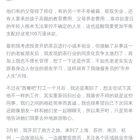
他们有的父母得了癌症，有的另一半不幸被裁、双双失业，还
有人要承担孩子高额的教育费用、父母养老费用……靠存款度日
的年轻人根本无法掌控不确定的人生，这也提醒我要更加平衡
支配好这笔100万退休款。
最初我考虑投资开奶茶店进行小成本创业，但接触了从事这一
行的老板朋友后，我发现奶茶行业的同质化竞争太激烈了，再
加上我也不擅长管理，想了一下还是作罢，不如先老老实实去
跟着身边人创业的朋友学习，这样就有了我做服务员的“市井
人生”片段。
不过在“西餐吧”打工一个月后，我还是离职了，想去尝试下其
他不一样的工作。其实重新回归社会，我最舍不得的就是这些
同事。我们之间的相处简单而真诚，我也很希望自己下次回来
还能像朋友一样和她们坐一起聊聊天，所以离开时，只是简单
地告诉她们我要去外地旅游散心。
3月初，我开启了南方之旅。来到了上海、苏州、南京、杭
州，一边旅游玩乐，一边频繁投简历，关注各个区域就业市场