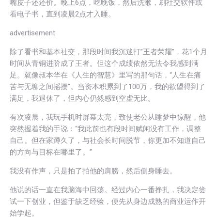
嘴皮子还还价。晚上6点，吃晚饭，然后洗漱，刷社交软件或
看电子书，直到凌晨2点才入睡。
advertisement
除了看书和基本社交，那段时间我沉迷打”王者荣耀”，花1个月
时间从青铜进阶成了王者。但这个成绩依然无法令我感到满
足。就像叔本华在《人生的智慧》里写的那句话，“人生在痛
苦与无聊之间摇摆”。当资本积累到了100万，我的欲望得到了
满足，我退休了，但内心仍然感到空虚无比。
有次凌晨，我玩手机时屏幕太亮，致使老公从睡梦中惊醒，他
突然握着我的手说：“我此前也有段时间赋闲没有工作，调整
自己。但在家蹲久了，与社会长时间脱节，你更加不知道自己
的方向与目标在哪里了。”
我没有作声，只是拍了拍他的肩膀，然后侧身睡去。
他说的话一直在我脑海中回荡。经过内心一番挣扎，我决定尝
试一下创业，但鉴于缺乏经验，便先从身边成熟的商业运作开
始学起。