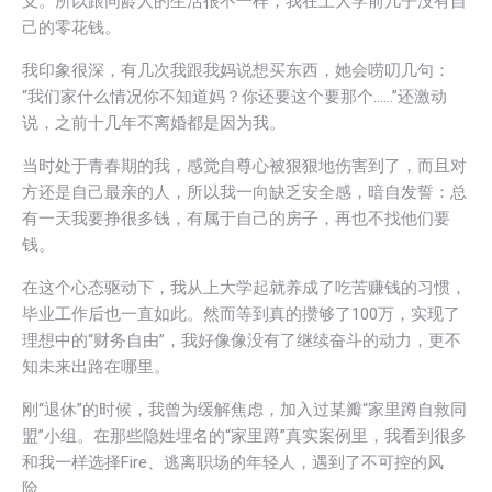
支。所以跟同龄人的生活很不一样，我在上大学前几乎没有自
己的零花钱。
我印象很深，有几次我跟我妈说想买东西，她会唠叨几句：
“我们家什么情况你不知道妈？你还要这个要那个……”还激动
说，之前十几年不离婚都是因为我。
当时处于青春期的我，感觉自尊心被狠狠地伤害到了，而且对
方还是自己最亲的人，所以我一向缺乏安全感，暗自发誓：总
有一天我要挣很多钱，有属于自己的房子，再也不找他们要
钱。
在这个心态驱动下，我从上大学起就养成了吃苦赚钱的习惯，
毕业工作后也一直如此。然而等到真的攒够了100万，实现了
理想中的“财务自由”，我好像像没有了继续奋斗的动力，更不
知未来出路在哪里。
刚“退休”的时候，我曾为缓解焦虑，加入过某瓣“家里蹲自救同
盟”小组。在那些隐姓埋名的“家里蹲”真实案例里，我看到很多
和我一样选择Fire、逃离职场的年轻人，遇到了不可控的风
险。