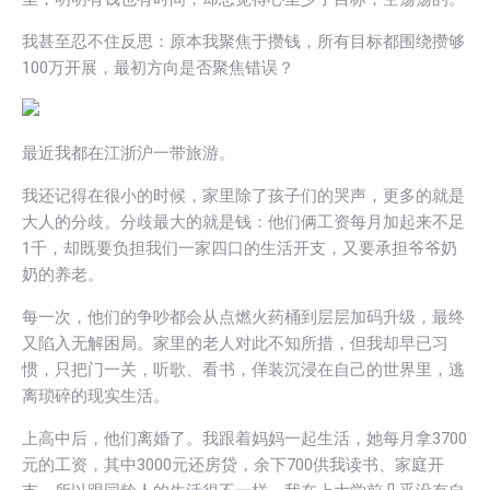
我甚至忍不住反思：原本我聚焦于攒钱，所有目标都围绕攒够
100万开展，最初方向是否聚焦错误？
最近我都在江浙沪一带旅游。
我还记得在很小的时候，家里除了孩子们的哭声，更多的就是
大人的分歧。分歧最大的就是钱：他们俩工资每月加起来不足
1千，却既要负担我们一家四口的生活开支，又要承担爷爷奶
奶的养老。
每一次，他们的争吵都会从点燃火药桶到层层加码升级，最终
又陷入无解困局。家里的老人对此不知所措，但我却早已习
惯，只把门一关，听歌、看书，佯装沉浸在自己的世界里，逃
离琐碎的现实生活。
上高中后，他们离婚了。我跟着妈妈一起生活，她每月拿3700
元的工资，其中3000元还房贷，余下700供我读书、家庭开