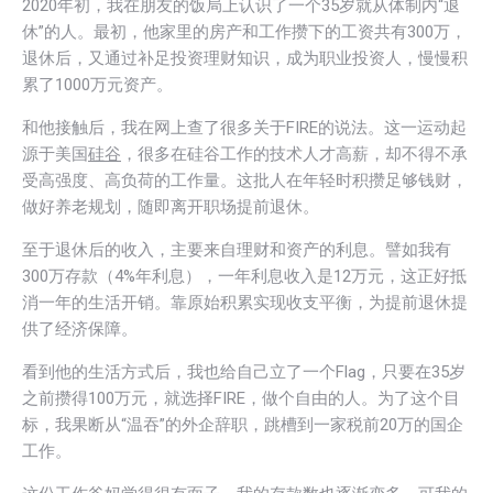
2020年初，我在朋友的饭局上认识了一个35岁就从体制内“退
休”的人。最初，他家里的房产和工作攒下的工资共有300万，
退休后，又通过补足投资理财知识，成为职业投资人，慢慢积
累了1000万元资产。
和他接触后，我在网上查了很多关于FIRE的说法。这一运动起
源于美国
硅谷
，很多在硅谷工作的技术人才高薪，却不得不承
受高强度、高负荷的工作量。这批人在年轻时积攒足够钱财，
做好养老规划，随即离开职场提前退休。
至于退休后的收入，主要来自理财和资产的利息。譬如我有
300万存款（4%年利息），一年利息收入是12万元，这正好抵
消一年的生活开销。靠原始积累实现收支平衡，为提前退休提
供了经济保障。
看到他的生活方式后，我也给自己立了一个Flag，只要在35岁
之前攒得100万元，就选择FIRE，做个自由的人。为了这个目
标，我果断从“温吞”的外企辞职，跳槽到一家税前20万的国企
工作。