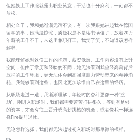
但她换上工作服就露出职业笑意，干活也十分麻利，一刻都不
放松。
相处久了，我和她渐渐无话不谈，有一次我跟她讲起我在德国
留学的事，她满脸惊诧，质疑我是不是读书读傻了，放着20万
年薪的工作不干，来这里兼职打工。我笑了笑，不知道该怎样
解释。
我能理解她对这份工作的抱怨，薪资低廉、工作内容没有上升
空间，但由于学历和经验的不同，她无法看到我曾经高薪背后
压抑的工作环境，更无法体会到高强度脑力劳动带来的精神消
耗。我能够看到这些，也因此更加珍惜自己在这里的经历。
从职场走过一遭，我渐渐理解，年轻时的奋斗更像一种“渡
劫”。刚进入职场时，我们都需要苦苦打拼很久，等到有足够
的资本，才会有往上晋升或高薪跳槽的机会，或者像我一样选
择Fire提前退休。
无论怎样选择，我们都无法越过初入职场时那卑微的模样。