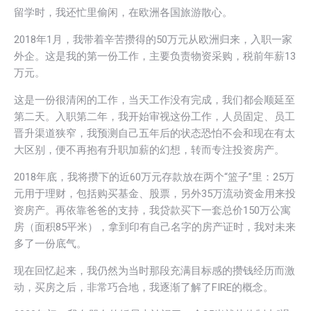
留学时，我还忙里偷闲，在欧洲各国旅游散心。
2018年1月，我带着辛苦攒得的50万元从欧洲归来，入职一家
外企。这是我的第一份工作，主要负责物资采购，税前年薪13
万元。
这是一份很清闲的工作，当天工作没有完成，我们都会顺延至
第二天。入职第二年，我开始审视这份工作，人员固定、员工
晋升渠道狭窄，我预测自己五年后的状态恐怕不会和现在有太
大区别，便不再抱有升职加薪的幻想，转而专注投资房产。
2018年底，我将攒下的近60万元存款放在两个“篮子”里：25万
元用于理财，包括购买基金、股票，另外35万流动资金用来投
资房产。再依靠爸爸的支持，我贷款买下一套总价150万公寓
房（面积85平米），拿到印有自己名字的房产证时，我对未来
多了一份底气。
现在回忆起来，我仍然为当时那段充满目标感的攒钱经历而激
动，买房之后，非常巧合地，我逐渐了解了FIRE的概念。