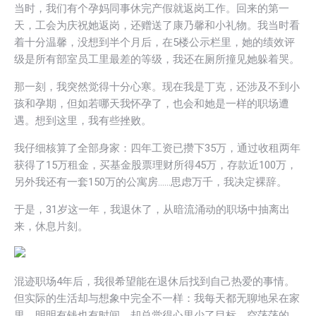
当时，我们有个孕妈同事休完产假就返岗工作。回来的第一
天，工会为庆祝她返岗，还赠送了康乃馨和小礼物。我当时看
着十分温馨，没想到半个月后，在5楼公示栏里，她的绩效评
级是所有部室员工里最差的等级，我还在厕所撞见她躲着哭。
那一刻，我突然觉得十分心寒。现在我是丁克，还涉及不到小
孩和孕期，但如若哪天我怀孕了，也会和她是一样的职场遭
遇。想到这里，我有些挫败。
我仔细核算了全部身家：四年工资已攒下35万，通过收租两年
获得了15万租金，买基金股票理财所得45万，存款近100万，
另外我还有一套150万的公寓房……思虑万千，我决定裸辞。
于是，31岁这一年，我退休了，从暗流涌动的职场中抽离出
来，休息片刻。
混迹职场4年后，我很希望能在退休后找到自己热爱的事情。
但实际的生活却与想象中完全不一样：我每天都无聊地呆在家
里，明明有钱也有时间，却总觉得心里少了目标，空荡荡的。