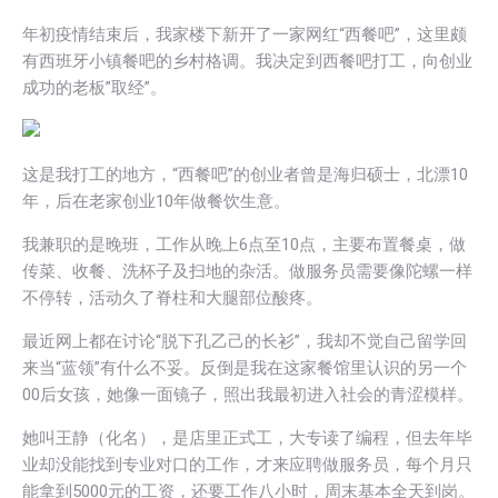
年初疫情结束后，我家楼下新开了一家网红“西餐吧”，这里颇
有西班牙小镇餐吧的乡村格调。我决定到西餐吧打工，向创业
成功的老板”取经”。
这是我打工的地方，“西餐吧”的创业者曾是海归硕士，北漂10
年，后在老家创业10年做餐饮生意。
我兼职的是晚班，工作从晚上6点至10点，主要布置餐桌，做
传菜、收餐、洗杯子及扫地的杂活。做服务员需要像陀螺一样
不停转，活动久了脊柱和大腿部位酸疼。
最近网上都在讨论“脱下孔乙己的长衫”，我却不觉自己留学回
来当“蓝领”有什么不妥。反倒是我在这家餐馆里认识的另一个
00后女孩，她像一面镜子，照出我最初进入社会的青涩模样。
她叫王静（化名），是店里正式工，大专读了编程，但去年毕
业却没能找到专业对口的工作，才来应聘做服务员，每个月只
能拿到5000元的工资，还要工作八小时，周末基本全天到岗。