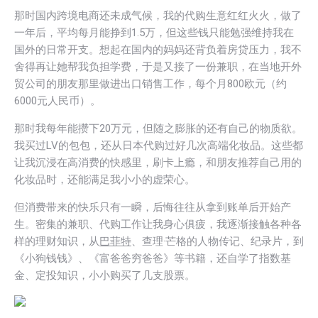
那时国内跨境电商还未成气候，我的代购生意红红火火，做了
一年后，平均每月能挣到1.5万，但这些钱只能勉强维持我在
国外的日常开支。想起在国内的妈妈还背负着房贷压力，我不
舍得再让她帮我负担学费，于是又接了一份兼职，在当地开外
贸公司的朋友那里做进出口销售工作，每个月800欧元（约
6000元人民币）。
那时我每年能攒下20万元，但随之膨胀的还有自己的物质欲。
我买过LV的包包，还从日本代购过好几次高端化妆品。这些都
让我沉浸在高消费的快感里，刷卡上瘾，和朋友推荐自己用的
化妆品时，还能满足我小小的虚荣心。
但消费带来的快乐只有一瞬，后悔往往从拿到账单后开始产
生。密集的兼职、代购工作让我身心俱疲，我逐渐接触各种各
样的理财知识，从
巴菲特
、查理·芒格的人物传记、纪录片，到
《小狗钱钱》、《富爸爸穷爸爸》等书籍，还自学了指数基
金、定投知识，小小购买了几支股票。