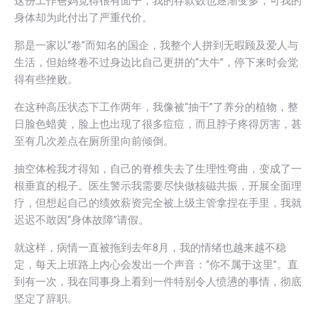
这份工作爸妈觉得很有面子，我的存款数也逐渐变多，可我的
身体却为此付出了严重代价。
那是一家以“卷”而知名的国企，我整个人拼到无暇顾及爱人与
生活，但始终卷不过身边比自己更拼的“大牛”，停下来时会觉
得有些挫败。
在这种高压状态下工作两年，我像被“抽干”了养分的植物，整
日脸色蜡黄，脸上也出现了很多痘痘，而且脖子疼得厉害，甚
至有几次差点在厕所里向前倾倒。
抽空体检我才得知，自己的脊椎失去了生理性弯曲，变成了一
根垂直的棍子。医生警示我需要尽快做核磁共振，开展全面理
疗，但想起自己的绩效薪资完全被上级主管拿捏在手里，我就
迟迟不敢因“身体故障”请假。
就这样，病情一直被拖到去年8月，我的情绪也越来越不稳
定，每天上班路上内心会发出一个声音：“你不属于这里”。直
到有一次，我在同事身上看到一件特别令人愤懑的事情，彻底
坚定了辞职。