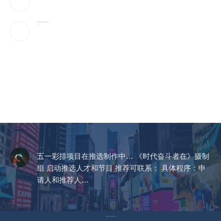
美科学家首次用AI创造自然界不存在的病毒 引发担忧
2026-08-07
CCTV《爱在天地间》
五一彩排项目在推选制作中… 《时代奋斗者在》摄制
组 启动推选人才和节目 推荐可联系： 具体程序：申
请人和推荐人…
2023-04-14
© Copyright 2023 美国环宇电视 版权所有