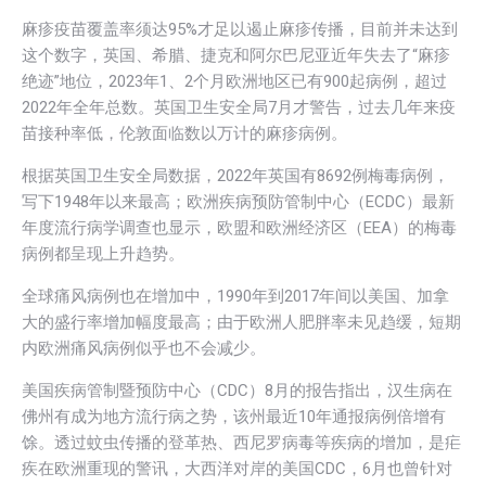
麻疹疫苗覆盖率须达95%才足以遏止麻疹传播，目前并未达到
这个数字，英国、希腊、捷克和阿尔巴尼亚近年失去了“麻疹
绝迹”地位，2023年1、2个月欧洲地区已有900起病例，超过
2022年全年总数。英国卫生安全局7月才警告，过去几年来疫
苗接种率低，伦敦面临数以万计的麻疹病例。
根据英国卫生安全局数据，2022年英国有8692例梅毒病例，
写下1948年以来最高；欧洲疾病预防管制中心（ECDC）最新
年度流行病学调查也显示，欧盟和欧洲经济区（EEA）的梅毒
病例都呈现上升趋势。
全球痛风病例也在增加中，1990年到2017年间以美国、加拿
大的盛行率增加幅度最高；由于欧洲人肥胖率未见趋缓，短期
内欧洲痛风病例似乎也不会减少。
美国疾病管制暨预防中心（CDC）8月的报告指出，汉生病在
佛州有成为地方流行病之势，该州最近10年通报病例倍增有
馀。透过蚊虫传播的登革热、西尼罗病毒等疾病的增加，是疟
疾在欧洲重现的警讯，大西洋对岸的美国CDC，6月也曾针对