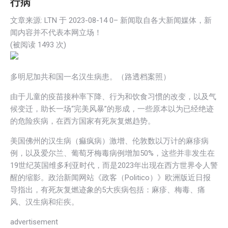
行病
文章来源: LTN 于
2023-08-14 0
– 新闻取自各大新闻媒体，新
闻内容并不代表本网立场！
(被阅读
1493
次)
多明尼加共和国一名汉生病患。（路透档案照）
由于儿童的疫苗接种率下降、行为和饮食习惯的改变，以及气
候变迁，助长一场“完美风暴”的形成，一些原本以为已经绝迹
的危险疾病，在西方国家有死灰复燃趋势。
美国佛州的汉生病（痲疯病）激增、伦敦数以万计的麻疹病
例，以及爱尔兰、葡萄牙梅毒病例增加50%，这些并非发生在
19世纪英国维多利亚时代，而是2023年出现在西方世界令人警
醒的缩影。政治新闻网站《政客（Politico）》欧洲版近日报
导指出，有死灰复燃迹象的5大疾病包括：麻疹、梅毒、痛
风、汉生病和疟疾。
advertisement