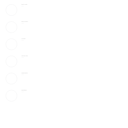
蔡崇信妻子吴明华，资产50亿喜欢珠宝收藏
2026-08-09
弹药告急!美下令军工业者21天提加速武器生产计划
2026-08-09
万斯：美伊冲突仍处于“博弈中段”
2026-08-09
AI性爱机器人”要来了!火辣身材165种姿势全都会
2026-08-09
参议院通过临时拨款法案，避免联邦政府陷入停摆
2026-08-09
伊朗官媒首次发布最高领袖穆杰塔巴视频
2026-08-09