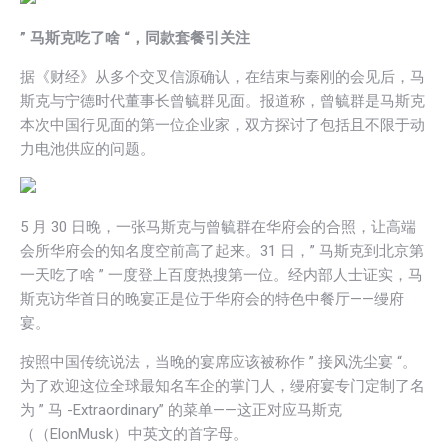
” 马斯克吃了啥 “，同款套餐引关注
据《财经》从多个交叉信源确认，在结束与秦刚的会见后，马
斯克与宁德时代董事长曾毓群见面。报道称，曾毓群是马斯克
本次中国行见面的第一位企业家，双方探讨了包括且不限于动
力电池供应的问题。
5 月 30 日晚，一张马斯克与曾毓群在华府会的合照，让高端
会所华府会的知名度空前高了起来。31 日，” 马斯克到北京第
一天吃了啥 ” 一度登上百度热搜第一位。经内部人士证实，马
斯克访华首日的晚宴正是位于华府会的特色中餐厅——缦府
宴。
按照中国传统说法，当晚的宴席应该被称作 ” 接风洗尘宴 “。
为了欢迎这位全球最知名车企的掌门人，缦府宴专门定制了名
为 ” 马 -Extraordinary” 的菜单——这正对应马斯克
（（ElonMusk）中英文的首字母。