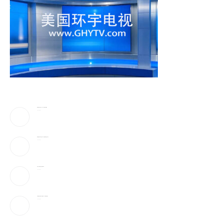
蔡崇信妻子吴明华，资产50亿喜欢珠宝收藏
2026-08-09
弹药告急!美下令军工业者21天提加速武器生产计划
2026-08-09
万斯：美伊冲突仍处于“博弈中段”
2026-08-09
AI性爱机器人”要来了!火辣身材165种姿势全都会
2026-08-09