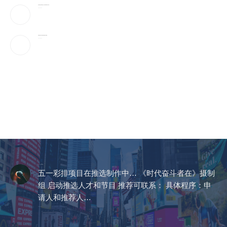
参议院通过临时拨款法案，避免联邦政府陷入停摆
2026-08-09
伊朗官媒首次发布最高领袖穆杰塔巴视频
2026-08-09
CCTV《爱在天地间》
五一彩排项目在推选制作中… 《时代奋斗者在》摄制
组 启动推选人才和节目 推荐可联系： 具体程序：申
请人和推荐人…
2023-04-14