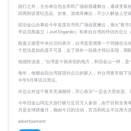
游行之外，主办单位也在市民广场前搭建舞台，邀请变装桂冠奖得主
四周则设置纪念品、饮食、游戏等摊位，不少人解放上空
驻旧金山办事处今年首度在市民广场设置摊位，推出“夜市
市议员殷嘉立（Joel Engardio）和来自台湾的伴侣许总云（L
殷嘉立接受中央社访问表示，台湾是亚洲第一个同婚合法化
个想法是如此遥不可及，走了很长一段路才得以实现，期
他感性说道，“台湾是个很亲切的地方，和旧金山一样，是
每年，他都会回台湾探望许总云的家人，对台湾夜市留下
今年9月将试点营运。
许总云对这个夜市充满期待，开心表示“一定会大受欢迎、
今年旧金山同志大游行吸引近百万人参加，由于目前全美有超
月是全球骄傲月，藉由今日的活动，官员和民众不仅用大
advertisement