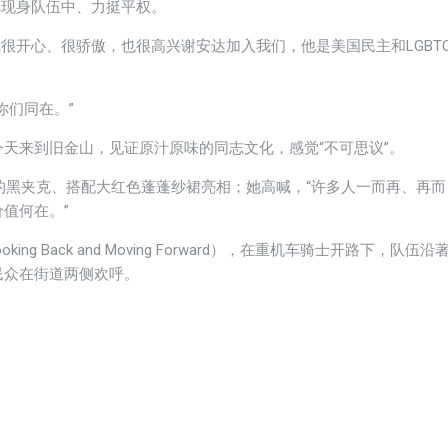
同车现身队伍中、力挺平权。
我很开心、很骄傲，也很高兴谢安达加入我们，他是美国民主和LGBT
你们同在。”
天来到旧金山，见证原汁原味的同志文化，感觉“不可思议”。
色装饰的黑夹克、搭配大红色蓬蓬纱裙亮相；她高喊，“许多人一而再、再而
值何在。”
 Back and Moving Forward），在重机车骑士开路下，队伍沿
民众在街道两侧欢呼。