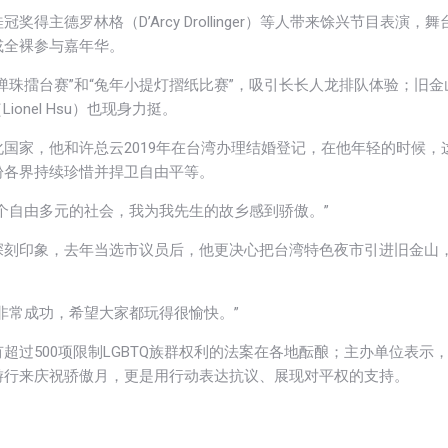
德罗林格（D’Arcy Drollinger）等人带来馀兴节目表演，舞
或全裸参与嘉年华。
弹珠擂台赛”和“兔年小提灯摺纸比赛”，吸引长长人龙排队体验；旧金
ionel Hsu）也现身力挺。
国家，他和许总云2019年在台湾办理结婚登记，在他年轻的时候，
盼各界持续珍惜并捍卫自由平等。
个自由多元的社会，我为我先生的故乡感到骄傲。”
深刻印象，去年当选市议员后，他更决心把台湾特色夜市引进旧金山
非常成功，希望大家都玩得很愉快。”
过500项限制LGBTQ族群权利的法案在各地酝酿；主办单位表示，
游行来庆祝骄傲月，更是用行动表达抗议、展现对平权的支持。