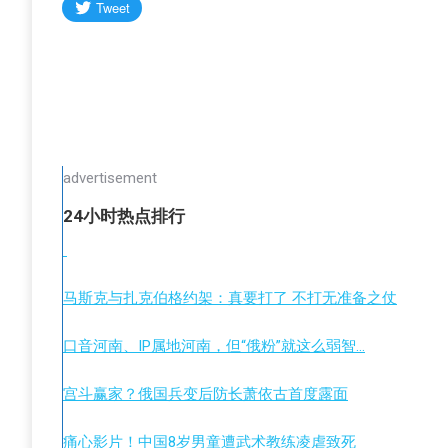
advertisement
24小时热点排行
马斯克与扎克伯格约架：真要打了 不打无准备之仗
口音河南、IP属地河南，但“俄粉”就这么弱智…
宫斗赢家？俄国兵变后防长萧依古首度露面
痛心影片！中国8岁男童遭武术教练凌虐致死