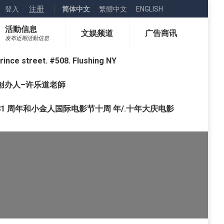
注册
登入
简体中文
繁體中文
ENGLISH
活動信息
文娱频道
广告商讯
发布近期活動信息
street. #508. Flushing NY
o) 创办人–许乐道老師
1 周年和小金人国际电影节十周 年/.十年大庆电影