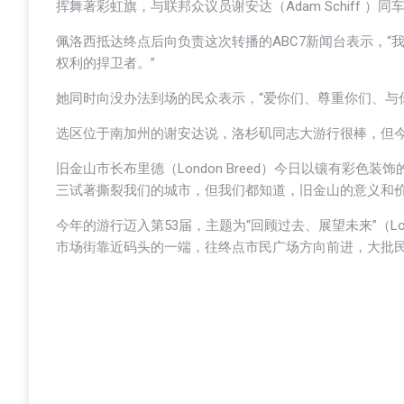
挥舞著彩虹旗，与联邦众议员谢安达（Adam Schiff ）
佩洛西抵达终点后向负责这次转播的ABC7新闻台表示，“
权利的捍卫者。”
她同时向没办法到场的民众表示，“爱你们、尊重你们、与
选区位于南加州的谢安达说，洛杉矶同志大游行很棒，但今
旧金山市长布里德（London Breed）今日以镶有彩
三试著撕裂我们的城市，但我们都知道，旧金山的意义和价
今年的游行迈入第53届，主题为“回顾过去、展望未来”（Looking
市场街靠近码头的一端，往终点市民广场方向前进，大批