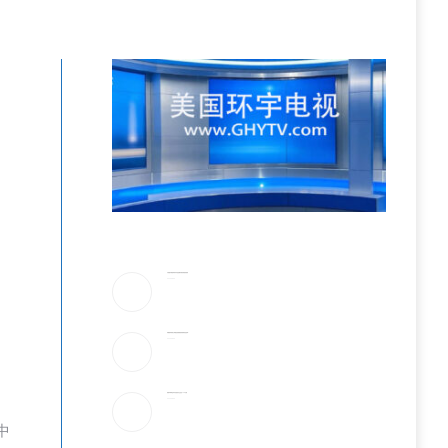
川普驳斥”美国弹药库存告急”!放话要抓叛国泄密者
2026-08-06
伊朗最高领袖太神秘!总统摸黑密谈,疑”真的是他吗”
2026-08-06
美最早周四宣布对多晶硅衍生品征15%关税
2026-08-06
中