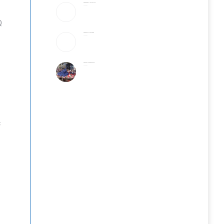
美破获跨国邮件诈骗案：17州老人成目标 3华人被捕
2026-08-06
Q
美国国籍拿到就稳了吗？这5种情况可能被撤销
2026-08-06
美国最有权势的人只吃牛肉和发酵食品,你也该这样?
2026-08-06
著