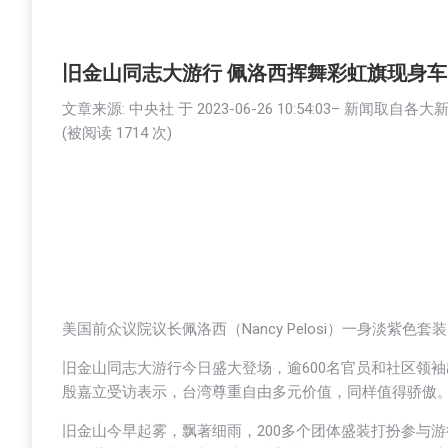
旧金山同志大游行 佩洛西挥舞彩虹旗现身车
文章来源: 中央社 于
2023-06-26 10:54:03
– 新闻取自各大
(被阅读 1
714
次)
美国前众议院议长佩洛西（Nancy Pelosi）一身淡紫
旧金山同志大游行今日盛大登场，逾600名官员和社区领
殷嘉立受访表示，台湾尊重自由多元价值，同样值得骄傲
旧金山今早起雾，飘著细雨，200多个团体盛装打扮参与游行；