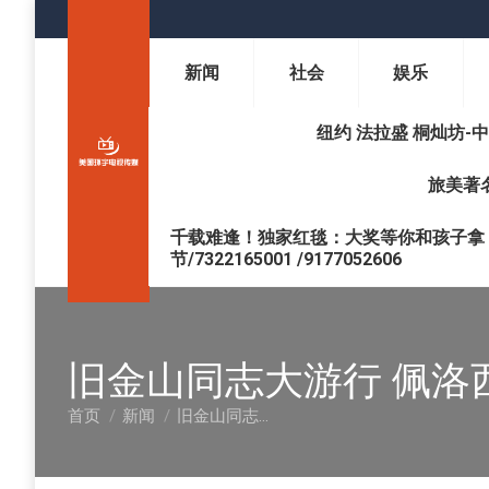
新闻
社会
娱乐
纽约 法拉盛 桐灿坊-中医调理 
旅美著名
千载难逢！独家红毯：大奖等你和孩子拿 !
节/7322165001 /9177052606
旧金山同志大游行 佩洛
首页
新闻
旧金山同志…
您在这里：