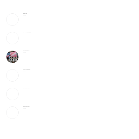
美防长将被撤换？特朗普回应
2026-08-08
《歌手2026》胡彦斌拿下歌王！但齐豫是无冕之王
2026-08-08
加入战局！马斯克宣布投建全球最大芯片工厂
2026-08-08
宇树科技IPO：会翻跟头的机器人能吸引投资者吗？
2026-08-08
美国上诉法院维持对白宫宴会厅改造项目的暂停令
2026-08-08
美国“不可靠”，沙巴土三国签协议，印度很紧张
2026-08-08