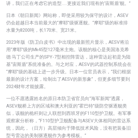
讲，我们正在考虑它的造型……更接近我们现有的‘宙斯盾’舰。”
日本《朝日新闻》网站称，即使采用较为保守的设计，ASEV
仍会超越日本当前最大的“摩耶”级驱逐舰。“摩耶”级的标准排
水量为8200吨，长170米、宽21米。
2023年版《防卫白皮书》中出现的最新照片显示，AESV将沿
用“摩耶”级的Mk45型127毫米主炮。该舰的核心是美国洛克希
德·马丁公司生产的SPY-7型相控阵雷达，这种雷达起初是为陆
基“宙斯盾”系统准备的。与之对应，AESV的武器控制系统会在
“摩耶”级的基础上进一步升级。日本一位官员表示，“我们根据
最新的设计方案，绘制出了AESV的新形象”，但更多细节要到
2024财年才能披露。
一位不愿透露姓名的原日本防卫省官员向“海军新闻”透露，
ASEV舰桥上方的区域和澳大利亚的“霍巴特”级防空驱逐舰类
似，该舰的桅杆则让人联想到西班牙的F110型护卫舰。有军事
观察家分析称，“F110型护卫舰配备与ASEV大体相同的雷达系
统，因此，（日方）高层倾向于降低技术风险，没有把装备旧
型号雷达的美制驱逐舰作为参考模板。”