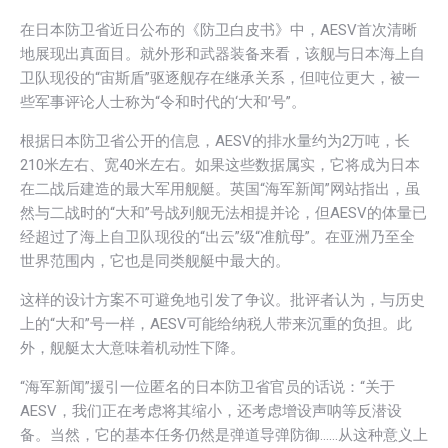
在日本防卫省近日公布的《防卫白皮书》中，AESV首次清晰
地展现出真面目。就外形和武器装备来看，该舰与日本海上自
卫队现役的“宙斯盾”驱逐舰存在继承关系，但吨位更大，被一
些军事评论人士称为“令和时代的‘大和’号”。
根据日本防卫省公开的信息，AESV的排水量约为2万吨，长
210米左右、宽40米左右。如果这些数据属实，它将成为日本
在二战后建造的最大军用舰艇。英国“海军新闻”网站指出，虽
然与二战时的“大和”号战列舰无法相提并论，但AESV的体量已
经超过了海上自卫队现役的“出云”级“准航母”。在亚洲乃至全
世界范围内，它也是同类舰艇中最大的。
这样的设计方案不可避免地引发了争议。批评者认为，与历史
上的“大和”号一样，AESV可能给纳税人带来沉重的负担。此
外，舰艇太大意味着机动性下降。
“海军新闻”援引一位匿名的日本防卫省官员的话说：“关于
AESV，我们正在考虑将其缩小，还考虑增设声呐等反潜设
备。当然，它的基本任务仍然是弹道导弹防御……从这种意义上