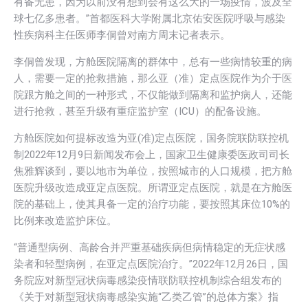
有备无患，因为以前没有想到会有这么大的一场疫情，波及全
球七亿多患者。”首都医科大学附属北京佑安医院呼吸与感染
性疾病科主任医师李侗曾对南方周末记者表示。
李侗曾发现，方舱医院隔离的群体中，总有一些病情较重的病
人，需要一定的抢救措施，那么亚（准）定点医院作为介于医
院跟方舱之间的一种形式，不仅能做到隔离和监护病人，还能
进行抢救，甚至升级有重症监护室（ICU）的配备设施。
方舱医院如何提标改造为亚(准)定点医院，国务院联防联控机
制2022年12月9日新闻发布会上，国家卫生健康委医政司司长
焦雅辉谈到，要以地市为单位，按照城市的人口规模，把方舱
医院升级改造成亚定点医院。所谓亚定点医院，就是在方舱医
院的基础上，使其具备一定的治疗功能，要按照其床位10%的
比例来改造监护床位。
“普通型病例、高龄合并严重基础疾病但病情稳定的无症状感
染者和轻型病例，在亚定点医院治疗。”2022年12月26日，国
务院应对新型冠状病毒感染疫情联防联控机制综合组发布的
《关于对新型冠状病毒感染实施“乙类乙管”的总体方案》指