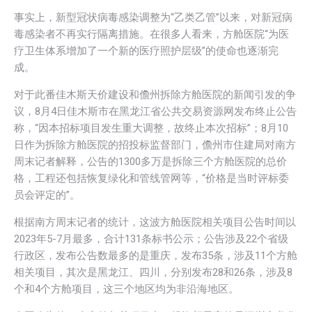
事实上，新型冠状病毒感染调整为“乙类乙管”以来，对新冠病
毒感染者不再实行隔离措施。在很多人看来，方舱医院“为医
疗卫生体系增加了一个新的医疗照护层级”的使命也逐渐完
成。
对于此番佳木斯天价建设和儋州拆除方舱医院的新闻引发的争
议，8月4日佳木斯市在黑龙江省公共交易资源网发布终止公告
称，“因本招标项目发生重大调整，故终止本次招标”；8月10
日作为拆除方舱医院的招投标监督部门，儋州市住建局对南方
周末记者解释，公告的1300多万是拆除三个方舱医院的总价
格，工程还包括恢复绿化和管线管网等，“价格是当时评标委
员会评定的”。
根据南方周末记者的统计，这波方舱医院相关项目公告时间以
2023年5-7月最多，合计131条标书公示；公告涉及22个省级
行政区，发布公告数最多的是重庆，发布35条，涉及11个方舱
相关项目，其次是黑龙江、四川，分别发布28和26条，涉及8
个和4个方舱项目，这三个地区均为非沿海地区。