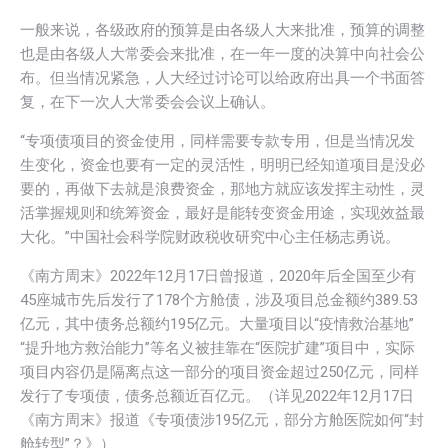
一般来说，各级政府的预算是由各级人大来批准，预算的调整
也是由各级人大常委会来批准，在一年一度的决算中向社会公
布。但当情况紧急，人大经过讨论可以给政府出具一个书面答
复，在下一次人大常委会会议上确认。
“专项债项目的资金使用，同样需要专款专用，但是当情况发
生变化，资金也要有一定的灵活性，明明已经知道项目是没必
要的，再做下去就是浪费资金，那地方就应该发挥主动性，灵
活掌握规则和统筹资金，最好是能转变资金用途，实现效益最
大化。”中国社会科学院财政税收研究中心主任杨志勇说。
《南方周末》2022年12月17日曾报道，2020年后全国至少有
45座城市先后发行了178个方舱债，涉及项目总金额约389.53
亿元，其中债务总额约195亿元。大量项目以“疫情救治基地”
“提升地方救治能力”等名义被挂靠在“医院扩建”项目中，实际
项目内容仍是隔离点这一部分的项目资金超过250亿元，同样
发行了专项债，债务总额近百亿元。（详见2022年12月17日
《南方周末》报道《专项债涉195亿元，部分方舱医院如何“封
舱转型”？》）