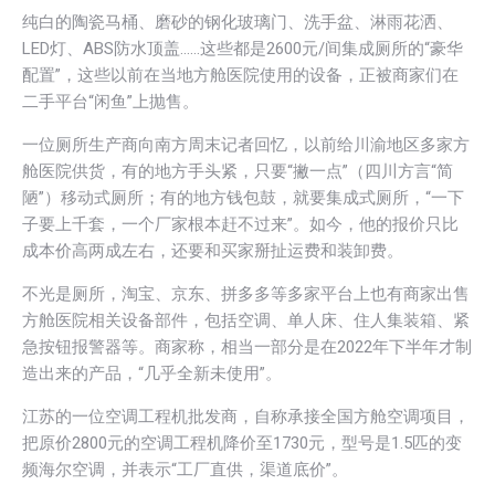
纯白的陶瓷马桶、磨砂的钢化玻璃门、洗手盆、淋雨花洒、
LED灯、ABS防水顶盖……这些都是2600元/间集成厕所的“豪华
配置”，这些以前在当地方舱医院使用的设备，正被商家们在
二手平台“闲鱼”上抛售。
一位厕所生产商向南方周末记者回忆，以前给川渝地区多家方
舱医院供货，有的地方手头紧，只要“撇一点”（四川方言“简
陋”）移动式厕所；有的地方钱包鼓，就要集成式厕所，“一下
子要上千套，一个厂家根本赶不过来”。如今，他的报价只比
成本价高两成左右，还要和买家掰扯运费和装卸费。
不光是厕所，淘宝、京东、拼多多等多家平台上也有商家出售
方舱医院相关设备部件，包括空调、单人床、住人集装箱、紧
急按钮报警器等。商家称，相当一部分是在2022年下半年才制
造出来的产品，“几乎全新未使用”。
江苏的一位空调工程机批发商，自称承接全国方舱空调项目，
把原价2800元的空调工程机降价至1730元，型号是1.5匹的变
频海尔空调，并表示“工厂直供，渠道底价”。