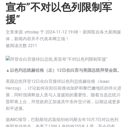
宣布”不对以色列限制军
援”
文章来源: ettoday 于
2024-11-12 19:08
– 新闻取自各大新闻媒
体，新闻内容并不代表本网立场！
被阅读次数
2211
▲以色列总统赫佐格（左）12日在白宫与美国总统拜登会面。
美国总统拜登12日在白宫接待以色列总统赫佐格（Isaac
Herzog），讨论如何在卸任前推动加萨和黎巴嫩地区的停火进
展，同时强调释放人质与人道援助的重要性。随着当选总统川
普即将上台，拜登政府正加速其中东外交计画，以期达成更多
和平进展。
据ABC报导，巴勒斯坦武装组织哈玛斯去年10月7日对以色列
南部发动攻击，杀害了1200人并劫持255名人质，至今仍有