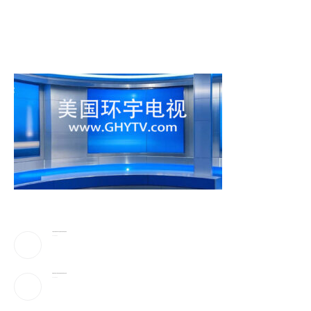
川普驳斥”美国弹药库存告急”!放话要抓叛国泄密者
2026-08-06
伊朗最高领袖太神秘!总统摸黑密谈,疑”真的是他吗”
2026-08-06