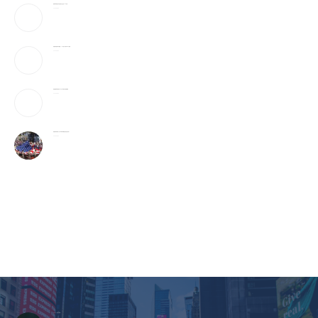
美最早周四宣布对多晶硅衍生品征15%关税
2026-08-06
美破获跨国邮件诈骗案：17州老人成目标 3华人被捕
2026-08-06
美国国籍拿到就稳了吗？这5种情况可能被撤销
2026-08-06
美国最有权势的人只吃牛肉和发酵食品,你也该这样?
2026-08-06
CCTV《爱在天地间》