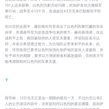
101人还未获释。以色列为剿灭哈玛斯，对加萨发动大规模军
事行动，战争至今13个月，造成超过4.3万无辜巴勒斯坦平民
死亡。
在白宫的会面中，赫佐格向拜登表达了以色列和黎巴嫩的安全
诉求，并感谢拜登为促使战争结束的努力。赫佐格强调，在达
成和平之前，救回被劫持的人质至关重要。拜登回应表示认
同，并表示希望透过努力，为当地民众带来和平的未来。此
前，拜登政府已要求以色列加强向加萨地区提供人道援助，并
给予30天的期限，要求以方增派粮食和紧急援助，否则美方可
能考虑限制对以色列的军事支援。
报导称，12日当天正是这一期限的最后一天，不过白宫公布2
人的公开谈话内容中，没有提到对以色列的最后通牒、或加萨