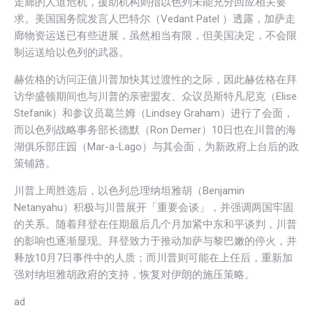
走廊的人道危机，援助机构则指以色列未能充分回应相关要
求。美国国务院发言人巴特尔（Vedant Patel ）透露，加萨走
廊物资运送已有些进展，虽然相当有限，但美国决定，不会限
制运送给以色列的武器。
赫佐格的访问正值川普加快其过渡性的之际，因此赫佐格在拜
访华盛顿期间也与川普的亲密盟友、众议员斯特凡尼克（Elise
Stefanik）和参议员葛兰姆（Lindsey Graham）进行了会面，
而以色列战略事务部长德默（Ron Demer）10日也在川普的海
湖俱乐部庄园（Mar-a-Lago）与其会面，为新政府上台后的政
策铺路。
川普上周胜选后，以色列总理纳坦雅胡（Benjamin
Netanyahu）积极与川普展开「重要会谈」，并强调两国牢固
的关系。随着拜登在任期最后几个月加紧中东和平谈判，川普
的影响也逐渐显现。拜登致力于推动加萨与黎巴嫩的停火，并
释放10月7日事件中的人质；而川普则可能在上任后，重新加
强对纳坦雅胡政府的支持，恢复对伊朗的施压策略。
ad